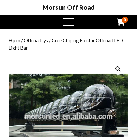
Morsun Off Road
0
Åben
menu
Hjem
/
Offroad lys
/ Cree Chip og Epistar Offroad LED
Light Bar