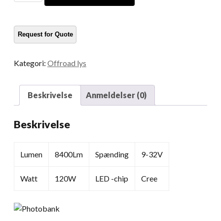
og
Epistar
Offroad
LED
Light
Kategori:
Offroad lys
Bar
mængde
Beskrivelse
Anmeldelser (0)
Beskrivelse
Lumen
8400Lm
Spænding
9-32V
Watt
120W
LED -chip
Cree