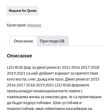
фарове
Промяна
на
цвета
Категория:
Фарове
Demon
Eyes
за
Описание
Прегледи (0)
Jeep
Renegade
Описание
2015
2016
LED RGB фар за джип ренегат 2015 2016 2017 2018
2017
2019 2021 са най-добрият вариант за препятствия
2018
като мъгла, сняг, дъжд или прах. Джип ренегат 2015
2019
2016 2017 2018 2019 2021 LED RGB фаровете
2021
превъзхождат конвенционалните лампи с
количество
нажежаема жичка за няколко дни, те са проектирани
да бъдат водоустойчиви , Шок-устойчив и
прахоустойчив, имат ефективно разсейване на