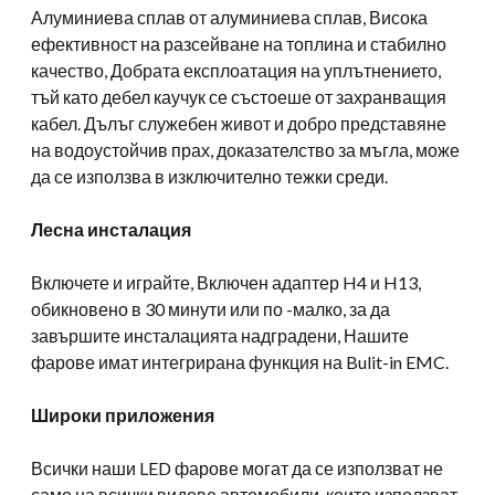
Алуминиева сплав от алуминиева сплав, Висока
ефективност на разсейване на топлина и стабилно
качество, Добрата експлоатация на уплътнението,
тъй като дебел каучук се състоеше от захранващия
кабел. Дълъг служебен живот и добро представяне
на водоустойчив прах, доказателство за мъгла, може
да се използва в изключително тежки среди.
Лесна инсталация
Включете и играйте, Включен адаптер H4 и H13,
обикновено в 30 минути или по -малко, за да
завършите инсталацията надградени, Нашите
фарове имат интегрирана функция на Bulit-in EMC.
Широки приложения
Всички наши LED фарове могат да се използват не
само на всички видове автомобили, които използват