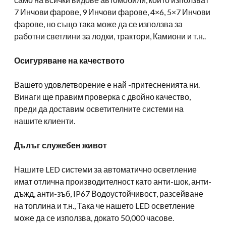
7 Инчови фарове, 9 Инчови фарове, 4×6, 5×7 Инчови
фарове, но също така може да се използва за
работни светлини за лодки, трактори, Камиони и т.н..
Осигуряване на качеството
Вашето удовлетворение е най -притесненията ни.
Винаги ще правим проверка с двойно качество,
преди да доставим осветителните системи на
нашите клиенти.
Дълъг служебен живот
Нашите LED системи за автоматично осветление
имат отлична производителност като анти-шок, анти-
дъжд, анти-зъб, IP67 Водоустойчивост, разсейване
на топлина и т.н., Така че нашето LED осветление
може да се използва, докато 50,000 часове.