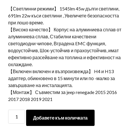
【Светлинни режими】 1545lm 45w дълги светлини,
691lm 22w къси светлини , Увеличете безопасността
при лошо време.
【Високо качество】 Корпус на алуминиева сплав от
алуминиева сплав, Стабилни качествени
светодиодни чипове, Вградена EMC функция,
водоустойчив, Шок-устойчив и прахоустойчив, имат
ефективно разсейване на топлина и ефективност на
охлаждане.
【Включен включен и възпроизвежда】 H4 и H13
адаптер, обикновено в 15 минути или по -малко за
завършване на инсталацията.
【Монтаж】 Съвместим за jeep renegade 2015 2016
2017 2018 2019 2021
Morsun
Добавете към количката
LED
RGB