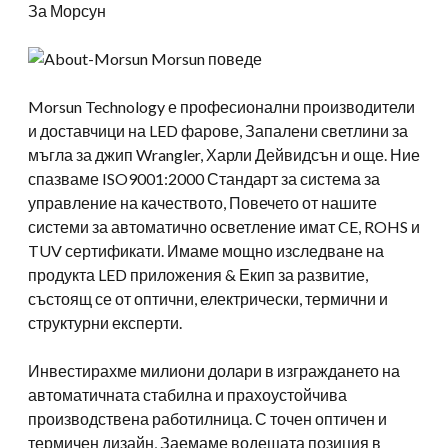
За Морсун
Morsun Technology е професионални производители
и доставчици на LED фарове, Запалени светлини за
мъгла за джип Wrangler, Харли Дейвидсън и още. Ние
спазваме ISO9001:2000 Стандарт за система за
управление на качеството, Повечето от нашите
системи за автоматично осветление имат CE, ROHS и
TUV сертификати. Имаме мощно изследване на
продукта LED приложения & Екип за развитие,
състоящ се от оптични, електрически, термични и
структурни експерти.
Инвестирахме милиони долари в изграждането на
автоматичната стабилна и прахоустойчива
производствена работилница. С точен оптичен и
термичен дизайн, Заемаме водещата позиция в