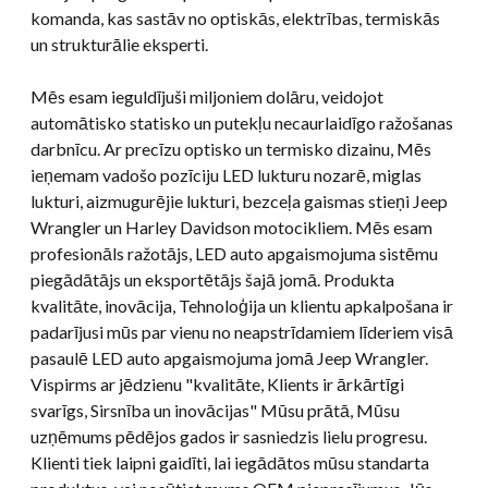
komanda, kas sastāv no optiskās, elektrības, termiskās
un strukturālie eksperti.
Mēs esam ieguldījuši miljoniem dolāru, veidojot
automātisko statisko un putekļu necaurlaidīgo ražošanas
darbnīcu. Ar precīzu optisko un termisko dizainu, Mēs
ieņemam vadošo pozīciju LED lukturu nozarē, miglas
lukturi, aizmugurējie lukturi, bezceļa gaismas stieņi Jeep
Wrangler un Harley Davidson motocikliem. Mēs esam
profesionāls ražotājs, LED auto apgaismojuma sistēmu
piegādātājs un eksportētājs šajā jomā. Produkta
kvalitāte, inovācija, Tehnoloģija un klientu apkalpošana ir
padarījusi mūs par vienu no neapstrīdamiem līderiem visā
pasaulē LED auto apgaismojuma jomā Jeep Wrangler.
Vispirms ar jēdzienu "kvalitāte, Klients ir ārkārtīgi
svarīgs, Sirsnība un inovācijas" Mūsu prātā, Mūsu
uzņēmums pēdējos gados ir sasniedzis lielu progresu.
Klienti tiek laipni gaidīti, lai iegādātos mūsu standarta