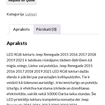
maiņa
Dēmonu
Kategorija:
Lukturi
acis
Jeep
Renegade
Apraksts
Pārskati (0)
2015
2016
Apraksts
2017
2018
LED RGB lukturis Jeep Renegade 2015 2016 2017 2018
2019
2019 2021 ir labākais risinājums tādiem šķēršļiem kā
2021
migla, sniegs, Lietus vai putekļus. Jeep Renegade 2015
daudzums
2016 2017 2018 2019 2021 LED RGB lukturi dažās
dienās ir pārāki par parastajām kvēlspuldzēm, Tie ir
veidoti kā ūdensnecaurlaidīgi , triecienizturīgs un putekļu
izturīgs, ir efektīva karstuma izkliede un dzesēšanas
efektivitāte, vairāk nekā 50000 Darba laika stundas. Šie
LED priekšējo lukturu komplekta nomaiņa der Jeep
Renegade 2015 2016 2017 2018 2019 2021