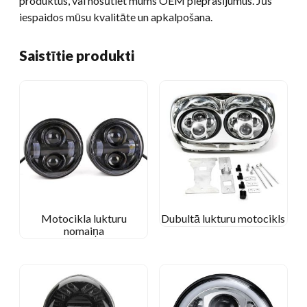
produktus, vai nosūtiet mums OEM pieprasījumus. Jūs
iespaidos mūsu kvalitāte un apkalpošana.
Saistītie produkti
Motocikla lukturu
Dubultā lukturu motocikls
nomaiņa