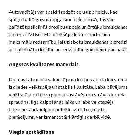
Autovadītājs var skaidri redzēt ceļu uz priekšu, kad
spilgti baltā gaisma apgaismo ceļu tumsā, Tas var
palīdzēt palielināt drošību uz ceļa un ērtāku braukšanas
pieredzi. Mūsu LED priekšējie lukturi nodrošina
maksimālu redzamību, lai uzlabotu braukšanas pieredzi
un palielinātu drošību un redzamību gan dienu, gan nakti.
Augstas kvalitātes materiāls
Die-cast alumīnija sakausējuma korpuss, Liela karstuma
izkliedes veiktspēja un stabila kvalitāte, Laba blīvējuma
veiktspēja, jo bieza gumija sastāvēja no strāvas kabeļa
spraudņa. Ilgs kalpošanas laiks un labs veiktspēja
ūdensnecaurlaidīgam putekļu izturībai, miglas
pierādījums, var izmantot ārkārtīgi skarbā vidē.
Viegla uzstādīšana