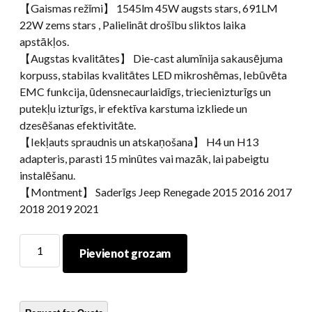
【Gaismas režīmi】 1545lm 45W augsts stars, 691LM
22W zems stars , Palielināt drošību sliktos laika
apstākļos.
【Augstas kvalitātes】 Die-cast alumīnija sakausējuma
korpuss, stabilas kvalitātes LED mikroshēmas, Iebūvēta
EMC funkcija, ūdensnecaurlaidīgs, triecienizturīgs un
putekļu izturīgs, ir efektīva karstuma izkliede un
dzesēšanas efektivitāte.
【Iekļauts spraudnis un atskaņošana】 H4 un H13
adapteris, parasti 15 minūtes vai mazāk, lai pabeigtu
instalēšanu.
【Montment】 Saderīgs Jeep Renegade 2015 2016 2017
2018 2019 2021
Morsun
Pievienot grozam
LED
RGB
virsrakstu
krāsu