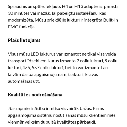
Spraudnis un spēle, Iekļauts H4 un H13 adapteris, parasti
30 minūtes vai mazāk, lai pabeigtu instalēšanu, kas
modernizēta, Mūsu priekšējie lukturi ir integrēta Bulit-In
EMC funkcija.
Plašs lietojums
Visus mūsu LED lukturus var izmantot ne tikai visa veida
transportlīdzekļiem, kurus izmanto 7 collu lukturi, 9 collu
lukturi, 4×6, 5×7 collu lukturi, bet to var izmantot arī
laivām darba apgaismojumam, traktori, kravas
automašīnas utt.
Kvalitātes nodrošināšana
Jūsu apmierinātība ir mūsu visvairāk bažas. Pirms
apgaismojuma sistēmu nosūtīšanas mūsu klientiem mēs
vienmēr veiksim dubultā kvalitātes pārbaudi.