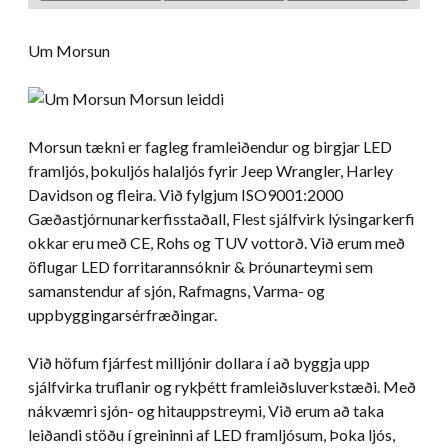
Um Morsun
Morsun tækni er fagleg framleiðendur og birgjar LED
framljós, þokuljós halaljós fyrir Jeep Wrangler, Harley
Davidson og fleira. Við fylgjum ISO9001:2000
Gæðastjórnunarkerfisstaðall, Flest sjálfvirk lýsingarkerfi
okkar eru með CE, Rohs og TUV vottorð. Við erum með
öflugar LED forritarannsóknir & Þróunarteymi sem
samanstendur af sjón, Rafmagns, Varma- og
uppbyggingarsérfræðingar.
Við höfum fjárfest milljónir dollara í að byggja upp
sjálfvirka truflanir og rykþétt framleiðsluverkstæði. Með
nákvæmri sjón- og hitauppstreymi, Við erum að taka
leiðandi stöðu í greininni af LED framljósum, Þoka ljós,