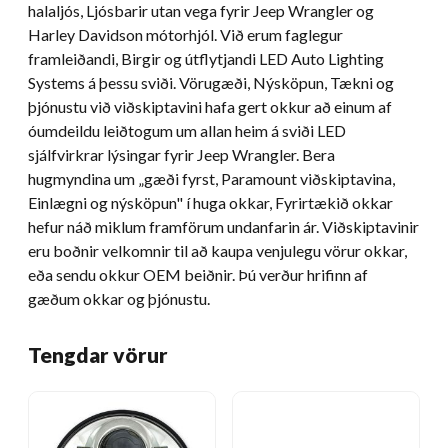
halaljós, Ljósbarir utan vega fyrir Jeep Wrangler og
Harley Davidson mótorhjól. Við erum faglegur
framleiðandi, Birgir og útflytjandi LED Auto Lighting
Systems á þessu sviði. Vörugæði, Nýsköpun, Tækni og
þjónustu við viðskiptavini hafa gert okkur að einum af
óumdeildu leiðtogum um allan heim á sviði LED
sjálfvirkrar lýsingar fyrir Jeep Wrangler. Bera
hugmyndina um „gæði fyrst, Paramount viðskiptavina,
Einlægni og nýsköpun" í huga okkar, Fyrirtækið okkar
hefur náð miklum framförum undanfarin ár. Viðskiptavinir
eru boðnir velkomnir til að kaupa venjulegu vörur okkar,
eða sendu okkur OEM beiðnir. Þú verður hrifinn af
gæðum okkar og þjónustu.
Tengdar vörur