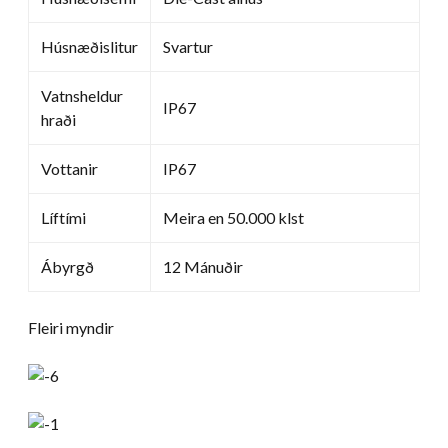
Húsnæðislitur
Svartur
Vatnsheldur
IP67
hraði
Vottanir
IP67
Líftími
Meira en 50.000 klst
Ábyrgð
12 Mánuðir
Fleiri myndir