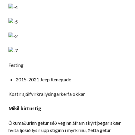
Festing
2015-2021 Jeep Renegade
Kostir sjálfvirkra lýsingarkerfa okkar
Mikil birtustig
Ökumaðurinn getur séð veginn áfram skýrt þegar skær
hvíta ljósið lýsir upp stíginn í myrkrinu, Þetta getur