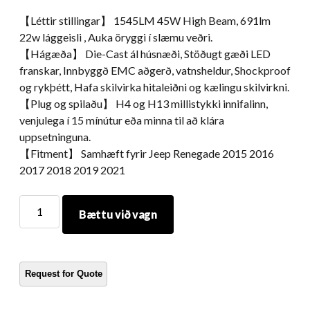
【Léttir stillingar】 1545LM 45W High Beam, 691lm
22w lággeisli , Auka öryggi í slæmu veðri.
【Hágæða】 Die-Cast ál húsnæði, Stöðugt gæði LED
franskar, Innbyggð EMC aðgerð, vatnsheldur, Shockproof
og rykþétt, Hafa skilvirka hitaleiðni og kælingu skilvirkni.
【Plug og spilaðu】 H4 og H13 millistykki innifalinn,
venjulega í 15 mínútur eða minna til að klára
uppsetninguna.
【Fitment】 Samhæft fyrir Jeep Renegade 2015 2016
2017 2018 2019 2021
Morsun
Bættu við vagn
leiddi
RGB
Headlghts
Color
Change
Demon