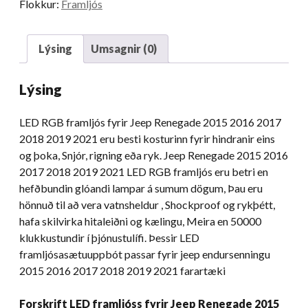
Flokkur:
Framljós
Eyes
for
Jeep
Lýsing
Umsagnir (0)
Renegade
2015
Lýsing
2016
2017
LED RGB framljós fyrir Jeep Renegade 2015 2016 2017
2018
2018 2019 2021 eru besti kosturinn fyrir hindranir eins
2019
og þoka, Snjór, rigning eða ryk. Jeep Renegade 2015 2016
2021
2017 2018 2019 2021 LED RGB framljós eru betri en
Magn
hefðbundin glóandi lampar á sumum dögum, Þau eru
hönnuð til að vera vatnsheldur , Shockproof og rykþétt,
hafa skilvirka hitaleiðni og kælingu, Meira en 50000
klukkustundir í þjónustulífi. Þessir LED
framljósasætuuppbót passar fyrir jeep endursenningu
2015 2016 2017 2018 2019 2021 farartæki
Forskrift LED framljóss fyrir Jeep Renegade 2015