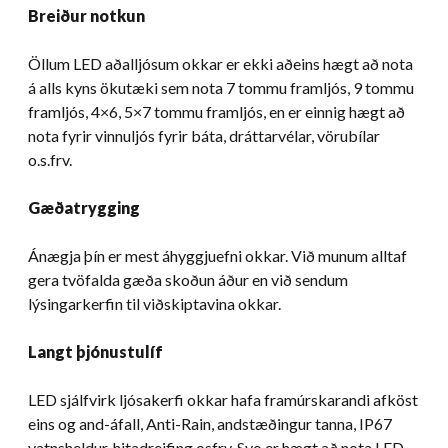
Breiður notkun
Öllum LED aðalljósum okkar er ekki aðeins hægt að nota
á alls kyns ökutæki sem nota 7 tommu framljós, 9 tommu
framljós, 4×6, 5×7 tommu framljós, en er einnig hægt að
nota fyrir vinnuljós fyrir báta, dráttarvélar, vörubílar
o.s.frv.
Gæðatrygging
Ánægja þín er mest áhyggjuefni okkar. Við munum alltaf
gera tvöfalda gæða skoðun áður en við sendum
lýsingarkerfin til viðskiptavina okkar.
Langt þjónustulíf
LED sjálfvirk ljósakerfi okkar hafa framúrskarandi afköst
eins og and-áfall, Anti-Rain, andstæðingur tanna, IP67
vatnsheldur, hitadreifing osfrv, Svo er hægt að nota LED