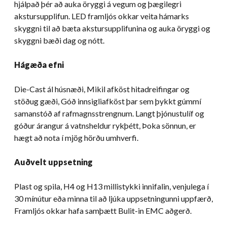
hjálpað þér að auka öryggi á vegum og þægilegri
akstursupplifun. LED framljós okkar veita hámarks
skyggni til að bæta akstursupplifunina og auka öryggi og
skyggni bæði dag og nótt.
Hágæða efni
Die-Cast ál húsnæði, Mikil afköst hitadreifingar og
stöðug gæði, Góð innsigliafköst þar sem þykkt gúmmí
samanstóð af rafmagnsstrengnum. Langt þjónustulíf og
góður árangur á vatnsheldur rykþétt, Þoka sönnun, er
hægt að nota í mjög hörðu umhverfi.
Auðvelt uppsetning
Plast og spila, H4 og H13 millistykki innifalin, venjulega í
30 mínútur eða minna til að ljúka uppsetningunni uppfærð,
Framljós okkar hafa samþætt Bulit-in EMC aðgerð.