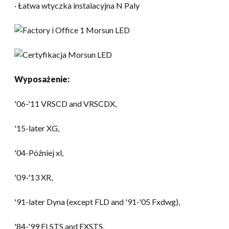
· Łatwa wtyczka instalacyjna N Paly
Wyposażenie:
'06-
'11 VRSCD and VRSCDX
,
'15-later XG
,
'04-Później xl,
'09-
'13 XR
,
'91-later Dyna
(
except FLD and '91-
'05 Fxdwg),
'84-'99 FLSTS and FXSTS
,