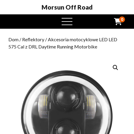
Morsun Off Road
0
Otwarte
menu
Dom
/
Reflektory
/ Akcesoria motocyklowe LED LED
575 Cal z DRL Daytime Running Motorbike