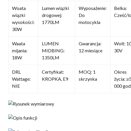
Woata
Lumen wiązki
Wyposażenie:
Belka:
wiązki
drogowej:
Do
Cześć/l
wysokości:
1770LM
motocykla
30W
Waata
LUMEN
Gwarancja:
Wolt: 1
mijania:
MIDBING:
12 miesiące
30V
18W
1350LM
DRL
Certyfikat:
MOQ: 1
Okres
Wattage:
KROPKA, E9
skrzynka
życia: ≥
NIE
000 god