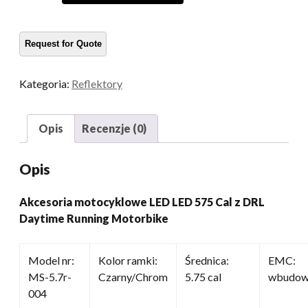
LED
LED
575
Cal
z
Kategoria:
Reflektory
DRL
Daytime
Running
Opis
Recenzje (0)
Motorbike
ilość
Opis
Akcesoria motocyklowe LED LED 575 Cal z DRL
Daytime Running Motorbike
Model nr:
Kolor ramki:
Średnica:
EMC:
MS-5.7r-
Czarny/Chrom
5.75 cal
wbudow
004