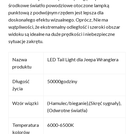
środkowe światło powodziowe otoczone lampką
punktową z podwójnym rzędem jest lepsza dla
doskonałego efektu wizualnego. Oprócz, Nie ma
wątpliwości, że ekstremalny odległość i szeroki obszar
widoku są idealne na duże prędkości i niebezpieczne
sytuacje zakrętu.
Nazwa
LED Tail Light dla Jeepa Wranglera
produktu
Długość
50000godziny
życia
Wzór wiązki
(Hamulec/bieganie),(Skręć sygnały),
(Odwrotne światła)
Temperatura
6000-6500K
kolorów