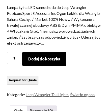
Lampa tylna LED samochodu do Jeep Wrangler
Rubicon/Sport S Accessaries Ogon Lekkie dla Wrangler
Sahara Cechy: √ Market 100% Nowy. √ Wykonane z
trwałej czarnej obudowy ABS & Dym PMMA obiektyw.
√ Wtyczka & Grać, Nie musisz wprowadzać żadnych
zmian. √ Szybszy czas odpowiedzi/wyłącz- Uderzający
efekt ostrzegawczy…
Lampa
Dodaj do koszyka
tylna
LED
samochodu
do
Jeep
Wrangler
Kategorie:
Jeep Wrangler Tail Lights
,
Światło ogona
Rubicon/Sport
S
Accessaries
Opis
Recenzje (0)