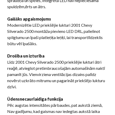
spraudņa un spēles, Integrēta LED nav nepieciešama
spuldzēm,ērts un ātrs.
Gaišāks apgaismojums
Modernizētie LED priekšējie lukturi 2001 Chevy
Silverado 2500 montāža pievieno LED DRL, palielinot
spilgtumu un īpaši platleņķa leņķi, lai transportlīdzeklis
būtu vēl īpašāks.
Drošība un izturība
Līdz 2001 Chevy Silverado 2500 priekšējie lukturi ātri
reaģē, atvieglot pretimbraucošajām automašīnām naktī
pamanīt jūs. Vienvirziena ventilācijas dizains palīdz
novērst uzkrāto mitrumu un pagarināt priekšējo lukturu
dzīvi.
Ūdensnecaurlaidīga funkcija
Pēc augstas intensitātes pārbaudes, pat aukstā ziemā,
Nav gadījumu, kad gaismas nav iedegtas aukstā laika