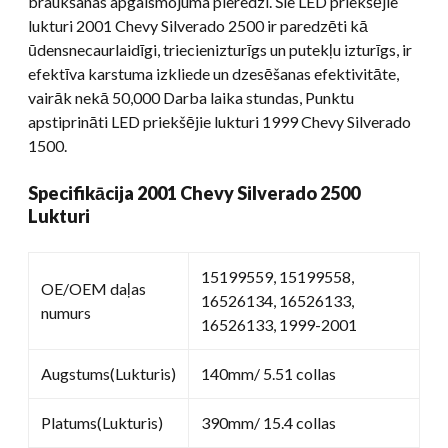
braukšanas apgaismojuma pieredzi. Šie LED priekšējie
lukturi 2001 Chevy Silverado 2500 ir paredzēti kā
ūdensnecaurlaidīgi, triecienizturīgs un putekļu izturīgs, ir
efektīva karstuma izkliede un dzesēšanas efektivitāte,
vairāk nekā 50,000 Darba laika stundas, Punktu
apstiprināti LED priekšējie lukturi 1999 Chevy Silverado
1500.
Specifikācija 2001 Chevy Silverado 2500
Lukturi
15199559, 15199558,
OE/OEM daļas
16526134, 16526133,
numurs
16526133, 1999-2001
Augstums(Lukturis)
140mm/ 5.51 collas
Platums(Lukturis)
390mm/ 15.4 collas