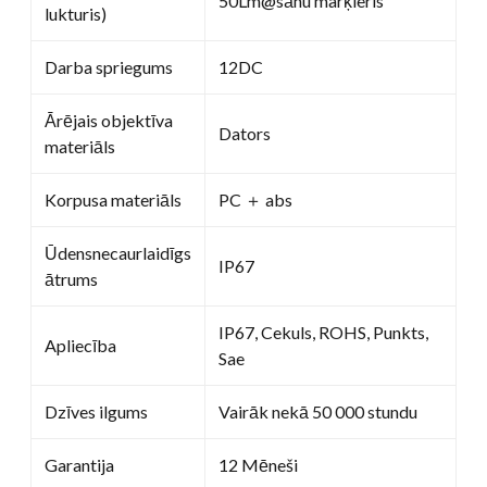
50Lm@sānu marķieris
lukturis)
Darba spriegums
12DC
Ārējais objektīva
Dators
materiāls
Korpusa materiāls
PC ＋ abs
Ūdensnecaurlaidīgs
IP67
ātrums
IP67, Cekuls, ROHS, Punkts,
Apliecība
Sae
Dzīves ilgums
Vairāk nekā 50 000 stundu
Garantija
12 Mēneši