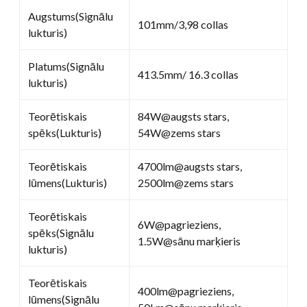
Augstums(Signālu
101mm/3,98 collas
lukturis)
Platums(Signālu
413.5mm/ 16.3 collas
lukturis)
Teorētiskais
84W@augsts stars,
spēks(Lukturis)
54W@zems stars
Teorētiskais
4700lm@augsts stars,
lūmens(Lukturis)
2500lm@zems stars
Teorētiskais
6W@pagrieziens,
spēks(Signālu
1.5W@sānu marķieris
lukturis)
Teorētiskais
400lm@pagrieziens,
lūmens(Signālu