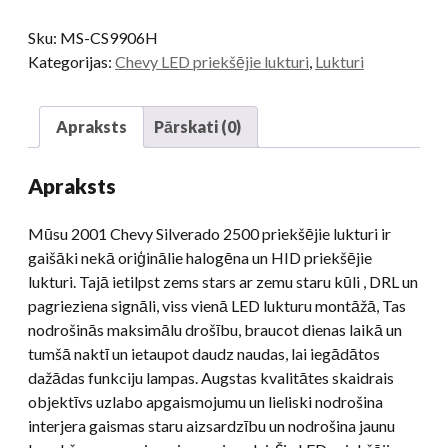
Sku:
MS-CS9906H
Kategorijas:
Chevy LED priekšējie lukturi
,
Lukturi
Apraksts
Pārskati (0)
Apraksts
Mūsu 2001 Chevy Silverado 2500 priekšējie lukturi ir
gaišāki nekā oriģinālie halogēna un HID priekšējie
lukturi. Tajā ietilpst zems stars ar zemu staru kūli , DRL un
pagrieziena signāli, viss vienā LED lukturu montāžā, Tas
nodrošinās maksimālu drošību, braucot dienas laikā un
tumšā naktī un ietaupot daudz naudas, lai iegādātos
dažādas funkciju lampas. Augstas kvalitātes skaidrais
objektīvs uzlabo apgaismojumu un lieliski nodrošina
interjera gaismas staru aizsardzību un nodrošina jaunu