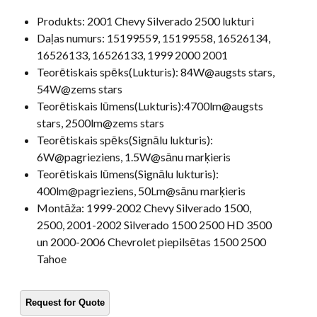
Produkts:
2001 Chevy Silverado 2500 lukturi
Daļas numurs:
15199559, 15199558, 16526134,
16526133, 16526133, 1999 2000 2001
Teorētiskais spēks(Lukturis):
84W@augsts stars,
54W@zems stars
Teorētiskais lūmens(Lukturis):
4700lm@augsts
stars, 2500lm@zems stars
Teorētiskais spēks(Signālu lukturis):
6W@pagrieziens, 1.5W@sānu marķieris
Teorētiskais lūmens(Signālu lukturis):
400lm@pagrieziens, 50Lm@sānu marķieris
Montāža:
1999-2002 Chevy Silverado 1500,
2500, 2001-2002 Silverado 1500 2500 HD 3500
un 2000-2006 Chevrolet piepilsētas 1500 2500
Tahoe