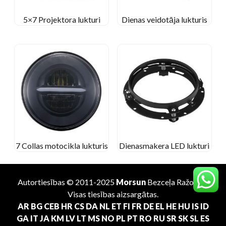
5×7 Projektora lukturi
Dienas veidotāja lukturis
7 Collas motocikla lukturis
Dienasmakera LED lukturi
Autortiesības © 2011-2025
Morsun
Bezceļa
Ražotājs
.
Visas tiesības aizsargātas.
AR
BG
CEB
HR
CS
DA
NL
ET
FI
FR
DE
EL
HE
HU
IS
ID
GA
IT
JA
KM
LV
LT
MS
NO
PL
PT
RO
RU
SR
SK
SL
ES