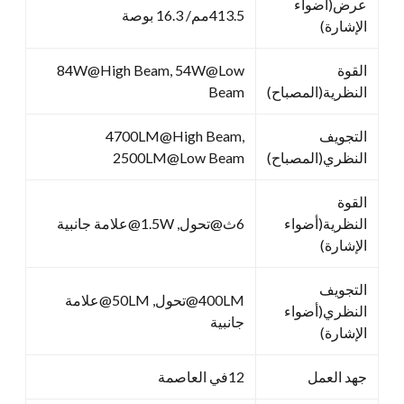
عرض(أضواء
413.5مم/ 16.3 بوصة
الإشارة)
القوة
84W@High Beam, 54W@Low
النظرية(المصباح)
Beam
التجويف
4700LM@High Beam,
النظري(المصباح)
2500LM@Low Beam
القوة
النظرية(أضواء
6ث@تحول, 1.5W@علامة جانبية
الإشارة)
التجويف
400LM@تحول, 50LM@علامة
النظري(أضواء
جانبية
الإشارة)
جهد العمل
12في العاصمة