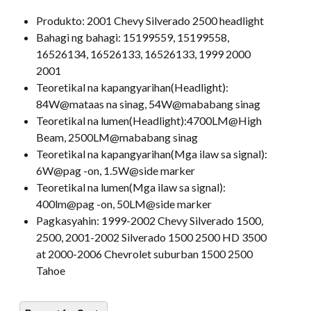
Produkto:
2001 Chevy Silverado 2500 headlight
Bahagi ng bahagi:
15199559, 15199558,
16526134, 16526133, 16526133, 1999 2000
2001
Teoretikal na kapangyarihan(Headlight):
84W@mataas na sinag, 54W@mababang sinag
Teoretikal na lumen(Headlight):
4700LM@High
Beam, 2500LM@mababang sinag
Teoretikal na kapangyarihan(Mga ilaw sa signal):
6W@pag -on, 1.5W@side marker
Teoretikal na lumen(Mga ilaw sa signal):
400lm@pag -on, 50LM@side marker
Pagkasyahin:
1999-2002 Chevy Silverado 1500,
2500, 2001-2002 Silverado 1500 2500 HD 3500
at 2000-2006 Chevrolet suburban 1500 2500
Tahoe