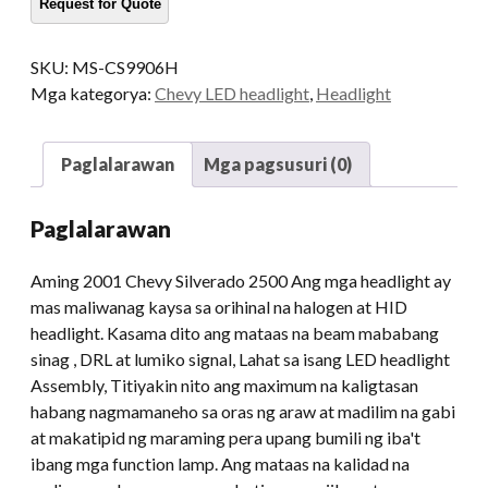
SKU:
MS-CS9906H
Mga kategorya:
Chevy LED headlight
,
Headlight
Paglalarawan
Mga pagsusuri (0)
Paglalarawan
Aming 2001 Chevy Silverado 2500 Ang mga headlight ay
mas maliwanag kaysa sa orihinal na halogen at HID
headlight. Kasama dito ang mataas na beam mababang
sinag , DRL at lumiko signal, Lahat sa isang LED headlight
Assembly, Titiyakin nito ang maximum na kaligtasan
habang nagmamaneho sa oras ng araw at madilim na gabi
at makatipid ng maraming pera upang bumili ng iba't
ibang mga function lamp. Ang mataas na kalidad na