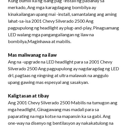
Kung bumili ka ng isang pag -install ng pabahay sa
merkado, Ang mga karagdagang bombilya ay
kinakailangan upang mai -install, samantalang ang aming
lahat-sa-isa 2001 Chevy Silverado 2500 Ang
pagpupulong ng headlight ay plug-and-play, Pinagsamang
LED walang mga pangangailangan ng ilaw na
bombilya,Maginhawa at mabilis.
Mas maliwanag na ilaw
Ang na -upgrade na LED headlight para sa 2001 Chevy
Silverado 2500 Ang pagpupulong ay nagdaragdag ng LED
drl, pagtaas ng ningning at ultra malawak na anggulo
upang gawing mas espesyal ang sasakyan.
Kaligtasan at tibay
Ang 2001 Chevy Silverado 2500 Mabilis na tumugon ang
mga headlight, Ginagawang mas madali para sa
paparating na mga kotse na mapansin ka sa gabi. Ang
one-way na disenyo ng bentilasyon ay nakakatulong na