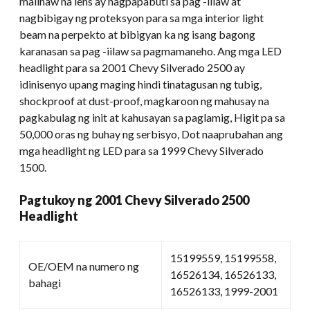
malinaw na lens ay nagpapabuti sa pag -iilaw at
nagbibigay ng proteksyon para sa mga interior light
beam na perpekto at bibigyan ka ng isang bagong
karanasan sa pag -iilaw sa pagmamaneho. Ang mga LED
headlight para sa 2001 Chevy Silverado 2500 ay
idinisenyo upang maging hindi tinatagusan ng tubig,
shockproof at dust-proof, magkaroon ng mahusay na
pagkabulag ng init at kahusayan sa paglamig, Higit pa sa
50,000 oras ng buhay ng serbisyo, Dot naaprubahan ang
mga headlight ng LED para sa 1999 Chevy Silverado
1500.
Pagtukoy ng 2001 Chevy Silverado 2500
Headlight
15199559, 15199558,
OE/OEM na numero ng
16526134, 16526133,
bahagi
16526133, 1999-2001