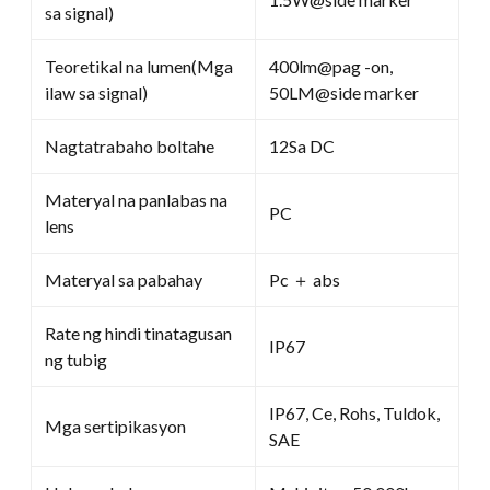
sa signal)
Teoretikal na lumen(Mga
400lm@pag -on,
ilaw sa signal)
50LM@side marker
Nagtatrabaho boltahe
12Sa DC
Materyal na panlabas na
PC
lens
Materyal sa pabahay
Pc ＋ abs
Rate ng hindi tinatagusan
IP67
ng tubig
IP67, Ce, Rohs, Tuldok,
Mga sertipikasyon
SAE