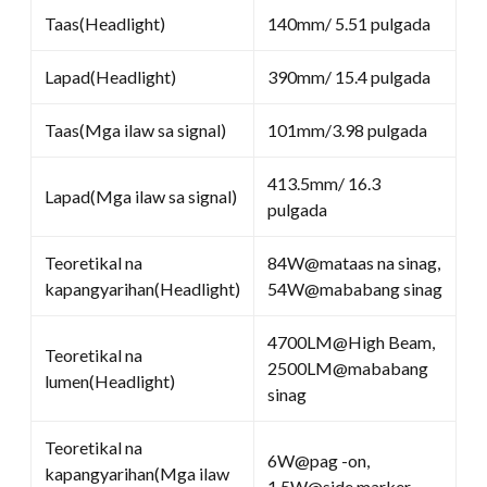
Taas(Headlight)
140mm/ 5.51 pulgada
Lapad(Headlight)
390mm/ 15.4 pulgada
Taas(Mga ilaw sa signal)
101mm/3.98 pulgada
413.5mm/ 16.3
Lapad(Mga ilaw sa signal)
pulgada
Teoretikal na
84W@mataas na sinag,
kapangyarihan(Headlight)
54W@mababang sinag
4700LM@High Beam,
Teoretikal na
2500LM@mababang
lumen(Headlight)
sinag
Teoretikal na
6W@pag -on,
kapangyarihan(Mga ilaw
1.5W@side marker