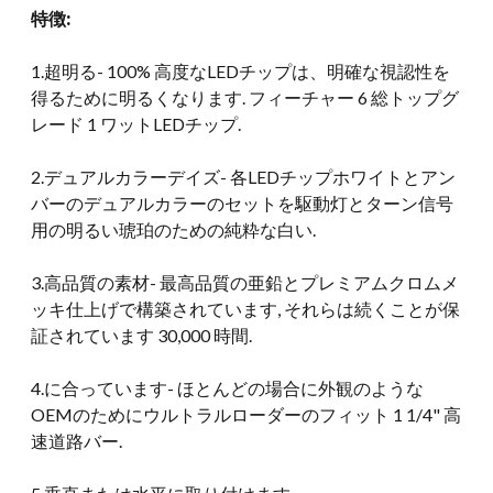
特徴:
1.超明る- 100% 高度なLEDチップは、明確な視認性を
得るために明るくなります. フィーチャー 6 総トップグ
レード 1 ワットLEDチップ.
2.デュアルカラーデイズ- 各LEDチップホワイトとアン
バーのデュアルカラーのセットを駆動灯とターン信号
用の明るい琥珀のための純粋な白い.
3.高品質の素材- 最高品質の亜鉛とプレミアムクロムメ
ッキ仕上げで構築されています, それらは続くことが保
証されています 30,000 時間.
4.に合っています- ほとんどの場合に外観のような
OEMのためにウルトラルローダーのフィット 1 1/4" 高
速道路バー.