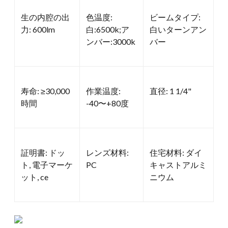
生の内腔の出
色温度:
ビームタイプ:
力: 600lm
白:6500k;ア
白いターンアン
ンバー:3000k
バー
寿命: ≥30,000
作業温度:
直径: 1 1/4"
時間
-40〜+80度
証明書: ドッ
レンズ材料:
住宅材料: ダイ
ト, 電子マーケ
PC
キャストアルミ
ット, ce
ニウム