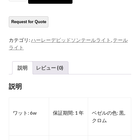
レ
ー
の
LED
タ
カテゴリ:
ハーレーデビッドソンテールライト
,
テール
ー
ライト
ン
信
号
説明
レビュー (0)
量
説明
ワット: 6w
保証期間: 1 年
ベゼルの色: 黒,
クロム