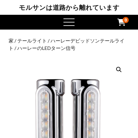
モルサンは道路から離れています
0
メ
ニ
ュ
家
/
テールライト
/
ハーレーデビッドソンテールライ
ー
ト
/ ハーレーのLEDターン信号
を
開
き
ま
す