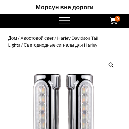
Морсун вне дороги
0
Открытое
меню
Дом
/
Хвостовой свет
/
Harley Davidson Tail
Lights
/ Светодиодные сигналы для Harley