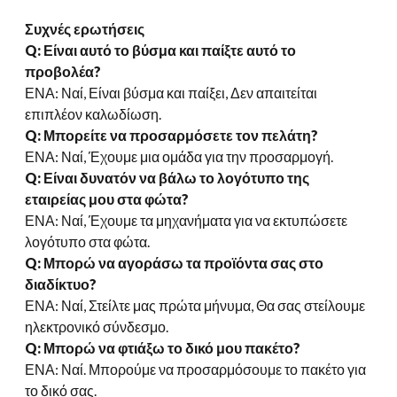
Συχνές ερωτήσεις
Q: Είναι αυτό το βύσμα και παίξτε αυτό το
προβολέα?
ΕΝΑ: Ναί, Είναι βύσμα και παίξει, Δεν απαιτείται
επιπλέον καλωδίωση.
Q: Μπορείτε να προσαρμόσετε τον πελάτη?
ΕΝΑ: Ναί, Έχουμε μια ομάδα για την προσαρμογή.
Q: Είναι δυνατόν να βάλω το λογότυπο της
εταιρείας μου στα φώτα?
ΕΝΑ: Ναί, Έχουμε τα μηχανήματα για να εκτυπώσετε
λογότυπο στα φώτα.
Q: Μπορώ να αγοράσω τα προϊόντα σας στο
διαδίκτυο?
ΕΝΑ: Ναί, Στείλτε μας πρώτα μήνυμα, Θα σας στείλουμε
ηλεκτρονικό σύνδεσμο.
Q: Μπορώ να φτιάξω το δικό μου πακέτο?
ΕΝΑ: Ναί. Μπορούμε να προσαρμόσουμε το πακέτο για
το δικό σας.