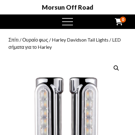
Morsun Off Road
0
μενού
Σπίτι
/
Ουραίο φως
/
Harley Davidson Tail Lights
/ LED
σήματα για το Harley