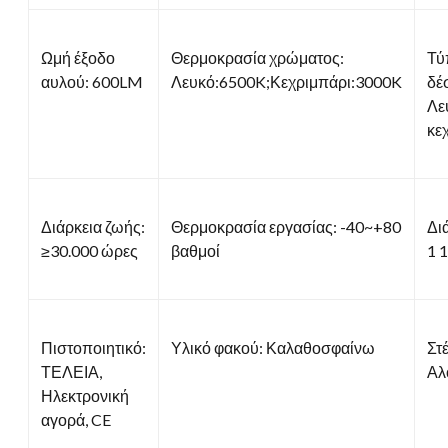
Ωμή έξοδο
Θερμοκρασία χρώματος:
Τύ
αυλού: 600LM
Λευκό:6500K;Κεχριμπάρι:3000K
δέ
Λε
κε
Διάρκεια ζωής:
Θερμοκρασία εργασίας: -40~+80
Δι
≥30.000 ώρες
βαθμοί
1 
Πιστοποιητικό:
Υλικό φακού: Καλαθοσφαίνω
Στ
ΤΕΛΕΙΑ,
Αλ
Ηλεκτρονική
αγορά, CE