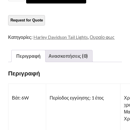
για
το
Harley
ποσότητα
Κατηγορίες:
Harley Davidson Tail Lights
,
Ουραίο φως
Περιγραφή
Ανασκοπήσεις (0)
Περιγραφή
Βάτ: 6W
Περίοδος εγγύησης: 1 έτος
Χρ
χρ
Μα
Χρ