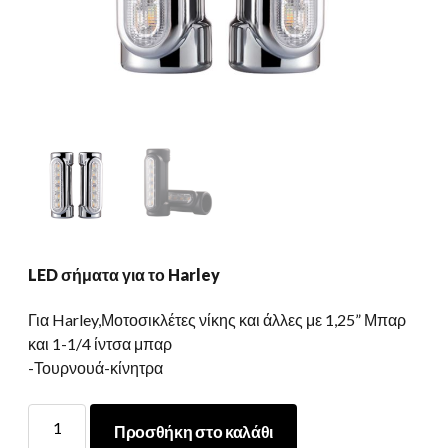
LED σήματα για το Harley
Για Harley,Μοτοσικλέτες νίκης και άλλες με 1,25” Μπαρ
και 1-1/4 ίντσα μπαρ
-Τουρνουά-κίνητρα
LED
Προσθήκη στο καλάθι
σήματα