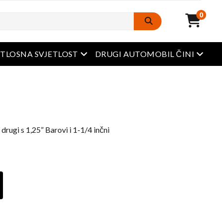
0
Otvoreni izbornik
Otvore
ETLOSNA SVJETLOST
DRUGI AUTOMOBIL ČINI
drugi s 1,25” Barovi i 1-1/4 inčni