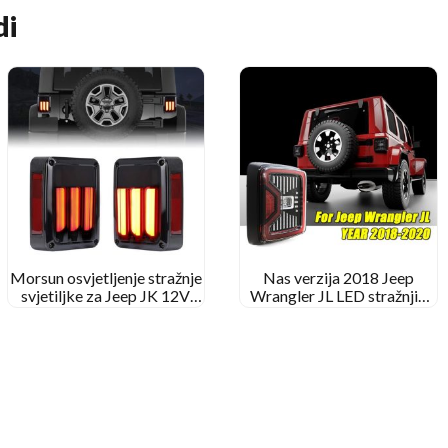
di
Morsun osvjetljenje stražnje
Nas verzija 2018 Jeep
svjetiljke za Jeep JK 12V
Wrangler JL LED stražnjih
kočnica okreće se obrnuto
svjetiljki Stražnje led
svjetlo
kočione svjetiljke