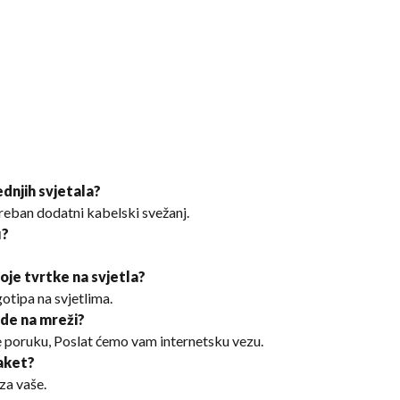
rednjih svjetala?
otreban dodatni kabelski svežanj.
u?
voje tvrtke na svjetla?
otipa na svjetlima.
ode na mreži?
 poruku, Poslat ćemo vam internetsku vezu.
paket?
za vaše.