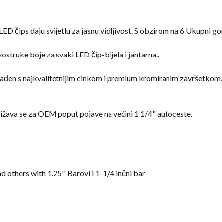
ED čips daju svijetlu za jasnu vidljivost. S obzirom na 6 Ukupni go
struke boje za svaki LED čip-bijela i jantarna..
građen s najkvalitetnijim cinkom i premium kromiranim završetkom, 
nižava se za OEM poput pojave na većini 1 1/4" autoceste.
d others with 1.25'
' Barovi i 1-1/4 inčni bar