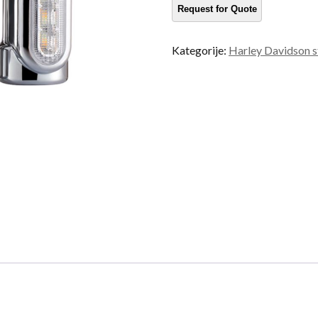
količina
Kategorije:
Harley Davidson st