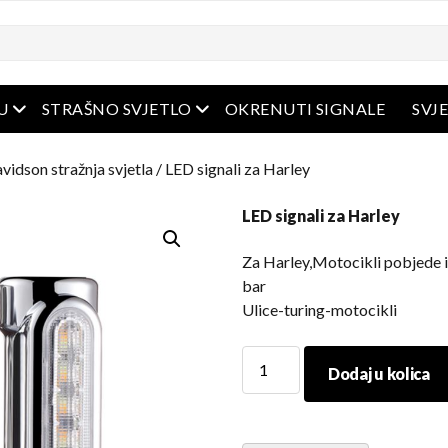
Otvoreni izbornik
Otvoreni izbornik
U
STRAŠNO SVJETLO
OKRENUTI SIGNALE
SVJ
vidson stražnja svjetla
/ LED signali za Harley
LED signali za Harley
Za Harley,Motocikli pobjede i 
bar
Ulice-turing-motocikli
LED
Dodaj u kolica
signali
za
Harley