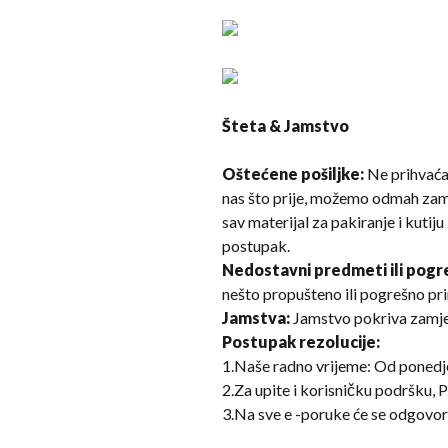
Šteta & Jamstvo
Oštećene pošiljke:
Ne prihvaćaj
nas što prije, možemo odmah zami
sav materijal za pakiranje i kuti
postupak.
Nedostavni predmeti ili pogre
nešto propušteno ili pogrešno pr
Jamstva:
Jamstvo pokriva zamjen
Postupak rezolucije:
1.Naše radno vrijeme: Od ponedj
2.Za upite i korisničku podršku, Po
3.Na sve e -poruke će se odgovori