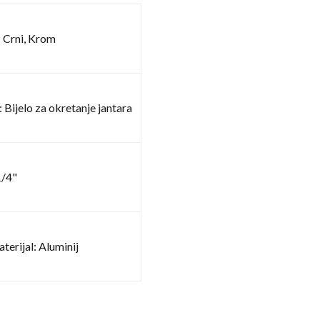
: Crni, Krom
 Bijelo za okretanje jantara
1/4"
terijal: Aluminij