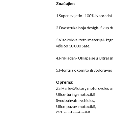
Značajke:
1.Super svijetlo- 100% Napredni L
2.Dvostruka boja desigh- Skup dvo
3.Visokokvalitetni materijal- Iz
više od 30,000 Sate.
4.Prikladan- Uklapa se u Ultral s
5.Montira okomito ili vodoravno
Oprema:
Za Harley,
Victory motorcycles an
Ulice-turing-motocikli
Sveobuhvatni vehicles,
Ulice-puzav-motocikli,
Off-road-motocikli,