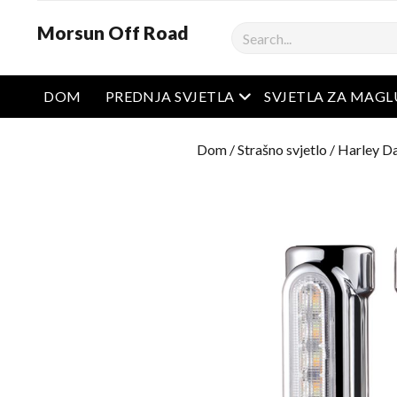
Morsun Off Road
Pretraživanje
Otvoreni izbornik
DOM
PREDNJA SVJETLA
SVJETLA ZA MAGL
Dom
/
Strašno svjetlo
/
Harley Da