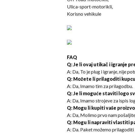
Ulica-sport-motorikli,
Korisno vehikule
FAQ
Q: Je li ovaj utikač i igranje p
A: Da, To je plug i igranje, nije p
Q: Možete li prilagoditi kupc
A: Da, Imamo tim za prilagodbu.
Q: Je li moguće staviti logo s
A: Da, Imamo strojeve za ispis log
Q: Mogu li kupiti vaše proizv
A: Da, Molimo prvo nam pošaljite
Q: Mogu li napraviti vlastiti 
A: Da. Paket možemo prilagoditi 