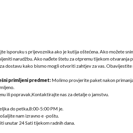
te isporuku s prijevoznika ako je kutija oštećena. Ako možete snimit
jeniti narudžbu. Ako nađete štetu za otpremu tijekom otvaranja pa
ju za dostavu kako bismo mogli otvoriti zahtjev za vas. Obavijesti
šni primljeni predmet:
Molimo provjerite paket nakon primanja 
imljeno.
u ili popravak,Kontaktirajte nas za detalje o jamstvu.
eljka do petka,8:00-5:00 PM je.
šaljite nam izravno e ​​-poštu.
ti unutar 24 Sati tijekom radnih dana.