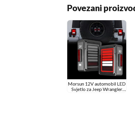
Povezani proizvo
Morsun 12V automobil LED
Svjetlo za Jeep Wrangler
2007-2015 JK dimljena crna
bistra leća