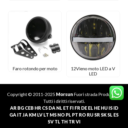
Faro rotondo per moto
12Vieno moto LED a V
LED
Copyright © 2011-2025
Morsun
Fuori strada
Produttore
.
Tutti i diritti riservati.
AR
BG
CEB
HR
CS
DA
NL
ET
FI
FR
DE
EL
HE
HU
IS
ID
GA
IT
JA
KM
LV
LT
MS
NO
PL
PT
RO
RU
SR
SK
SL
ES
SV
TL
TH
TR
VI