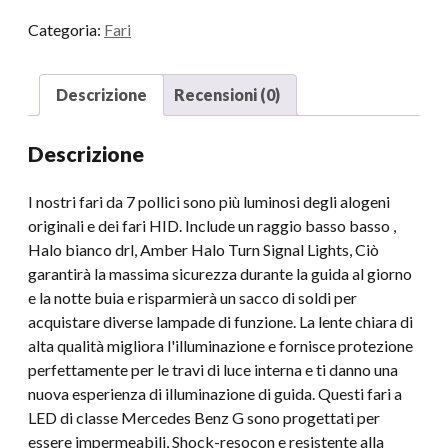
17
Categoria:
Fari
Jeep
Wrangler
Wrangler
Descrizione
Recensioni (0)
Unlimited
Motorcycle
Descrizione
Dot
Dot
I nostri fari da 7 pollici sono più luminosi degli alogeni
E-
originali e dei fari HID. Include un raggio basso basso ,
Mark
Halo bianco drl, Amber Halo Turn Signal Lights, Ciò
DEDED
garantirà la massima sicurezza durante la guida al giorno
ha
e la notte buia e risparmierà un sacco di soldi per
provato
acquistare diverse lampade di funzione. La lente chiara di
i
alta qualità migliora l'illuminazione e fornisce protezione
fari
perfettamente per le travi di luce interna e ti danno una
quantità
nuova esperienza di illuminazione di guida. Questi fari a
LED di classe Mercedes Benz G sono progettati per
essere impermeabili, Shock-resocon e resistente alla