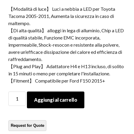
【Modalità di luce】 Luci a nebbia a LED per Toyota
Tacoma 2005-2011, Aumenta la sicurezza in caso di
maltempo.
【Di alta qualità】 alloggi in lega di alluminio, Chip a LED
di qualità stabile, Funzione EMC incorporata,
impermeabile, Shock-resocon e resistente alla polvere,
avere un'efficace dissipazione del calore ed efficienza di
raffreddamento.
【Plug and Play】 Adattatore H4 e H13 incluso, di solito
in 15 minuti o meno per completare l'installazione.
【Fitment】 Compatibile per Ford F150 2015+
7faro
Aggiungi al carrello
a
LED
pollici
per
07-