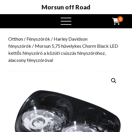
Morsun off Road
0
Nyissa
meg
a
Otthon
/
Fényszórók
/
Harley Davidson
menüt
fényszórók
/ Morsun 5,75 hüvelykes Chorm Black LED
kettős fényszóró a közúti csúszás fényszóróhoz,
alacsony fényszóróval