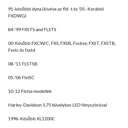
91-későbbi dyna (kivéve az fld -t és '05- Korábbi
FXDWG)
84-
'99 FXSTS and FLSTS
00-Később FXCW/C, FXS, FXSB, Fxsbse, FXST, FXSTB,
Fxstc és fxstd
08-
'11 FLSTSB
05-'06 FlstSC
10-12 Flstse modellek
Harley-Davidson 5,75 hüvelykes LED fényszóróval
1996-Később XL1200C