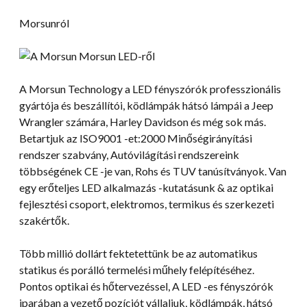
Morsunról
A Morsun Technology a LED fényszórók professzionális
gyártója és beszállítói, ködlámpák hátsó lámpái a Jeep
Wrangler számára, Harley Davidson és még sok más.
Betartjuk az ISO9001 -et:2000 Minőségirányítási
rendszer szabvány, Autóvilágítási rendszereink
többségének CE -je van, Rohs és TUV tanúsítványok. Van
egy erőteljes LED alkalmazás -kutatásunk & az optikai
fejlesztési csoport, elektromos, termikus és szerkezeti
szakértők.
Több millió dollárt fektetettünk be az automatikus
statikus és porálló termelési műhely felépítéséhez.
Pontos optikai és hőtervezéssel, A LED -es fényszórók
iparában a vezető pozíciót vállaljuk, ködlámpák, hátsó