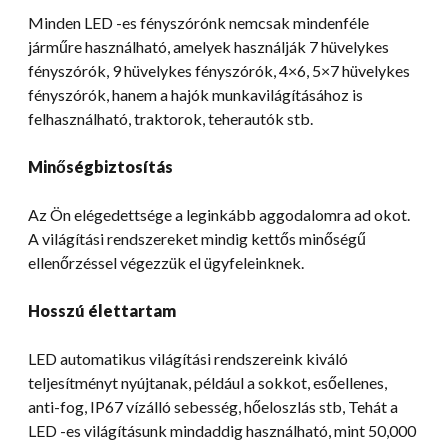
Minden LED -es fényszórónk nemcsak mindenféle
járműre használható, amelyek használják 7 hüvelykes
fényszórók, 9 hüvelykes fényszórók, 4×6, 5×7 hüvelykes
fényszórók, hanem a hajók munkavilágításához is
felhasználható, traktorok, teherautók stb.
Minőségbiztosítás
Az Ön elégedettsége a leginkább aggodalomra ad okot.
A világítási rendszereket mindig kettős minőségű
ellenőrzéssel végezzük el ügyfeleinknek.
Hosszú élettartam
LED automatikus világítási rendszereink kiváló
teljesítményt nyújtanak, például a sokkot, esőellenes,
anti-fog, IP67 vízálló sebesség, hőeloszlás stb, Tehát a
LED -es világításunk mindaddig használható, mint 50,000