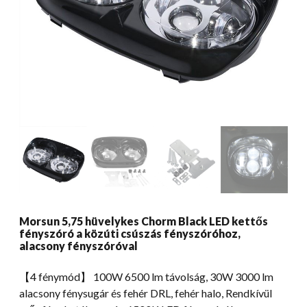
Morsun 5,75 hüvelykes Chorm Black LED kettős
fényszóró a közúti csúszás fényszóróhoz,
alacsony fényszóróval
【4 fénymód】 100W 6500 lm távolság, 30W 3000 lm
alacsony fénysugár és fehér DRL, fehér halo, Rendkívül