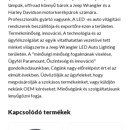
lámpák, offroad könnyű bárok a Jeep Wrangler és a
Harley Davidson motorkerékpárok számára.
Professzionális gyártó vagyunk, A LED -es auto világítási
rendszerek beszállítója és exportőre ezen a területen.
Termékminőség, innováció, A technológia és az
ügyfélszolgálat az egyik vitathatatlan vezetõvé tett
minket világszerte a Jeep Wrangler LED Auto Lighting
területén. A "minőségi minőség fogalmának viselése,
Ügyfél Paramount, Őszinteség és innováció"
gondolkodásunkban, Cégünk nagy előrelépést ért el az
elmúlt években. Üdvözöljük az ügyfeleket, hogy
megvásárolják a szokásos termékeinket, vagy küldjön
nekünk OEM kéréseket. Minőségünk és szolgáltatásunk
lenyűgözni fogja.
Kapcsolódó termékek