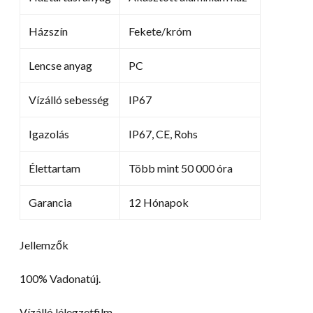
Házszín
Fekete/króm
Lencse anyag
PC
Vízálló sebesség
IP67
Igazolás
IP67, CE, Rohs
Élettartam
Több mint 50 000 óra
Garancia
12 Hónapok
Jellemzők
100% Vadonatúj.
Vízálló lélegzetfilm.