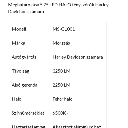
Meghatározása 5.75 LED HALO fényszórók Harley
Davidson számára
Modell
MS-G1001
Márka
Morzsás
Autógyártás
Harley Davidson számára
Távolság
3250 LM
Alsó gerenda
2250 LM
Halo
Fehér halo
Színhőmérséklet
6500K -
Háztartási anyag
Akasztott alumínium ház