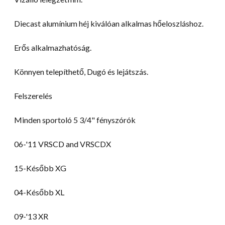
Diecast alumínium héj kiválóan alkalmas hőeloszláshoz.
Erős alkalmazhatóság.
Könnyen telepíthető, Dugó és lejátszás.
Felszerelés
Minden sportoló 5 3/4" fényszórók
06-
'11 VRSCD and VRSCDX
15-Később XG
04-Később XL
09-
'13 XR