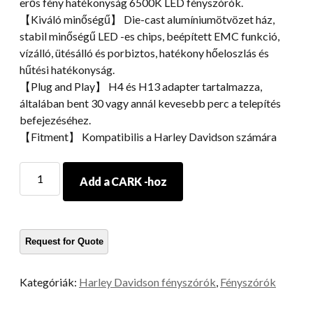
erős fény hatékonyság 6500K LED fényszórók.
【Kiváló minőségű】 Die-cast alumíniumötvözet ház,
stabil minőségű LED -es chips, beépített EMC funkció,
vízálló, ütésálló és porbiztos, hatékony hőeloszlás és
hűtési hatékonyság.
【Plug and Play】 H4 és H13 adapter tartalmazza,
általában bent 30 vagy annál kevesebb perc a telepítés
befejezéséhez.
【Fitment】 Kompatibilis a Harley Davidson számára
Morsun
Add a CARK -hoz
5,75
hüvelykes
Chorm
Black
LED
kettős
Kategóriák:
Harley Davidson fényszórók
,
Fényszórók
fényszóró
a