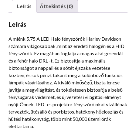
közúti
Leírás
Áttekintés (0)
csúszás
fényszóróhoz,
Leírás
alacsony
fényszóróval
A miénk 5.75 A LED Halo fényszórók Harley Davidson
mennyiség
számára világosabbak, mint az eredeti halogén és a HID
fényszórók. Ez magában foglalja a magas alsó gerendát
és a fehér halo DRL -t, Ez biztosítja a maximális
biztonságot a nappali és a sötét éjszaka vezetése
közben, és sok pénzt takarít meg a különböző funkciós
lámpák vásárlásához. A kiváló minőségű, tiszta lencse
javítja a megvilágítást, és tökéletesen biztosítja a belső
fénysugarak védelmét, és új vezetési világítási élményt
nyújt Önnek. LED -es projektor fényszóróinkat vízállónak
tervezték, ütésálló és porbiztos, hatékony hőeloszlás és
hűtési hatékonyság, több mint 50,000 üzemi órák
élettartama.