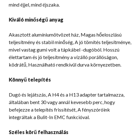
mind éjjel, mind éjszaka.
Kiváló minőségű anyag
Akasztott alumíniumötvözet ház, Magas hőeloszlású
teljesítmény és stabil minőség, A jó tömítés teljesítménye,
mivel vastag gumi volt a tápkábel -dugóból. Hosszú
élettartam és jó teljesítmény a vízálló porállóságon,
ködrátű, Használható rendkívül durva környezetben.
Könnyű telepítés
Dugó és lejátszás, A H4 és a H13 adapter tartalmazza,
általában bent 30 vagy annál kevesebb perc, hogy
befejezze a telepítés frissítését, A fényszóróink
integráltak a Bulit-In EMC funkcióval.
Széles körű felhasználás