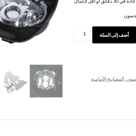
【توصيل وتشمل محول H4 و H13, عادة في 30 دقائق أو أقل لإكمال
يدسون
MORSUN
أضف إلى السلة
5.75
بوصة
شطرية
LED
أسود
LED
دسون
,
المصابيح الأمامية
مزدوج
للمصباح
الأمامي
للجلد
مع
شعاع
منخفض
كمية