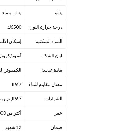
هالو
هالة بيضاء
درجة حرارة اللون
6500ك
المواد السكنية
إسكان الألم
لون السكن
أسود/كروم
مادة عدسة
الكمبيوتر 
معدل مقاوم للماء
IP67
الشهادات
IP67, م, روهز
عمر
أكثر من 50000 ساعة
ضمان
12 شهور