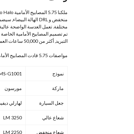
منخفض و DRL الهالة الب
مختلفة. تعمل العدسة الواضحة عالية 
التبريد, أكثر من 50,000 ساعات العمل في الخدمة.
مواصفات 5.75 قادت المصابيح الأمامية هالو لهارلي ديفيدسون
نموذج
MS-G1001
ماركة
مورسون
جعل السيارة
لهارلي ديف
شعاع عالي
3250 LM
شعاع منخفض
2250 LM