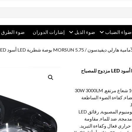
ح القائمة
افتح القائمة
افتح القائمة
ضواء الضباب
ضوء الذيل
إشارات الدوران
ضوء الطرق ا
لأمامية هارلي ديفيدسون
MORSUN 5.75 بوصة شطرية LED أسود LED مزدوج للمصباح
【4 أوضاع ضوئية】 100W 6500LM شعاع مرتفع, 30W 3000LM
بيض, هالة بيضاء, كفاءة الضوء الساطعة
【عالي الجودة】 مساكن سبيكة الألومنيوم المصبوبة, رقائق LED
الية الجودة مستقرة, وظيفة EMC مدمجة, ضد للماء, مقاومة
حراري فعال وكفاءة التبريد.