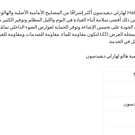
ملكنا 5.75 المصابيح الأمامية Halo Halo لهارلي ديفيدسون أكثر إشراقًا من المصابيح الأمامي
يضاء, سيضمن ذلك أقصى سلامة أثناء القيادة في اليوم والليل المظلم وتوفير ال
الجودة على تحسين الإضاءة وتوفر الحماية لعوارض الضوء الداخلي تمامًا
تم تصميم المصابيح الأمامية الخاصة بمجلة العرض LED لتكون مقاومة للماء, مقاومة لل
يدسون