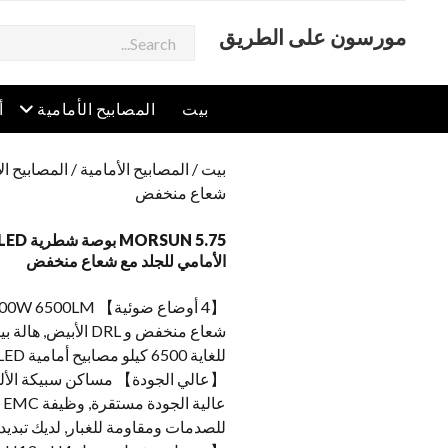
مورسون على الطريق
يبحث
افتح القائمة
افت
بيت
المصابيح الأمامية
أ
بيت
/
المصابيح الأمامية
/
المصابيح ا
شعاع منخفض
الأمامي للجلد مع شعاع منخفض
شعاع منخفض و DRL الأ
للغاية 6500 كيلو مصابيح أمامية LED.
ع
للصدمات ومقاومة للغبار, لديك تبديد 