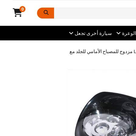
0
افتح القائمة
لوعرة
سيارة أخرى تجعل
/ MORSUN 5.75 بوصة شطرية LED أسود LED مزدوج للمصباح الأمامي للجلد مع