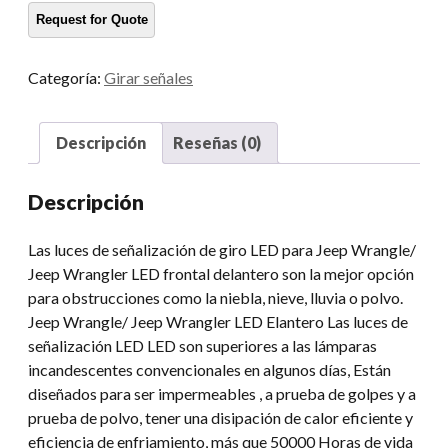
automóvil
Morsun
Señal
Categoría:
Girar señales
de
giro
de
Descripción
Reseñas (0)
la
parrilla
Descripción
delantera
para
Las luces de señalización de giro LED para Jeep Wrangle/
2007-
Jeep Wrangler LED frontal delantero son la mejor opción
2016
para obstrucciones como la niebla, nieve, lluvia o polvo.
Wrangler
Jeep Wrangle/ Jeep Wrangler LED Elantero Las luces de
JK
señalización LED LED son superiores a las lámparas
TJ
incandescentes convencionales en algunos días, Están
cantidad
diseñados para ser impermeables , a prueba de golpes y a
prueba de polvo, tener una disipación de calor eficiente y
eficiencia de enfriamiento, más que 50000 Horas de vida