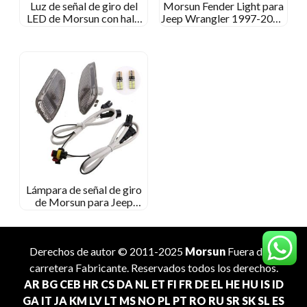
Luz de señal de giro del
Morsun Fender Light para
LED de Morsun con halo
Jeep Wrangler 1997-2006
para jeep wrangle/ jeep
TJ 2007-2014 Luz de señal
wrangler led frontalter
de giro de la parrilla frontal
del LED JK
Lámpara de señal de giro
de Morsun para Jeep
Renegade 2015-2018
Naranja ahumada con LED
T10
Derechos de autor © 2011-2025
Morsun
Fuera de la
carretera
Fabricante
. Reservados todos los derechos.
AR
BG
CEB
HR
CS
DA
NL
ET
FI
FR
DE
EL
HE
HU
IS
ID
GA
IT
JA
KM
LV
LT
MS
NO
PL
PT
RO
RU
SR
SK
SL
ES