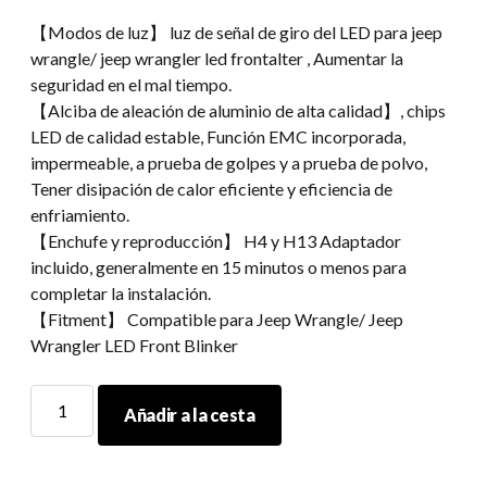
【Modos de luz】 luz de señal de giro del LED para jeep
wrangle/ jeep wrangler led frontalter , Aumentar la
seguridad en el mal tiempo.
【Alciba de aleación de aluminio de alta calidad】, chips
LED de calidad estable, Función EMC incorporada,
impermeable, a prueba de golpes y a prueba de polvo,
Tener disipación de calor eficiente y eficiencia de
enfriamiento.
【Enchufe y reproducción】 H4 y H13 Adaptador
incluido, generalmente en 15 minutos o menos para
completar la instalación.
【Fitment】 Compatible para Jeep Wrangle/ Jeep
Wrangler LED Front Blinker
Sistema
Añadir a la cesta
de
iluminación
de