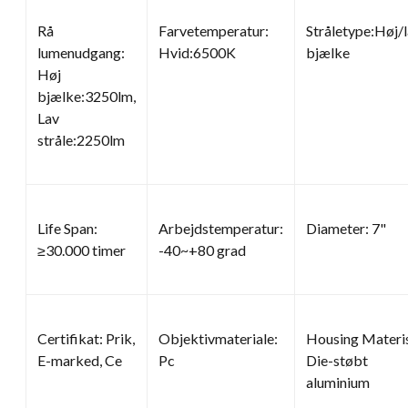
Rå
Farvetemperatur:
Stråletype:Høj/
lumenudgang:
Hvid:6500K
bjælke
Høj
bjælke:3250lm,
Lav
stråle:2250lm
Life Span:
Arbejdstemperatur:
Diameter: 7"
≥30.000 timer
-40~+80 grad
Certifikat: Prik,
Objektivmateriale:
Housing Materis
E-marked, Ce
Pc
Die-støbt
aluminium