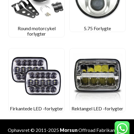
Round motorcykel
5.75 Forlygte
forlygter
Firkantede LED -forlygter
Rektangel LED -forlygter
Ophavsret © 2011-2025
Morsun
Offroad
Fabrikant
. Alle