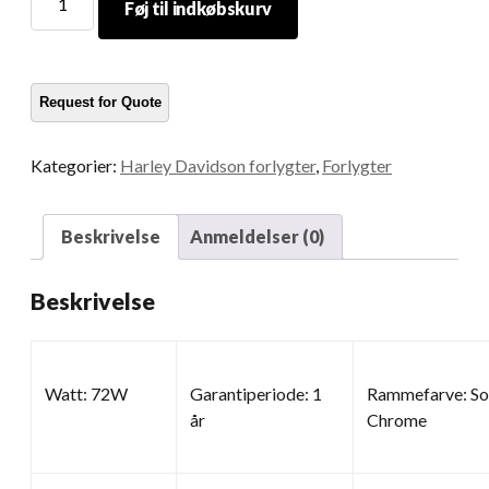
Føj til indkøbskurv
-
forlygte
til
Harley
Davidson
mængde
Kategorier:
Harley Davidson forlygter
,
Forlygter
Beskrivelse
Anmeldelser (0)
Beskrivelse
Watt: 72W
Garantiperiode: 1
Rammefarve: So
år
Chrome