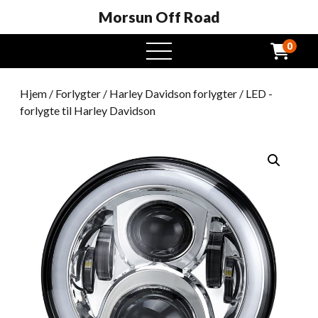
Morsun Off Road
0
Åben
menu
Hjem
/
Forlygter
/
Harley Davidson forlygter
/ LED -
forlygte til Harley Davidson