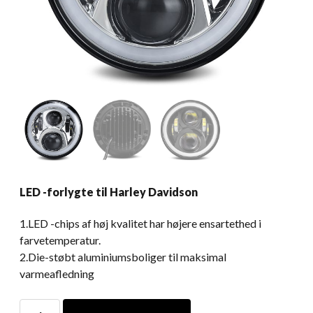
LED -forlygte til Harley Davidson
1.LED -chips af høj kvalitet har højere ensartethed i
farvetemperatur.
2.Die-støbt aluminiumsboliger til maksimal
varmeafledning
LED