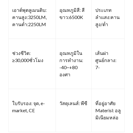
เอาต์พุตลูเมนดิบ:
อุณหภูมิสี: สี
ประเภท
คานสูง:3250LM,
ขาว:6500K
ลำแสง:คาน
คานต่ำ:2250LM
สูง/ต่ำ
ช่วงชีวิต:
อุณหภูมิใน
เส้นผ่า
≥30,000ชั่วโมง
การทำงาน:
ศูนย์กลาง:
-40~+80
7-
องศา
ใบรับรอง: จุด, e-
วัสดุเลนส์: พีซี
ที่อยู่อาศัย
market, CE
Materisl: อลู
มิเนียมหล่อ