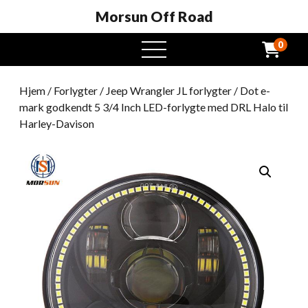
Morsun Off Road
0
Åben
menu
Hjem
/
Forlygter
/
Jeep Wrangler JL forlygter
/ Dot e-
mark godkendt 5 3/4 Inch LED-forlygte med DRL Halo til
Harley-Davison