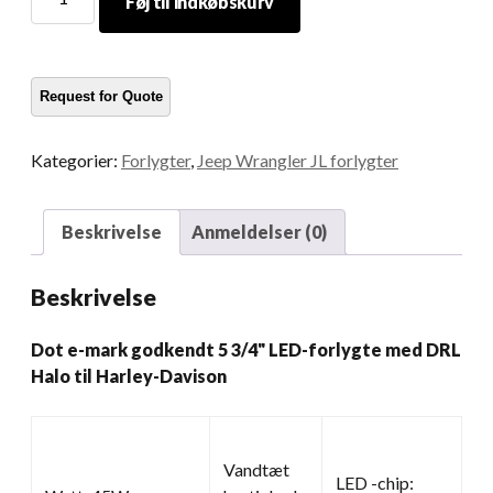
Føj til indkøbskurv
e-
mark
godkendt
5
3/4
Inch
Kategorier:
Forlygter
,
Jeep Wrangler JL forlygter
LED-
forlygte
med
Beskrivelse
Anmeldelser (0)
DRL
Halo
Beskrivelse
til
Harley-
Dot e-mark godkendt 5 3/4" LED-forlygte med DRL
Davison
Halo til Harley-Davison
mængde
Vandtæt
LED -chip: