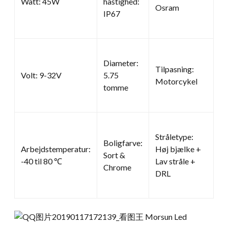
Watt: 45W
hastighed:
Osram
IP67
Diameter:
Tilpasning:
Volt: 9-32V
5.75
Motorcykel
tomme
Stråletype:
Boligfarve:
Arbejdstemperatur:
Høj bjælke +
Sort &
-40 til 80 ℃
Lav stråle +
Chrome
DRL