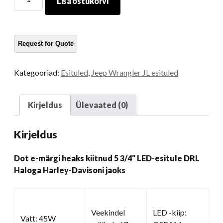
Lisa ostukorvi
e-
märgi
heaks
kiitnud
5
3/4
Kategooriad:
Esituled
,
Jeep Wrangler JL esituled
Tolli
LED-
esitule
Kirjeldus
Ülevaated (0)
DRL
Haloga
Kirjeldus
Harley-
Davisoni
Dot e-märgi heaks kiitnud 5 3/4" LED-esitule DRL
jaoks
Haloga Harley-Davisoni jaoks
kogus
Veekindel
LED -kiip:
Vatt: 45W