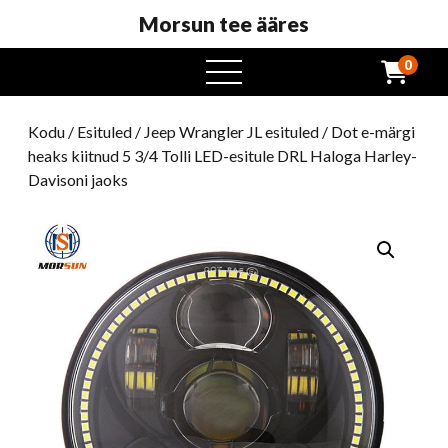
Morsun tee ääres
0
avatud
menüü
Kodu
/
Esituled
/
Jeep Wrangler JL esituled
/ Dot e-märgi
heaks kiitnud 5 3/4 Tolli LED-esitule DRL Haloga Harley-
Davisoni jaoks