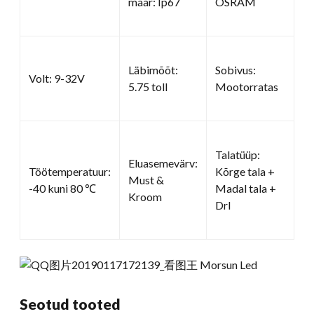
määr: Ip67
OSRAM
Läbimõõt:
Sobivus:
Volt: 9-32V
5.75 toll
Mootorratas
Talatüüp:
Eluasemevärv:
Töötemperatuur:
Kõrge tala +
Must &
-40 kuni 80 ℃
Madal tala +
Kroom
Drl
Seotud tooted