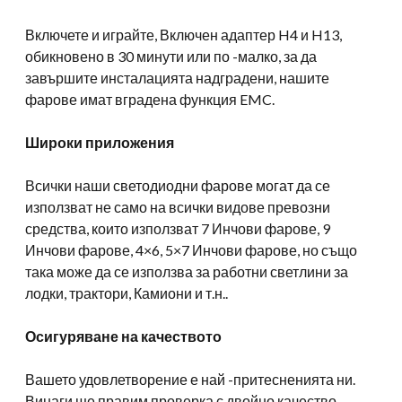
Включете и играйте, Включен адаптер H4 и H13,
обикновено в 30 минути или по -малко, за да
завършите инсталацията надградени, нашите
фарове имат вградена функция EMC.
Широки приложения
Всички наши светодиодни фарове могат да се
използват не само на всички видове превозни
средства, които използват 7 Инчови фарове, 9
Инчови фарове, 4×6, 5×7 Инчови фарове, но също
така може да се използва за работни светлини за
лодки, трактори, Камиони и т.н..
Осигуряване на качеството
Вашето удовлетворение е най -притесненията ни.
Винаги ще правим проверка с двойно качество,