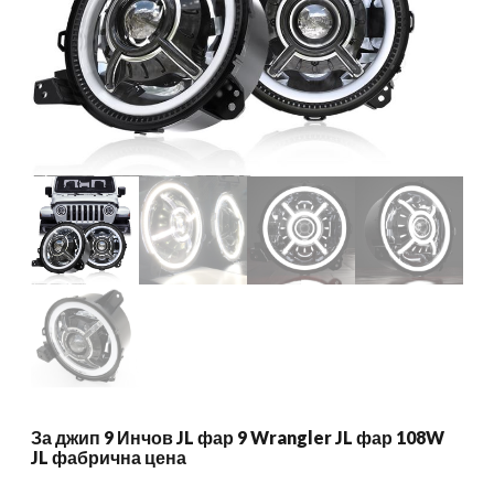
За джип 9 Инчов JL фар 9 Wrangler JL фар 108W
JL фабрична цена