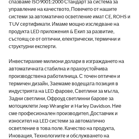
спазваме ISO9001:2000 Стандарт за система за
управление на качеството, Повечето от нашите
системи за автоматично осветление имат CE, ROHS и
TUV сертификати. Имаме мощно изследване на
продукта LED приложения & Екип за развитие,
състоящ се от оптични, електрически, термични и
структурни експерти.
Инвестирахме милиони долари в изграждането на
автоматичната стабилна и прахоустойчива
производствена работилница. С точен оптичен и
термичен дизайн, Заемаме водещата позиция в
индустрията на LED фарове, Светлини за мъгла,
Задни светлини, Офроуд светлинни барове за
мотоциклети Jeep Wrangler и Harley Davidson. Ние
сме професионален производител, Доставчик и
износител на LED системи за автоматично
осветление в това поле. Качество на продукта,
Иновация, Технологиите и обслужването на