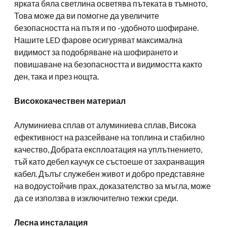
ярката бяла светлина осветява пътеката в тъмното,
Това може да ви помогне да увеличите
безопасността на пътя и по -удобното шофиране.
Нашите LED фарове осигуряват максимална
видимост за подобряване на шофирането и
повишаване на безопасността и видимостта както
ден, така и през нощта.
Висококачествен материал
Алуминиева сплав от алуминиева сплав, Висока
ефективност на разсейване на топлина и стабилно
качество, Добрата експлоатация на уплътнението,
тъй като дебел каучук се състоеше от захранващия
кабел. Дълъг служебен живот и добро представяне
на водоустойчив прах, доказателство за мъгла, може
да се използва в изключително тежки среди.
Лесна инсталация