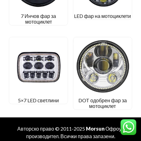
7 Инчов фар за
LED фар на мотоциклети
мотоциклет
5×7 LED светлини
DOT одобрен фар за
мотоциклет
Авторско право © 2011-2025
Morsun
Офроуд
производител
. Всички права запазени.