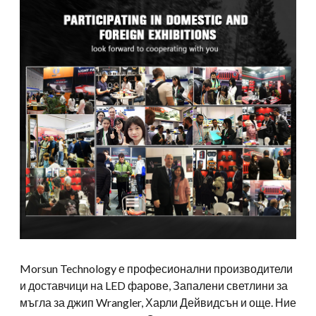
Morsun Technology е професионални производители
и доставчици на LED фарове, Запалени светлини за
мъгла за джип Wrangler, Харли Дейвидсън и още. Ние