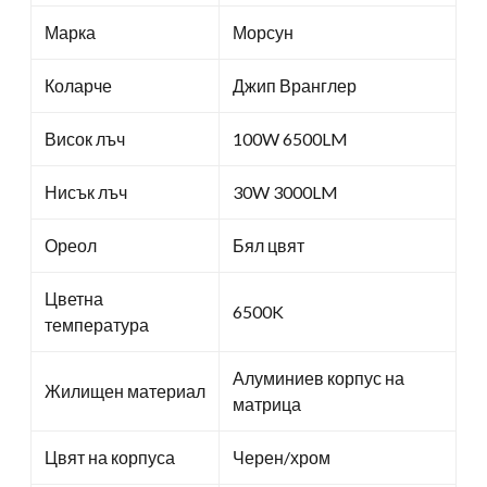
Марка
Морсун
Коларче
Джип Вранглер
Висок лъч
100W 6500LM
Нисък лъч
30W 3000LM
Ореол
Бял цвят
Цветна
6500K
температура
Алуминиев корпус на
Жилищен материал
матрица
Цвят на корпуса
Черен/хром