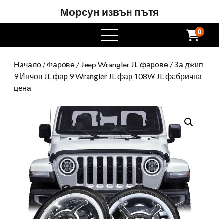
Морсун извън пътя
0
Отворете
менюто
Начало
/
Фарове
/
Jeep Wrangler JL фарове
/ За джип
9 Инчов JL фар 9 Wrangler JL фар 108W JL фабрична
цена