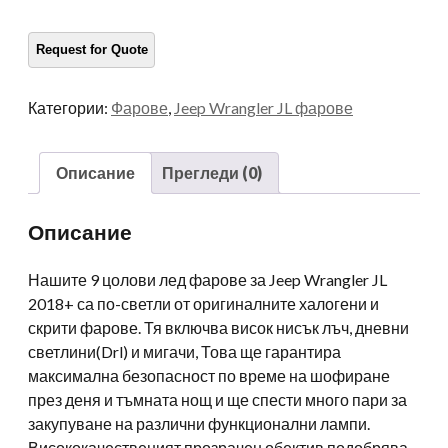
Инчов
JL
фар
9
Категории:
Фарове
,
Jeep Wrangler JL фарове
Wrangler
JL
фар
Описание
Прегледи (0)
108W
JL
Описание
фабрична
цена
Нашите 9 цолови лед фарове за Jeep Wrangler JL
количество
2018+ са по-светли от оригиналните халогени и
скрити фарове. Тя включва висок нисък лъч, дневни
светлини(Drl) и мигачи, Това ще гарантира
максимална безопасност по време на шофиране
през деня и тъмната нощ и ще спести много пари за
закупуване на различни функционални лампи.
Висококачественият прозрачен обектив подобрява