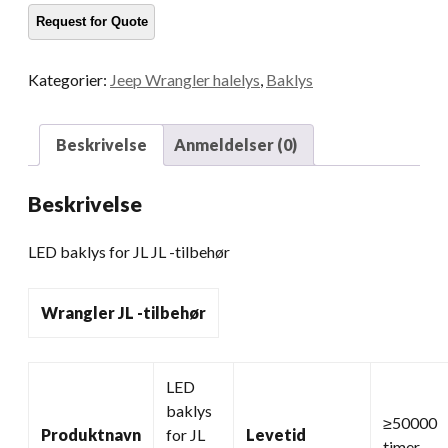
JL
-
tilbehør
Kategorier:
Jeep Wrangler halelys
,
Baklys
mengde
Beskrivelse
Anmeldelser (0)
Beskrivelse
LED baklys for JL JL -tilbehør
Wrangler JL -tilbehør
LED
baklys
≥50000
Produktnavn
for JL
Levetid
timer