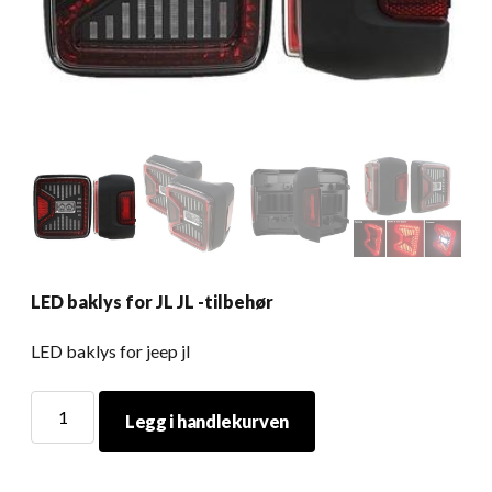
LED baklys for JL JL -tilbehør
LED baklys for jeep jl
LED
Legg i handlekurven
baklys
for
JL