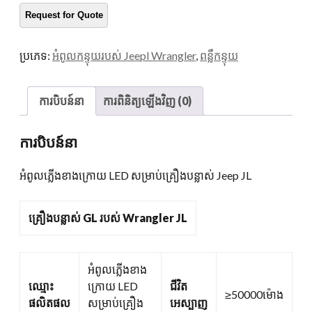
LED
សម្រាប់
គ្រឿង
ប្រភេទ:
អំពូលកន្ទុយរបស់ Jeepl Wrangler
,
ពន្លឺកន្ទុយ
បន្លាស់
Jeep
JL
ការបិបន៍នា
ការពិនិត្យឡើងវិញ (0)
បរិ
មាន
ការបិបន៍នា
អំពូលភ្លើងខាងក្រោយ LED សម្រាប់គ្រឿងបន្លាស់ Jeep JL
គ្រឿងបន្លាស់ GL របស់ Wrangler JL
អំពូលភ្លើងខាង
ឈ្មោះ
ក្រោយ LED
ជីវិត
≥50000ម៉ោង
ផលិតផល
សម្រាប់គ្រឿង
អេស្បាញ