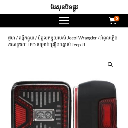
ម័រសុនបិទផ្លូវ
0
ម៉ឺនុយបើក
ផ្ទហ
/
ពន្លឺកន្ទុយ
/
អំពូលកន្ទុយរបស់ Jeepl Wrangler
/ អំពូលភ្លើង
ខាងក្រោយ LED សម្រាប់គ្រឿងបន្លាស់ Jeep JL