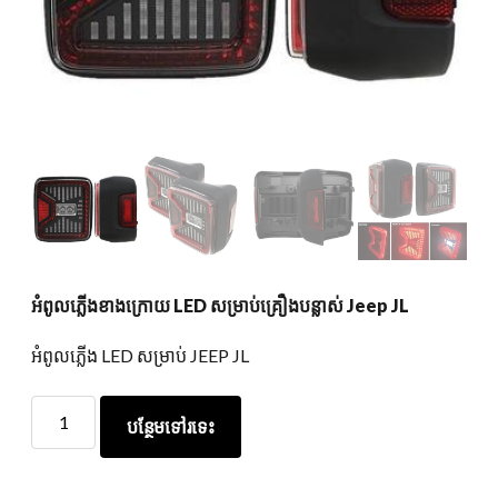
អំពូលភ្លើងខាងក្រោយ LED សម្រាប់គ្រឿងបន្លាស់ Jeep JL
អំពូលភ្លើង LED សម្រាប់ JEEP JL
អំពូល
បន្ថែមទៅរទេះ
ភ្លើង
ខាង
ក្រោយ