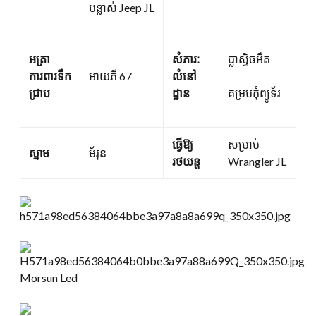
បន្លាស់ Jeep JL
អត្រា
សំភារៈ
ប្លាស្ទិចអឺត
ការពារទឹក
អាយភី 67
លំនៅ
ជ្រាប
ដ្ឋាន
គម្របកុំព្យូទ័រ
ធ្វើឱ្យ
សម្រាប់
ស្នាម
ម័រុន
រថយន្ត
Wrangler JL