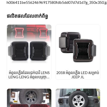
ផលិតផលដែលពាក់ព័ន្ធ
អំពូលភ្លើងដែលជក់បារី LENS
2018 អំពូលភ្លើង LED សម្រាប់
LENG LENG អំពូលបញ្ច្រាស
JEEP JL
បញ្ច្រាសសម្រាប់ពន្លឺកន្ទុយ Jeep
Jeep