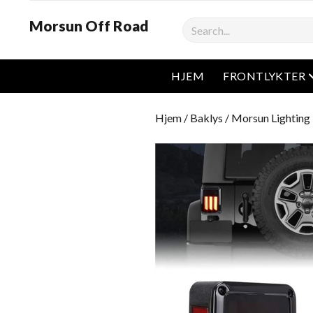
Morsun Off Road
Søk
HJEM
FRONTLYKTER
Hjem
/
Baklys
/ Morsun Lighting 