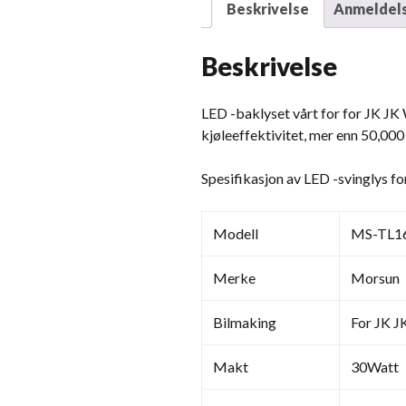
Beskrivelse
Anmeldels
Beskrivelse
LED -baklyset vårt for for JK JK 
kjøleeffektivitet, mer enn 50,000
Spesifikasjon av LED -svinglys f
Modell
MS-TL1
Merke
Morsun
Bilmaking
For JK J
Makt
30Watt