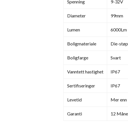
Spenning
9-32V
Diameter
99mm
Lumen
6000Lm
Boligmateriale
Die-støp
Boligfarge
Svart
Vanntett hastighet
IP67
Sertifiseringer
IP67
Levetid
Mer enn 
Garanti
12 Måne