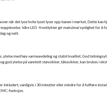
mover når det lyse hvite lyset lyser opp banen i mørket, Dette kan
eopplevelse. Våre LED -frontlykter gir maksimal synlighet for å 
dag og natt.
, ytelse med høy varmeavdeling og stabil kvalitet, God tetningsy
g god ytelse på vanntett støvsikker, tåkesikker, kan brukes i ekst
 inkludert, vanligvis i 30 minutter eller mindre for å fullføre inst
n EMC-funksjon.