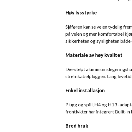
Høy lysstyrke
Sjåføren kan se veien tydelig fre
på veien og mer komfortabel kjør
sikkerheten og synligheten både 
Materiale av høy kvalitet
Die-støpt aluminiumslegeringshus
strømkabelpluggen. Lang levetid o
Enkel installasjon
Plugg og spill, H4 og H13 -adapter
frontlykter har integrert Bulit-i
Bred bruk