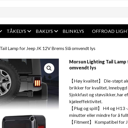
Åpen meny
Åpen meny
Åpen meny
TÅKELYS
BAKLYS
BLINKLYS
OFFROAD LIGH
Tail Lamp for Jeep JK 12V Brems Slå omvendt lys
Morsun Lighting Tail Lamp 
omvendt lys
【Høy kvalitet】 Die-støpt alu
brikker for kvalitet, Innebyg
Sjokkfast og støvsikker, har 
kjøleeffektivitet.
【Plug og spill】 H4 og H13 -ad
minutter eller mindre for å full
【Fitment】 Kompatibel for J