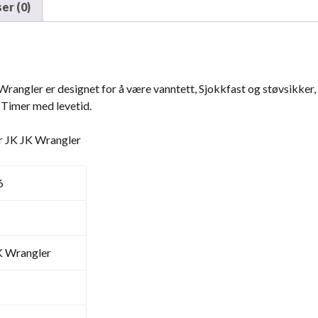
er (0)
Wrangler er designet for å være vanntett, Sjokkfast og støvsikker
 Timer med levetid.
or JK JK Wrangler
6
K Wrangler