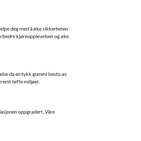
 hjelpe deg med å øke sikkerheten
forbedre kjøreopplevelsen og øke
telse da en tykk gummi besto av
remt tøffe miljøer.
allasjonen oppgradert, Våre