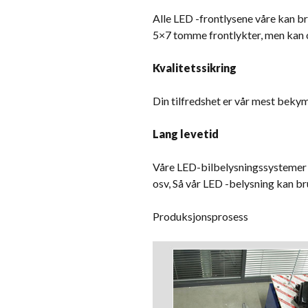
Alle LED -frontlysene våre kan b
5×7 tomme frontlykter, men kan ogs
Kvalitetssikring
Din tilfredshet er vår mest bekymr
Lang levetid
Våre LED-bilbelysningssystemer h
osv, Så vår LED -belysning kan b
Produksjonsprosess