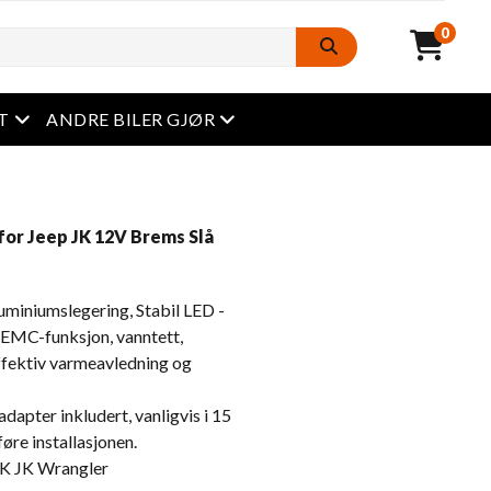
0
Åpen meny
Åpen meny
T
ANDRE BILER GJØR
for Jeep JK 12V Brems Slå
miniumslegering, Stabil LED -
d EMC-funksjon, vanntett,
effektiv varmeavledning og
apter inkludert, vanligvis i 15
føre installasjonen.
K JK Wrangler