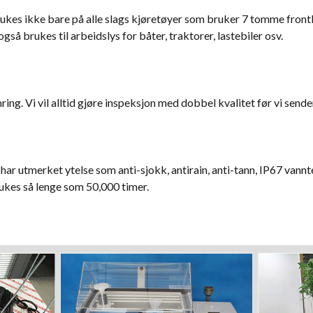
rukes ikke bare på alle slags kjøretøyer som bruker 7 tomme frontl
å brukes til arbeidslys for båter, traktorer, lastebiler osv.
ing. Vi vil alltid gjøre inspeksjon med dobbel kvalitet før vi send
ar utmerket ytelse som anti-sjokk, antirain, anti-tann, IP67 vann
rukes så lenge som 50,000 timer.