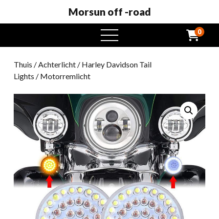
Morsun off -road
0
Open
het
menu
Thuis
/
Achterlicht
/
Harley Davidson Tail
Lights
/ Motorremlicht