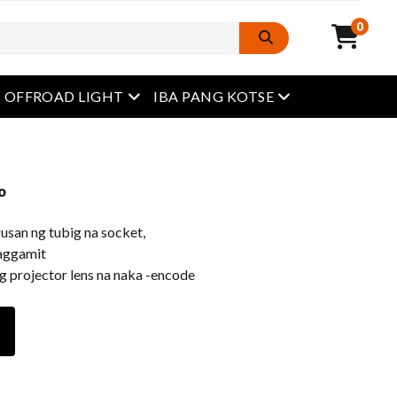
0
Buksan ang menu
Buksan ang menu
OFFROAD LIGHT
IBA PANG KOTSE
o
usan ng tubig na socket,
paggamit
 projector lens na naka -encode