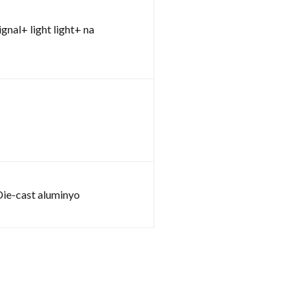
gnal+ light light+ na
Die-cast aluminyo