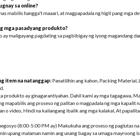
ugnay sa online?
 mas mabilis hangga't maaari, at magpapadala ng higit pang mga 
ng mga pasadyang produkto?
go ay maligayang pagdating sa pagbibigay ng iyong magandang da
g item na natanggap:
Panatilihin ang kahon, Packing Material, 
d.
a produkto ay ginagarantiyahan. Dahil kami ay mga tagagawa, Ma
g mapabilis ang proseso ng palitan o magpadala ng mga kapalit na
an o video, Hindi na kailangang ibalik ang mga kalakal, At papalit
negosyo (8:00-5:00 PM ay) Makukuha ang proseso ng paglutas na
amin upang malaman namin ang unang bagay sa umaga mayroong is