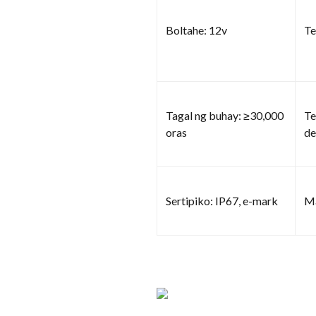
Boltahe: 12v
Te
Tagal ng buhay: ≥30,000
Te
oras
de
Sertipiko: IP67, e-mark
Ma