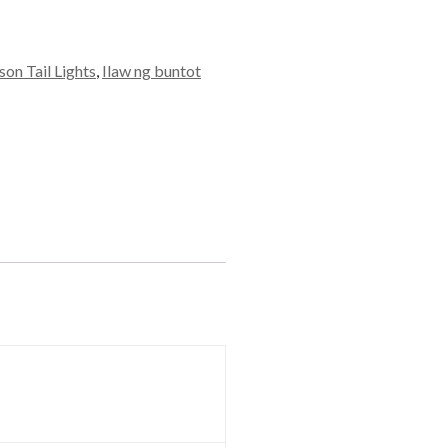
on Tail Lights
,
Ilaw ng buntot