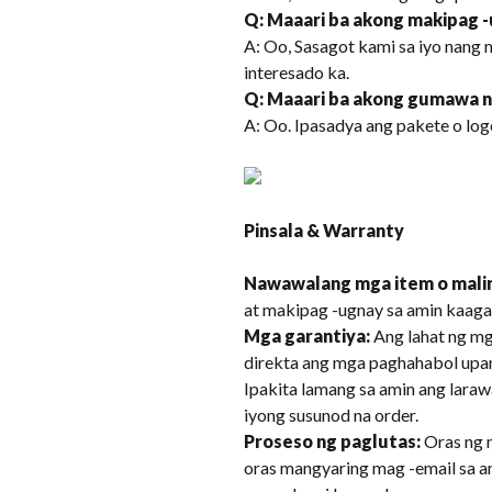
Q: Maaari ba akong makipag -
A: Oo, Sasagot kami sa iyo nang
interesado ka.
Q: Maaari ba akong gumawa 
A: Oo. Ipasadya ang pakete o lo
Pinsala & Warranty
Nawawalang mga item o malin
at makipag -ugnay sa amin kaaga
Mga garantiya:
Ang lahat ng mg
direkta ang mga paghahabol upan
Ipakita lamang sa amin ang laraw
iyong susunod na order.
Proseso ng paglutas:
Oras ng 
oras mangyaring mag -email sa 