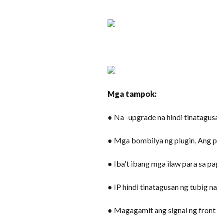
Mga tampok:
● Na -upgrade na hindi tinatagus
● Mga bombilya ng plugin, Ang p
● Iba't ibang mga ilaw para sa pa
● IP hindi tinatagusan ng tubig 
● Magagamit ang signal ng front t