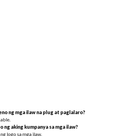
reno ng mga ilaw na plug at paglalaro?
able.
go ng aking kumpanya sa mga ilaw?
ng logo sa mga ilaw.