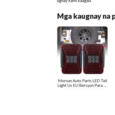
ugnay kami kaagad.
Mga kaugnay na 
Morsun Auto Parts LED Tail
Light Us EU Bersyon Para sa
2007-2015 Jeep Wrangler
JK