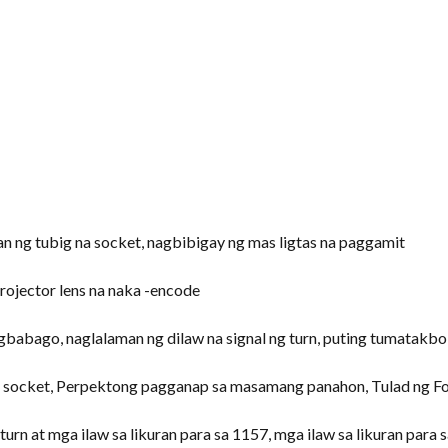
an ng tubig na socket, nagbibigay ng mas ligtas na paggamit
rojector lens na naka -encode
gbabago, naglalaman ng dilaw na signal ng turn, puting tumatakbo 
na socket, Perpektong pagganap sa masamang panahon, Tulad ng Fo
urn at mga ilaw sa likuran para sa 1157, mga ilaw sa likuran para