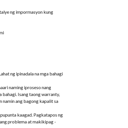
detalye ng impormasyon kung
mi
Lahat ng ipinadala na mga bahagi
aari naming iproseso nang
 bahagi. Isang taong warranty,
an namin ang bagong kapalit sa
 pupunta kaagad. Pagkatapos ng
ang problema at makikipag -