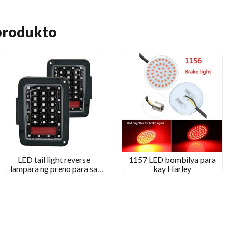
produkto
LED tail light reverse
1157 LED bombilya para
lampara ng preno para sa
kay Harley
Jeep Wrangler 2007+ Mga
sasakyan