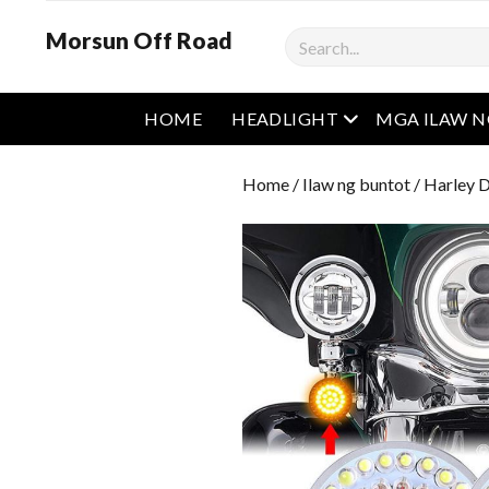
Morsun Off Road
Maghanap
Buksan ang men
HOME
HEADLIGHT
MGA ILAW 
Home
/
Ilaw ng buntot
/
Harley D