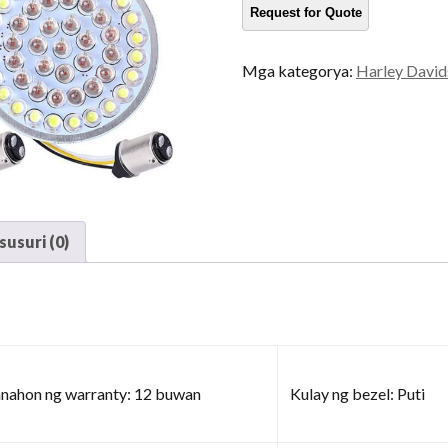
motorsiklo
dami
Mga kategorya:
Harley Davids
usuri (0)
nahon ng warranty: 12 buwan
Kulay ng bezel: Puti