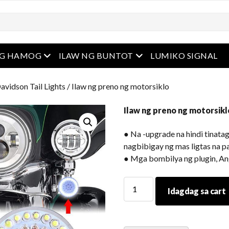
u
Buksan ang menu
Buksan ang menu
NG HAMOG
ILAW NG BUNTOT
LUMIKO SIGNAL
avidson Tail Lights
/ Ilaw ng preno ng motorsiklo
Ilaw ng preno ng motorsikl
● Na -upgrade na hindi tinatag
nagbibigay ng mas ligtas na 
● Mga bombilya ng plugin, Ang
Ilaw
Idagdag sa cart
ng
preno
ng