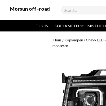
Morsun off -road
Zoekopdracht
Open het men
THUIS
KOPLAMPEN
MISTLIC
Thuis
/
Koplampen
/
Chevy LED 
monteren