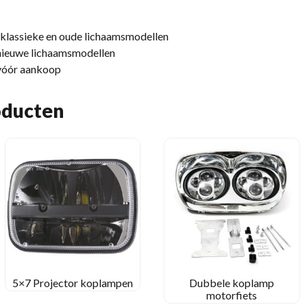
 klassieke en oude lichaamsmodellen
 nieuwe lichaamsmodellen
 vóór aankoop
oducten
5×7 Projector koplampen
Dubbele koplamp
motorfiets