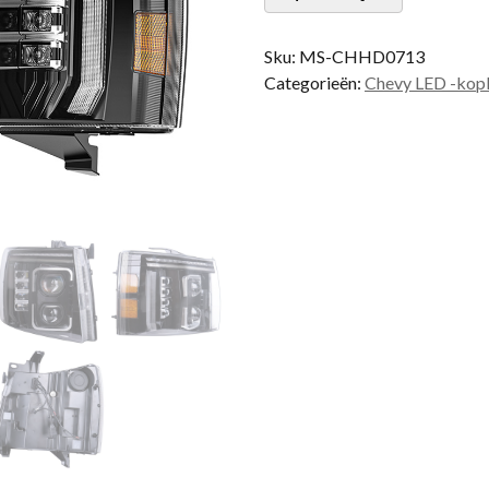
Sku:
MS-CHHD0713
Categorieën:
Chevy LED -kop