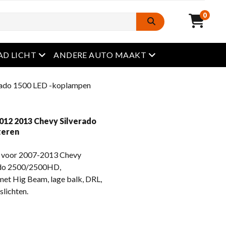
0
Open het menu
Open het menu
AD LICHT
ANDERE AUTO MAAKT
rado 1500 LED -koplampen
2012 2013 Chevy Silverado
teren
 voor 2007-2013 Chevy
rado 2500/2500HD,
et Hig Beam, lage balk, DRL,
slichten.