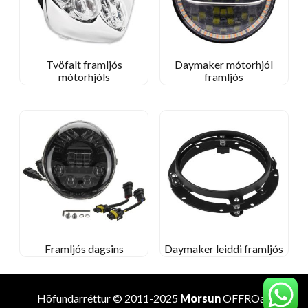
Tvöfalt framljós
Daymaker mótorhjól
mótorhjóls
framljós
Framljós dagsins
Daymaker leiddi framljós
Höfundarréttur © 2011-2025
Morsun
OFFROad