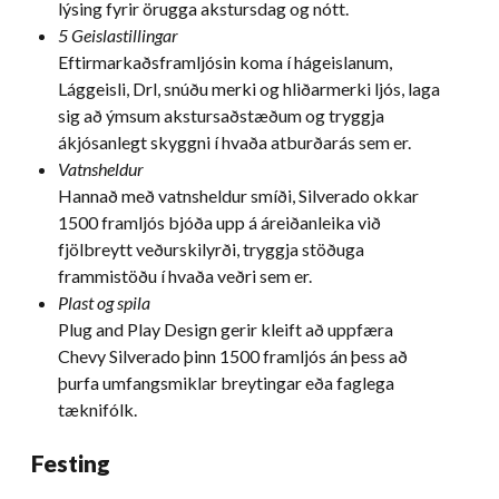
lýsing fyrir örugga akstursdag og nótt.
5 Geislastillingar
Eftirmarkaðsframljósin koma í hágeislanum,
Lággeisli, Drl, snúðu merki og hliðarmerki ljós, laga
sig að ýmsum akstursaðstæðum og tryggja
ákjósanlegt skyggni í hvaða atburðarás sem er.
Vatnsheldur
Hannað með vatnsheldur smíði, Silverado okkar
1500 framljós bjóða upp á áreiðanleika við
fjölbreytt veðurskilyrði, tryggja stöðuga
frammistöðu í hvaða veðri sem er.
Plast og spila
Plug and Play Design gerir kleift að uppfæra
Chevy Silverado þinn 1500 framljós án þess að
þurfa umfangsmiklar breytingar eða faglega
tæknifólk.
Festing