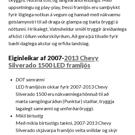
uppsetningu og play-play, Þessi framljós eru samþykkt
fyrir löglega notkun á vegum og hannað með nákvæmu
geislamynstri til að draga úr glampa og bæta öryggi á
nóttunni. Hrikalegt, Vatnsheldur smíði tryggir áreiðanlega
afköst í öllum veðurskilyrðum, Að gera þá tilvalin fyrir
bæði daglega akstur og erfiða landslag.
Eiginleikar af 2007-
2013 Chevy
Silverado 1500 LED framljós
DOT samræmi
LED framljósin okkar fyrir 2007-2013 Chevy
Silverado 1500 eru nákvæmlega hönnuð til að
mæta samgönguráðun (Punktur) staðlar, tryggja
lagalegt samræmi og umferðaröryggi.
Mikil birtustig
Með mikla birtustigs tækni, 2007-2013 Chevy
Silverado skjávarpa framljós veita snilldar og skýr