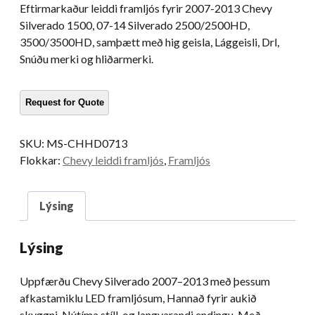
Eftirmarkaður leiddi framljós fyrir 2007-2013 Chevy
Silverado 1500, 07-14 Silverado 2500/2500HD,
3500/3500HD, samþætt með hig geisla, Lággeisli, Drl,
Snúðu merki og hliðarmerki.
SKU:
MS-CHHD0713
Flokkar:
Chevy leiddi framljós
,
Framljós
Lýsing
Lýsing
Uppfærðu Chevy Silverado 2007–2013 með þessum
afkastamiklu LED framljósum, Hannað fyrir aukið
skyggni, Nútíma stíll, og langvarandi endingu. Með