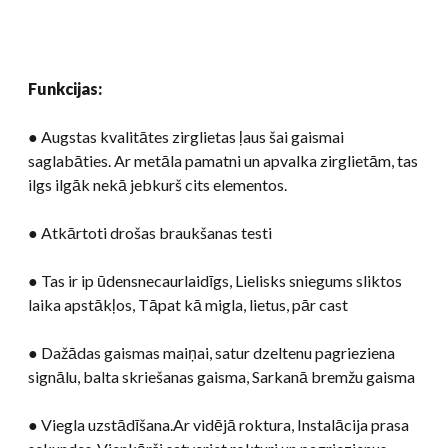
Funkcijas:
● Augstas kvalitātes zirglietas ļaus šai gaismai
saglabāties. Ar metāla pamatni un apvalka zirglietām, tas
ilgs ilgāk nekā jebkurš cits elementos.
● Atkārtoti drošas braukšanas testi
● Tas ir ip ūdensnecaurlaidīgs, Lielisks sniegums sliktos
laika apstākļos, Tāpat kā migla, lietus, pār cast
● Dažādas gaismas maiņai, satur dzeltenu pagrieziena
signālu, balta skriešanas gaisma, Sarkanā bremžu gaisma
● Viegla uzstādīšana.Ar vidējā roktura, Instalācija prasa