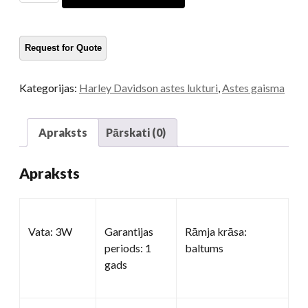
spuldzi
Hārlijam
daudzums
Kategorijas:
Harley Davidson astes lukturi
,
Astes gaisma
Apraksts
Pārskati (0)
Apraksts
Vata: 3W
Garantijas
Rāmja krāsa:
periods: 1
baltums
gads