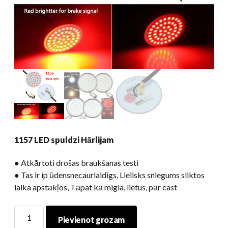
1157 LED spuldzi Hārlijam
● Atkārtoti drošas braukšanas testi
● Tas ir ip ūdensnecaurlaidīgs, Lielisks sniegums sliktos
laika apstākļos, Tāpat kā migla, lietus, pār cast
1157
Pievienot grozam
LED