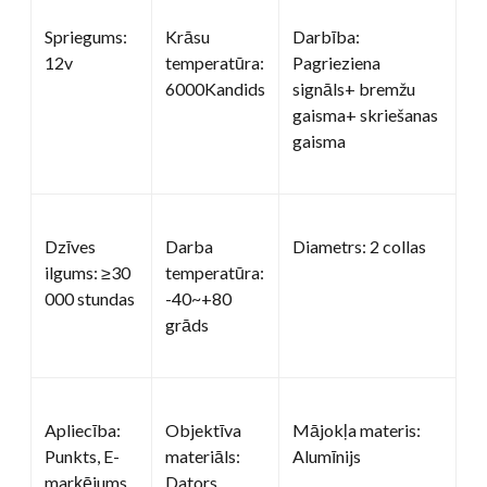
Spriegums:
Krāsu
Darbība:
12v
temperatūra:
Pagrieziena
6000Kandids
signāls+ bremžu
gaisma+ skriešanas
gaisma
Dzīves
Darba
Diametrs: 2 collas
ilgums: ≥30
temperatūra:
000 stundas
-40~+80
grāds
Apliecība:
Objektīva
Mājokļa materis:
Punkts, E-
materiāls:
Alumīnijs
marķējums,
Dators