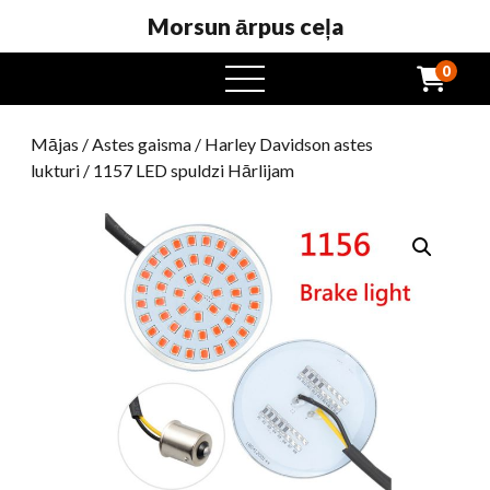
Morsun ārpus ceļa
0
atvērta
ēdienkarte
Mājas
/
Astes gaisma
/
Harley Davidson astes
lukturi
/ 1157 LED spuldzi Hārlijam