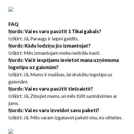
FAQ
Ņurds: Vai es varu pasūtīt 1 Tikai gabals?
Izšķirt: Jā, Paraugs ir laipni gaidīts.
Ņurds: Kādu lodziņu jūs izmantojat?
Izšķirt: Mēs izmantojam melnu neitrālu kasti.
Ņurds: Vai ir iespējams ievietot mana uzņēmuma
logotipu uz gaismām?
Izšķirt: Jā, Mums ir mašīnas, lai drukātu logotipu uz
gaismām.
Ņurds: Vai es varu pasūtīt tiešsaistē?
Izšķirt: Jā, Ziņojiet mums, un mēs tūlīt sazināsimies ar
jums.
Ņurds: Vai es varu izveidot savu paketi?
Izšķirt: Jā. Mēs varam izgatavot paketi visu, ko vēlaties.