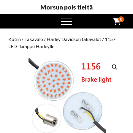
Morsun pois tieltä
0
avaa
valikko
Kotiin
/
Takavalo
/
Harley Davidson takavalot
/ 1157
LED -lamppu Harleylle