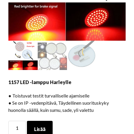
1157 LED -lamppu Harleylle
● Toistuvat testit turvalliselle ajamiselle
● Se on IP -vedenpitävä, Täydellinen suorituskyky
huonolla säällä, kuin sumu, sade, yli valettu
1157
Lisää
LED