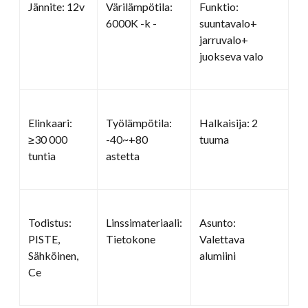
Jännite: 12v
Värilämpötila:
Funktio:
6000K -k -
suuntavalo+
jarruvalo+
juokseva valo
Elinkaari:
Työlämpötila:
Halkaisija: 2
≥30 000
-40~+80
tuuma
tuntia
astetta
Todistus:
Linssimateriaali:
Asunto:
PISTE,
Tietokone
Valettava
Sähköinen,
alumiini
Ce