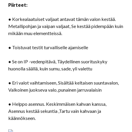
Piirteet:
● Korkealaatuiset valjaat antavat tämän valon kestää.
Metallipohjan ja vaipan valjaat, Se kestää pidempään kuin
mikään muu elementteissä.
● Toistuvat testit turvalliselle ajamiselle
● Se on IP -vedenpitävä, Täydellinen suorituskyky
huonolla säällä, kuin sumu, sade, yli valettu
● Eri valot vaihtamiseen, Sisältää keltaisen suuntavalon,
Valkoinen juokseva valo, punainen jarruvalaisin
● Helppo asennus. Keskimmäisen kahvan kanssa,
Asennus kestää sekuntia ,Tartu vain kahvaan ja
käännökseen.