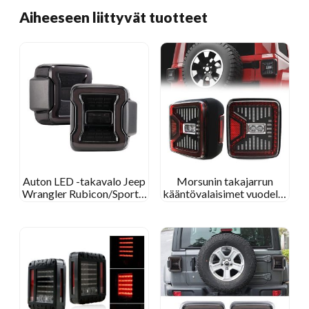
Aiheeseen liittyvät tuotteet
Auton LED -takavalo Jeep
Morsunin takajarrun
Wrangler Rubicon/Sport S
kääntövalaisimet vuodelle
-raporttien takavalo
2019 ~ 2020 Jeep
Wrangler Saharalle
Wrangler JL Gladiator JT