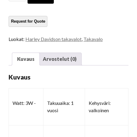
-
lamppu
Harleylle
määrä
Luokat:
Harley Davidson takavalot
,
Takavalo
Kuvaus
Arvostelut (0)
Kuvaus
Watt: 3W -
Takuuaika: 1
Kehysväri:
vuosi
valkoinen