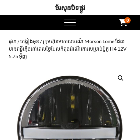
ម័រសុនបិទផ្លូវ
0
ម៉ឺនុយបើក
ផ្ទហ
/
ចង្កៀងមុខ
/ ក្រុមហ៊ុនអាកាសចរណ៍ Morson Lome ដែល
មានពន្លឺភ្លើងនៅពេលថ្ងៃដែលកំពុងដំណើរការសម្រាប់ម៉ូតូ H4 12V
5.75 អ៊ីញ