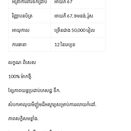
អត្រាការពារទឹកជ្រាប
អាយភី 67
វិញ្ញាបនប័ត្រ
អាយភី 67, ចមនង់, រ៉ូស
អាយុកាល
ច្រើនជាង 50,000 រៀល
ការធានា
12 នៃរេប្យនៈ
លក្ខណៈពិសេស
100% ម៉ាកថ្មី.
ខ្សែភាពយន្តប្រដាប់ភេសជ្ជៈទឹក.
សំបកអាលុយមីញ៉ូមដ៏អស្ចារ្យសម្រាប់ការរលាយកំដៅ.
ភាពសក្ដិសមខ្លាំង.