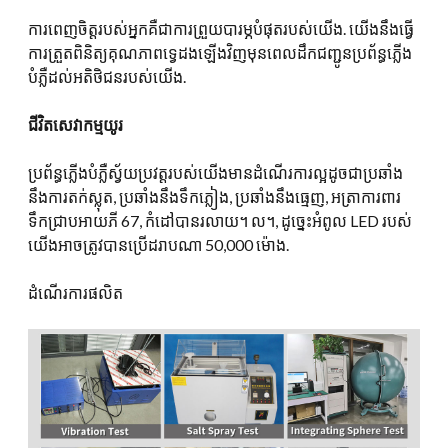
ការពេញចិត្តរបស់អ្នកគឺជាការព្រួយបារម្ភបំផុតរបស់យើង. យើងនឹងធ្វើ
ការត្រួតពិនិត្យគុណភាពទ្វេដងឡើងវិញមុនពេលដឹកជញ្ជូនប្រព័ន្ធភ្លើង
បំភ្លឺដល់អតិថិជនរបស់យើង.
ជីវិតសេវាកម្មយូរ
ប្រព័ន្ធភ្លើងបំភ្លឺស្វ័យប្រវត្តរបស់យើងមានដំណើរការល្អដូចជាប្រឆាំង
នឹងការតក់ស្លុត, ប្រឆាំងនឹងទឹកភ្លៀង, ប្រឆាំងនឹងធ្មេញ, អត្រាការពារ
ទឹកជ្រាបអាយភី 67, កំដៅបានរលាយ។ ល។, ដូច្នេះអំពូល LED របស់
យើងអាចត្រូវបានប្រើដរាបណា 50,000 ម៉ោង.
ដំណើរការផលិត