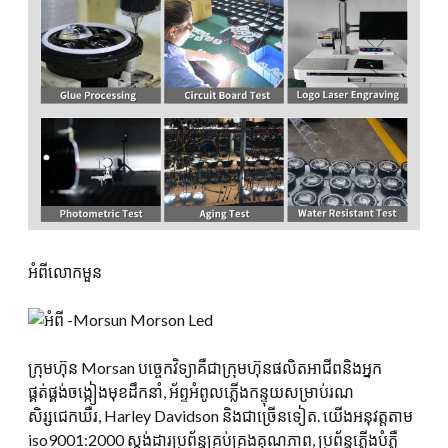
អំពីលោកមួន
ក្រុមហ៊ុន Morsan បច្ចេកវិទ្យាគឺជាក្រុមហ៊ុនផលិតអាជីពនិងអ្នក
ផ្គត់ផ្គង់ចង្កៀងមុខដឹកនាំ, អ័ព្ទអំពូលភ្លើងកន្ទុយសម្រាប់រណ
សិរ្សជេកឃឺរ, Harley Davidson និងជាច្រើនទៀត. យើងអនុវត្តតាម
iso9001:2000 ស្តង់ដារប្រព័ន្ធគ្រប់គ្រងគុណភាព, ប្រព័ន្ធភ្លើងបំភ្លឺ