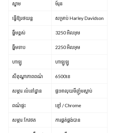
ស្នាម
ម័រុន
ធ្វើឱ្យរថយន្ត
សម្រាប់ Harley Davidson
ធ្នឹមខ្ពស់
3250 អិលអុម
ធ្នឹមទាប
2250 អិលអុម
ហាឡូ
ហាឡូឡូ
សីតុណ្ហាភាពពណ៌
6500ខេ
សម្ភារៈលំនៅដ្ឋាន
ផ្ទះអាលុយមីញ៉ូមស្លាប់
ពណ៌ផ្ទះ
ខ្មៅ / Chrome
សម្ភារៈកែវថត
ការផ្គត់ផ្គង់បាន