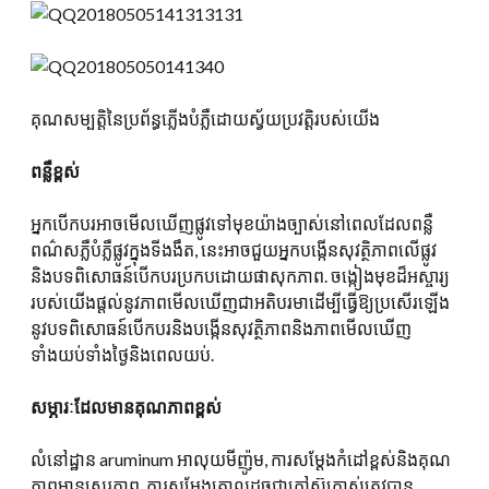
គុណសម្បត្តិនៃប្រព័ន្ធភ្លើងបំភ្លឺដោយស្វ័យប្រវត្តិរបស់យើង
ពន្លឺខ្ពស់
អ្នកបើកបរអាចមើលឃើញផ្លូវទៅមុខយ៉ាងច្បាស់នៅពេលដែលពន្លឺ
ពណ៌សភ្លឺបំភ្លឺផ្លូវក្នុងទីងងឹត, នេះអាចជួយអ្នកបង្កើនសុវត្ថិភាពលើផ្លូវ
និងបទពិសោធន៍បើកបរប្រកបដោយផាសុកភាព. ចង្កៀងមុខដ៏អស្ចារ្យ
របស់យើងផ្តល់នូវភាពមើលឃើញជាអតិបរមាដើម្បីធ្វើឱ្យប្រសើរឡើង
នូវបទពិសោធន៍បើកបរនិងបង្កើនសុវត្ថិភាពនិងភាពមើលឃើញ
ទាំងយប់ទាំងថ្ងៃនិងពេលយប់.
សម្ភារៈដែលមានគុណភាពខ្ពស់
លំនៅដ្ឋាន aruminum អាលុយមីញ៉ូម, ការសម្តែងកំដៅខ្ពស់និងគុណ
ភាពមានស្ថេរភាព, ការសម្តែងត្រាល្អដូចជាកៅស៊ូក្រាស់ត្រូវបាន