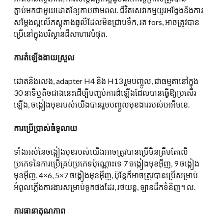
ភ្ជាប់មកជាមួយដោតខ្សែកាបថាមពល. ជីវិតសេវាកម្មយូរអង្វែងនិងការ
សម្តែងល្អលើភស្តុតាងធូលីដែលមិនជ្រាបទឹក, រត fors, អាចត្រូវបាន
ប្រើនៅក្នុងបរិស្ថានដ៏សាហាវបំផុត.
ការតំឡើងងាយស្រួល
ដោតនិងលេង, adapter H4 និង H13 រួមបញ្ចូល, ជាធម្មតានៅក្នុង
30 នាទីឬតិចជាងនេះដើម្បីបញ្ចប់ការដំឡើងដែលបានធ្វើឱ្យប្រសើរ
ឡើង, ចង្កៀងមុខរបស់យើងបានរួមបញ្ចូលមុខងាររបស់អេអឹមខេ.
ការប្រើប្រាស់ធំទូលាយ
ទាំងអស់នៃចង្កៀងមុខរបស់យើងអាចត្រូវបានប្រើមិនត្រឹមតែលើ
ប្រភេទនៃការប្រើគ្រប់ប្រភេទប៉ុណ្ណោះទេ 7 ចង្កៀងមុខអ៊ីញ, 9 ចង្កៀង
មុខអ៊ីញ, 4×6, 5×7 ចង្កៀងមុខអ៊ីញ, ប៉ុន្តែក៏អាចត្រូវបានប្រើសម្រាប់
អំពូលភ្លើងការងារសម្រាប់ទូកផងដែរ, រថយន្ដ, ឡានដឹកទំនិញ។ ល.
ការធានាគុណភាព