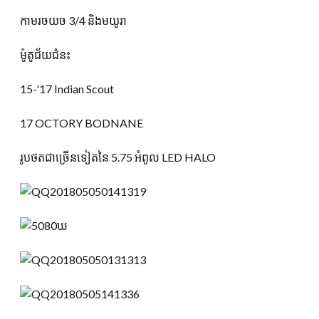
កាមរចយច 3/4 និងមយូរា
ម៉ូតូជ័យជំនះ
15-
'17 Indian Scout
17 OCTORY BODNANE
រូបថតជាច្រើនទៀតនៃ 5.75 អំពូល LED HALO