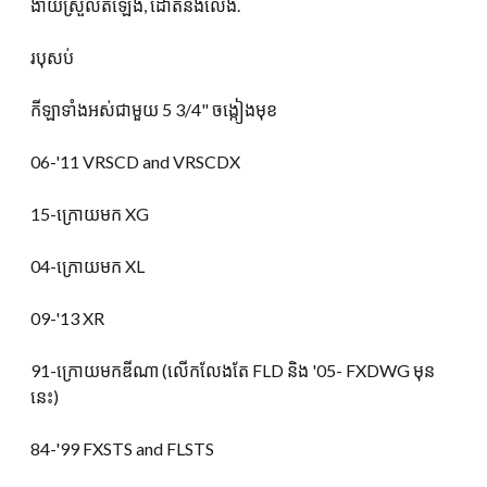
ងាយស្រួលតំឡើង, ដោតនិងលេង.
របុសប់
កីឡាទាំងអស់ជាមួយ 5 3/4" ចង្កៀងមុខ
06-
'11 VRSCD and VRSCDX
15-ក្រោយមក XG
04-ក្រោយមក XL
09-
'13 XR
91-ក្រោយមកឌីណា (លើកលែងតែ FLD និង '05- FXDWG មុន
នេះ)
84-
'99 FXSTS and FLSTS