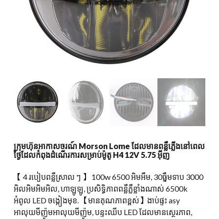
ក្រុមហ៊ុនអាកាសចរណ៍ Morson Lome ដែលមានពន្លឺភ្លើងនៅពេល
ថ្ងៃដែលកំពុងដំណើរការសម្រាប់ម៉ូតូ H4 12V 5.75 អ៊ីញ
【 4 របៀបពន្លឺស្រាល ៗ 】 100w 6500 អិមអឹម, 30ធ្នឹមទាប 3000
អិលអិមអិមអិល, ហាឡូឡូ, ប្រសិទ្ធិភាពពន្លឺភ្លឺខ្លាំងណាស់ 6500k
អំពូល LED ចង្កៀងមុខ. 【មានគុណភាពខ្ពស់】ងាប់ផ្ទះ asy
អាលុយមីញ៉ូមអាលុយមីញ៉ូម, បន្ទះឈីប LED ដែលមានស្ថេរភាព,