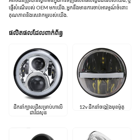
ផ្ញើសំណើរបស់ OEM មកយើង. អ្នកនឹងមានការចាប់អារម្មណ៍ចំពោះ
គុណភាពនិងសេវាកម្មរបស់យើង.
ផលិតផលដែលពាក់ព័ន្ធ
ដឹកនាំក្បាលដីសម្រាប់ហាលី
12v ដឹកនាំចង្កៀងមុខម៉ូតូ
ដាវីដសុន