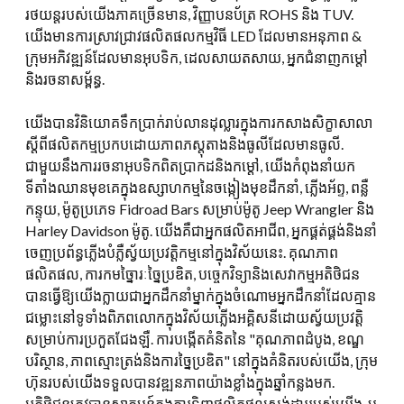
រថយន្តរបស់យើងភាគច្រើនមាន, វិញ្ញាបនប័ត្រ ROHS និង TUV.
យើងមានការស្រាវជ្រាវផលិតផលកម្មវិធី LED ដែលមានអនុភាព &
ក្រុមអភិវឌ្ឍន៍ដែលមានអុបទិក, ដេលសាយតសាយ, អ្នកជំនាញកម្តៅ
និងរចនាសម្ព័ន្ធ.
យើងបានវិនិយោគទឹកប្រាក់រាប់លានដុល្លារក្នុងការកសាងសិក្ខាសាលា
ស្តីពីផលិតកម្មប្រកបដោយភាពភស្តុតាងនិងធូលីដែលមានធូលី.
ជាមួយនឹងការរចនាអុបទិកពិតប្រាកដនិងកម្ដៅ, យើងកំពុងនាំយក
ទីតាំងឈានមុខគេក្នុងឧស្សាហកម្មនៃចង្កៀងមុខដឹកនាំ, ភ្លើងអ័ព្ទ, ពន្លឺ
កន្ទុយ, ម៉ូតូប្រភេទ Fidroad Bars សម្រាប់ម៉ូតូ Jeep Wrangler និង
Harley Davidson ម៉ូតូ. យើងគឺជាអ្នកផលិតអាជីព, អ្នកផ្គត់ផ្គង់និងនាំ
ចេញប្រព័ន្ធភ្លើងបំភ្លឺស្វ័យប្រវត្តិកម្មនៅក្នុងវិស័យនេះ. គុណភាព
ផលិតផល, ការកមច្នៃារៈច្នៃប្រឌិត, បច្ចេកវិទ្យានិងសេវាកម្មអតិថិជន
បានធ្វើឱ្យយើងក្លាយជាអ្នកដឹកនាំម្នាក់ក្នុងចំណោមអ្នកដឹកនាំដែលគ្មាន
ជម្លោះនៅទូទាំងពិភពលោកក្នុងវិស័យភ្លើងអគ្គិសនីដោយស្វ័យប្រវត្តិ
សម្រាប់ការប្រកួតជែងឡឺ. ការបង្កើតគំនិតនៃ "គុណភាពដំបូង, ខណ្ឌ
បរិស្ថាន, ភាពស្មោះត្រង់និងការច្នៃប្រឌិត" នៅក្នុងគំនិតរបស់យើង, ក្រុម
ហ៊ុនរបស់យើងទទួលបានវឌ្ឍនភាពយ៉ាងខ្លាំងក្នុងឆ្នាំកន្លងមក.
អតិថិជនត្រូវបានស្វាគមន៍ក្នុងការទិញផលិតផលស្តង់ដាររបស់យើង, ឬ