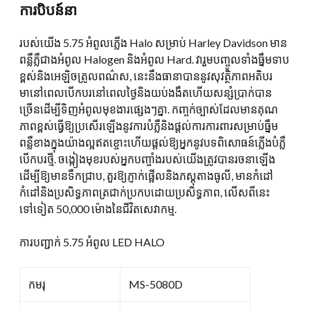
ការបិបន៍នា
កំពុង
ដំណើរ
របស់យើង 5.75 អំពូលភ្លើង Halo សម្រាប់ Harley Davidson មាន
ការ
ពន្លឺភ្លឺជាងអំពូល Halogen និងអំពូល Hard. វារួមបញ្ចូលទាំងធ្នឹមទាប
សម្រាប់
ខ្ពស់និងអេឡិចត្រូលពណ៌ស, នេះនឹងធានាបាននូវសុវត្ថិភាពអតិបរ
ម៉ូតូ
មានៅពេលបើកបរនៅពេលថ្ងៃនិងយប់ងងឹតហើយសន្សំប្រាក់បាន
H4
ច្រើនដើម្បីទិញអំពូលមុខងារផ្សេងៗគ្នា. កញ្ចក់ច្បាស់ដែលមានគុណ
12V
ភាពខ្ពស់ធ្វើឱ្យប្រសើរឡើងនូវការបំភ្លឺនិងផ្តល់ការការពារសម្រាប់ធ្នឹម
5.75
ពន្លឺខាងក្នុងយ៉ាងល្អឥតខ្ចោះហើយផ្តល់ឱ្យអ្នកនូវបទពិសោធន៍ភ្លើងបំភ្លឺ
អ៊ីញ
បើកបរថ្មី. ចង្កៀងមុខរបស់អ្នកបញ្ចាំងរបស់យើងត្រូវបានរចនាឡើង
បរិ
ដើម្បីឱ្យមានទឹកជ្រាប, គួរឱ្យភ្ញាក់ផ្អើលនិងភស្តុតាងធូលី, មានកំដៅ
មាន
កំដៅនិងប្រសិទ្ធភាពត្រជាក់ប្រកបដោយប្រសិទ្ធភាព, លើសពីនេះ
ទៅទៀត 50,000 ម៉ោងនៃជីវិតសេវាកម្ម.
ការបញ្ជាក់ 5.75 អំពូល LED HALO
កមរុ
MS-5080D