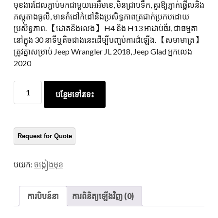
មុខងារដែលភ្ជាប់មកជាមួយអេអឹមខេ, មិនជ្រាបទឹក, គួរឱ្យភ្ញាក់ផ្អើលនិង
ភស្តុតាងធូលី, មានកំដៅកំដៅនិងប្រសិទ្ធភាពត្រជាក់ប្រកបដោយ
ប្រសិទ្ធភាព. 【ដោតនិងលេង】 H4 និង H13 អាដាប់ធ័រ, ជាធម្មតា
នៅក្នុង 30 នាទីឬតិចជាងនេះដើម្បីបញ្ចប់ការដំឡើង. 【សមាមាត្រ】
ត្រូវគ្នាសម្រាប់ Jeep Wrangler JL 2018, Jeep Glad អ្នកលេង
2020
ក្រុម
បន្ថែមទៅរទេះ
ហ៊ុន
អាកាសចរណ៍
Morson
Lome
ដែល
មាន
បយក:
ចង្កៀងមុខ
ពន្លឺ
ភ្លើង
នៅពេល
ការបិបន៍នា
ការពិនិត្យឡើងវិញ (0)
ថ្ងៃ
ដែល