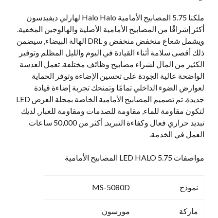
بوصة
ملكنا 5.75 المصابيح الأمامية Halo Halo لهارلي ديفيدسون
المصابيح
أكثر إشراقًا من المصابيح الأمامية الأصلية والهالوجين المخفية.
الأمامية
ويشمل شعاع منخفض منخفض و DRL الهالة البيضاء, سيضمن
كمية
ذلك أقصى سلامة أثناء القيادة في اليوم والليل المظلم وتوفير
الكثير من المال لشراء مصابيح وظائف مختلفة. تعمل العدسة
الواضحة عالية الجودة على تحسين الإضاءة وتوفر الحماية
لعوارض الضوء الداخلي تمامًا وتمنحك تجربة إضاءة قيادة
جديدة. تم تصميم المصابيح الأمامية الخاصة بمجلة العرض LED
لتكون مقاومة للماء, مقاومة للصدمات ومقاومة للغبار, لديك
تبديد حراري فعال وكفاءة التبريد, أكثر من 50,000 ساعات
العمل في الخدمة.
مواصفات 5.75 LED HALO المصابيح الأمامية
نموذج
MS-5080D
ماركة
مورسون