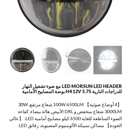
LED MORSUN LED HEADER مع ضوء تشغيل النهار
للدراجات النارية H4 12V 5.75 بوصة المصابيح الأمامية
【4 أوضاع ضوئية】 100W 6500LM شعاع مرتفع, 30W
3000LM شعاع منخفض و DRL الأبيض, هالة بيضاء, كفاءة
الضوء الساطعة للغاية 6500 كيلو مصابيح أمامية LED. 【عالي
الجودة】 مساكن سبيكة الألومنيوم المصبوبة, رقائق LED