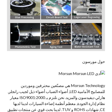
حول مورسون
Morsun Technology هي مصنّعين محترفين وموردين
للمصابيح الأمامية LED, أضواء الضباب أضواء ذيل لجيب رانجلر,
هارلي ديفيدسون والمزيد. نحن نلتزم بـ ISO9001:2000 معيار
نظام إدارة الجودة, معظم أنظمة إضاءة السيارات لدينا لديها
CE, شهادات ROHS و TUV. لدينا بحث قوي عن منتجات تطبيق