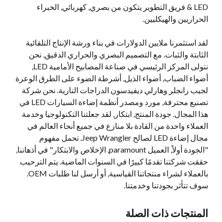
LED & فريق التطوير يتكون من بصري, كهربائي, الخبراء
الحراريين والهيكليين.
لقد استثمرنا ملايين الدولارات في بناء ورشة الإنتاج التلقائية
الثابتة والثبات. مع التصميم البصري والحراري الدقيق, نحن
نتولى المركز الرئيسي في صناعة المصابيح الأمامية LED,
أضواء الضباب, أضواء الذيل, أشرطة الضوء على الطرق الوعرة
لجيب رانجلر وهارلي ديفيدسون الدراجات النارية. نحن شركة
تصنيع محترفة, مورد ومصدر أنظمة إضاءة السيارات LED في
هذا المجال. جودة المنتج, ابتكار, لقد جعلتنا التكنولوجيا وخدمة
العملاء واحدة من القادة بلا منازع في جميع أنحاء العالم في
مجال إضاءة LED لصالح Jeep Wrangler. تحمل مفهوم
"الجودة أولاً, العميل paramount, الإخلاص والابتكار" في أذهاننا,
حققت شركتنا تقدمًا كبيرًا في السنوات الماضية. يتم الترحيب
بالعملاء لشراء منتجاتنا القياسية, أو أرسل لنا طلبات OEM.
سوف تتأثر بجودتنا وخدمتنا.
المنتجات ذات الصلة