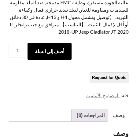
عالية الجودة مستقرة, وظيفة EMC مدمجة, ضد للماء, مقاومة
للصدمات ومقاومة للغبار, لديك تبديد حراري فعال وكفاءة
التبريد. 【توصيل وتشمل محول H4 و H13, عادة في 30 دقائق
أو أقل لإكمال التثبيت. 【التناسب】 متوافق مع جيب رانجلر JL
2018-UP, Jeep Gladiator JT 2020
LED
أضف إلى السلة
MORSUN
LED
HEADER
مع
ضوء
تشغيل
فئة:
المصابيح الأمامية
النهار
للدراجات
النارية
وصف
المراجعات (0)
H4
12V
وصف
5.75