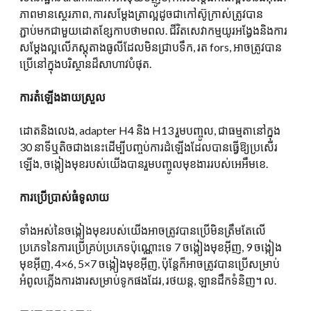
ភាពមានស្ថេរភាព, ការសម្តែងត្រាល្អដូចជាកៅស៊ូក្រាស់ត្រូវបាន
ភ្ជាប់មកជាមួយដោតខ្សែកាបថាមពល. ជីវិតសេវាកម្មយូរអង្វែងនិងការ
សម្តែងល្អលើភស្តុតាងធូលីដែលមិនជ្រាបទឹក, រត fors, អាចត្រូវបាន
ប្រើនៅក្នុងបរិស្ថានដ៏សាហាវបំផុត.
ការតំឡើងងាយស្រួល
ដោតនិងលេង, adapter H4 និង H13 រួមបញ្ចូល, ជាធម្មតានៅក្នុង
30 នាទីឬតិចជាងនេះដើម្បីបញ្ចប់ការដំឡើងដែលបានធ្វើឱ្យប្រសើរ
ឡើង, ចង្កៀងមុខរបស់យើងបានរួមបញ្ចូលមុខងាររបស់អេអឹមខេ.
ការប្រើប្រាស់ធំទូលាយ
ទាំងអស់នៃចង្កៀងមុខរបស់យើងអាចត្រូវបានប្រើមិនត្រឹមតែលើ
ប្រភេទនៃការប្រើគ្រប់ប្រភេទប៉ុណ្ណោះទេ 7 ចង្កៀងមុខអ៊ីញ, 9 ចង្កៀង
មុខអ៊ីញ, 4×6, 5×7 ចង្កៀងមុខអ៊ីញ, ប៉ុន្តែក៏អាចត្រូវបានប្រើសម្រាប់
អំពូលភ្លើងការងារសម្រាប់ទូកផងដែរ, រថយន្ដ, ឡានដឹកទំនិញ។ ល.