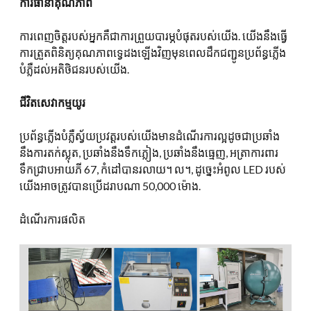
ការធានាគុណភាព
ការពេញចិត្តរបស់អ្នកគឺជាការព្រួយបារម្ភបំផុតរបស់យើង. យើងនឹងធ្វើ
ការត្រួតពិនិត្យគុណភាពទ្វេដងឡើងវិញមុនពេលដឹកជញ្ជូនប្រព័ន្ធភ្លើង
បំភ្លឺដល់អតិថិជនរបស់យើង.
ជីវិតសេវាកម្មយូរ
ប្រព័ន្ធភ្លើងបំភ្លឺស្វ័យប្រវត្តរបស់យើងមានដំណើរការល្អដូចជាប្រឆាំង
នឹងការតក់ស្លុត, ប្រឆាំងនឹងទឹកភ្លៀង, ប្រឆាំងនឹងធ្មេញ, អត្រាការពារ
ទឹកជ្រាបអាយភី 67, កំដៅបានរលាយ។ ល។, ដូច្នេះអំពូល LED របស់
យើងអាចត្រូវបានប្រើដរាបណា 50,000 ម៉ោង.
ដំណើរការផលិត