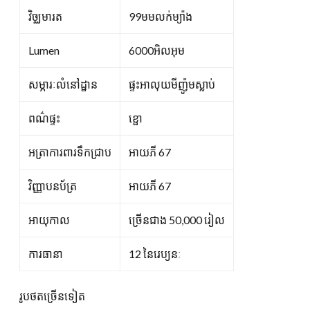
វិច្ឈមារត
99មមលក់ម្យ៉ាង
Lumen
6000អិលអុម
សម្ភារៈលំនៅដ្ឋាន
ផ្ទះអាលុយមីញ៉ូមស្លាប់
ពណ៌ផ្ទះ
ខ្ផោ
អត្រាការពារទឹកជ្រាប
អាយភី 67
វិញ្ញាបនប័ត្រ
អាយភី 67
អាយុកាល
ច្រើនជាង 50,000 រៀល
ការធានា
12 នៃរេប្យនៈ
រូបថតច្រើនទៀត