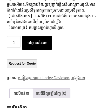
មួយអេអឹមខេ, មិនជ្រាបទឹក, គួរឱ្យភ្ញាក់ផ្អើលនិងភស្តុតាងធូលី, មាន
កំដៅកំដៅនិងប្រសិទ្ធភាពត្រជាក់ប្រកបដោយប្រសិទ្ធភាព.
【ដោតនិងលេង】 H4 និង H13 អាដាប់ធ័រ, ជាធម្មតានៅក្នុង 15
នាទីឬតិចជាងនេះដើម្បីបញ្ចប់ការដំឡើង.
【សមាមាត្រ】ឆបគ្នាសម្រាប់ហ្វាលីហ្វាល
ម័រសុន
បន្ថែមទៅរទេះ
45
អ៊ីញ
ពន្លឺ
ភ្លើង
អ័ព្ទ
ក្រ
ប្រភេទ:
ចង្កៀងមុខក្បាល Harley Davidson
,
ចង្កៀងមុខ
វ៉ាត់
ខ្មៅ
ក្រ
ការបិបន៍នា
ការពិនិត្យឡើងវិញ (0)
វ៉ាត់
ខ្មៅ
ការបិបន៍នា