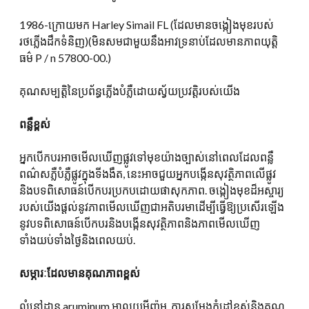
1986-ក្រោយមក Harley Simail FL (ដែលមានចង្កៀងមុខរបស់
រថភ្លើងដឹកទំនិញ)(មិនសមជាមួយនឹងអាវទ្រនាប់ដែលមានភាពយុត្តិ
ធម៌ P / n 57800-00.)
គុណសម្បត្តិនៃប្រព័ន្ធភ្លើងបំភ្លឺដោយស្វ័យប្រវត្តិរបស់យើង
ពន្លឺខ្ពស់
អ្នកបើកបរអាចមើលឃើញផ្លូវទៅមុខយ៉ាងច្បាស់នៅពេលដែលពន្លឺ
ពណ៌សភ្លឺបំភ្លឺផ្លូវក្នុងទីងងឹត, នេះអាចជួយអ្នកបង្កើនសុវត្ថិភាពលើផ្លូវ
និងបទពិសោធន៍បើកបរប្រកបដោយផាសុកភាព. ចង្កៀងមុខដ៏អស្ចារ្យ
របស់យើងផ្តល់នូវភាពមើលឃើញជាអតិបរមាដើម្បីធ្វើឱ្យប្រសើរឡើង
នូវបទពិសោធន៍បើកបរនិងបង្កើនសុវត្ថិភាពនិងភាពមើលឃើញ
ទាំងយប់ទាំងថ្ងៃនិងពេលយប់.
សម្ភារៈដែលមានគុណភាពខ្ពស់
លំនៅដ្ឋាន aruminum អាលុយមីញ៉ូម, ការសម្តែងកំដៅខ្ពស់និងគុណ