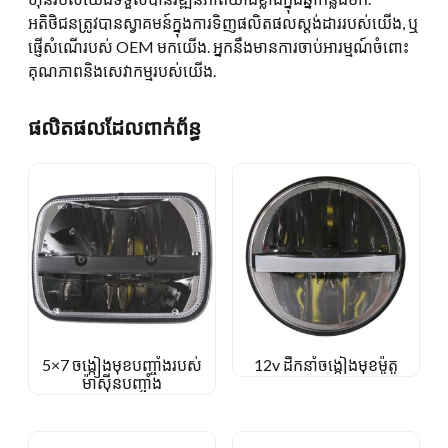
អតិថិជនត្រូវបានស្វាគមន៍ក្នុងការទិញផលិតផលស្តង់ដាររបស់យើង, ឬ
ផ្ញើសំណើរបស់ OEM មកយើង. អ្នកនឹងមានការចាប់អារម្មណ៍ចំពោះ
គុណភាពនិងសេវាកម្មរបស់យើង.
ផលិតផលដែលពាក់ព័ន្ធ
5×7 ចង្កៀងមុខបញ្ចាំងរបស់
12v ដឹកនាំចង្កៀងមុខម៉ូតូ
ម៉ាស៊ីនបញ្ចាំង