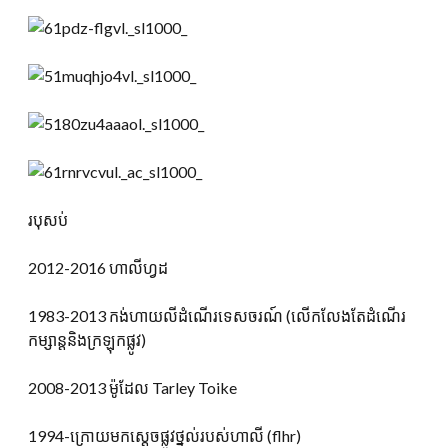
របុសប់
2012-2016 ហាលីហ្វដ
1983-2013 កង់ហាយលីដំណើរទេសចរណ៍ (លើកលែងតែដំណើរ
កម្សាន្តនិងក្រឡុកផ្លូវ)
2008-2013 ម៉ូដែល Tarley Toike
1994-ក្រោយមកស្តេចផ្លូវថ្នល់របស់ហាលី (flhr)