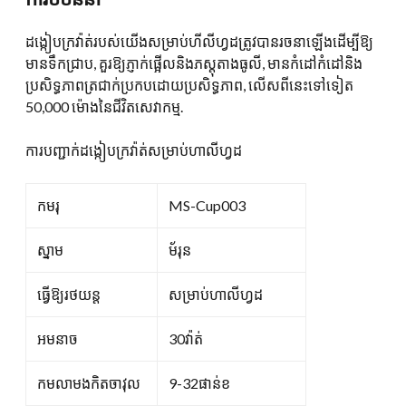
សម្រាប់
ផ្លូវ
ដង្កៀបក្រវ៉ាត់របស់យើងសម្រាប់ហីលីហ្វដត្រូវបានរចនាឡើងដើម្បីឱ្យ
ហាលី
មានទឹកជ្រាប, គួរឱ្យភ្ញាក់ផ្អើលនិងភស្តុតាងធូលី, មានកំដៅកំដៅនិង
បរិ
ប្រសិទ្ធភាពត្រជាក់ប្រកបដោយប្រសិទ្ធភាព, លើសពីនេះទៅទៀត
មាន
50,000 ម៉ោងនៃជីវិតសេវាកម្ម.
ការបញ្ជាក់ដង្កៀបក្រវ៉ាត់សម្រាប់ហាលីហ្វដ
កមរុ
MS-Cup003
ស្នាម
ម័រុន
ធ្វើឱ្យរថយន្ត
សម្រាប់ហាលីហ្វដ
អមនាច
30វ៉ាត់
កមលាមងកិតចាវុល
9-32ផាន់ខ