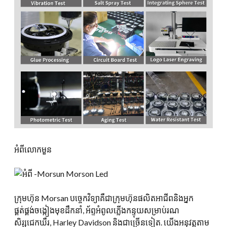
អំពីលោកមួន
ក្រុមហ៊ុន Morsan បច្ចេកវិទ្យាគឺជាក្រុមហ៊ុនផលិតអាជីពនិងអ្នក
ផ្គត់ផ្គង់ចង្កៀងមុខដឹកនាំ, អ័ព្ទអំពូលភ្លើងកន្ទុយសម្រាប់រណ
សិរ្សជេកឃឺរ, Harley Davidson និងជាច្រើនទៀត. យើងអនុវត្តតាម