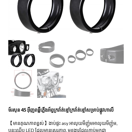
ម័រសុន 45 អ៊ីញពន្លឺភ្លើងអ័ព្ទក្រវ៉ាត់ខ្មៅក្រវ៉ាត់ខ្មៅសម្រាប់ផ្លូវហាលី
【មានគុណភាពខ្ពស់】ងាប់ផ្ទះ asy អាលុយមីញ៉ូមអាលុយមីញ៉ូម,
បន្ទះឈីប LED ដែលមានស្ថេរភាព, មុខងារដែលភ្ជាប់មកជា