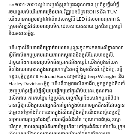
iso9001:2000 ស្តង់ដារប្រព័ន្ធគ្រប់គ្រងគុណភាព, ប្រព័ន្ធភ្លើងបំភ្លឺ
រថយន្តរបស់យើងភាគច្រើនមាន, វិញ្ញាបនប័ត្រ ROHS និង TUV.
យើងមានការស្រាវជ្រាវផលិតផលកម្មវិធី LED ដែលមានអនុភាព &
ក្រុមអភិវឌ្ឍន៍ដែលមានអុបទិក, ដេលសាយតសាយ, អ្នកជំនាញកម្តៅ
និងរចនាសម្ព័ន្ធ.
យើងបានវិនិយោគទឹកប្រាក់រាប់លានដុល្លារក្នុងការកសាងសិក្ខាសាលា
ស្តីពីផលិតកម្មប្រកបដោយភាពភស្តុតាងនិងធូលីដែលមានធូលី.
ជាមួយនឹងការរចនាអុបទិកពិតប្រាកដនិងកម្ដៅ, យើងកំពុងនាំយក
ទីតាំងឈានមុខគេក្នុងឧស្សាហកម្មនៃចង្កៀងមុខដឹកនាំ, ភ្លើងអ័ព្ទ, ពន្លឺ
កន្ទុយ, ម៉ូតូប្រភេទ Fidroad Bars សម្រាប់ម៉ូតូ Jeep Wrangler និង
Harley Davidson ម៉ូតូ. យើងគឺជាអ្នកផលិតអាជីព, អ្នកផ្គត់ផ្គង់និងនាំ
ចេញប្រព័ន្ធភ្លើងបំភ្លឺស្វ័យប្រវត្តិកម្មនៅក្នុងវិស័យនេះ. គុណភាព
ផលិតផល, ការកមច្នៃារៈច្នៃប្រឌិត, បច្ចេកវិទ្យានិងសេវាកម្មអតិថិជន
បានធ្វើឱ្យយើងក្លាយជាអ្នកដឹកនាំម្នាក់ក្នុងចំណោមអ្នកដឹកនាំដែលគ្មាន
ជម្លោះនៅទូទាំងពិភពលោកក្នុងវិស័យភ្លើងអគ្គិសនីដោយស្វ័យប្រវត្តិ
សម្រាប់ការប្រកួតជែងឡឺ. ការបង្កើតគំនិតនៃ "គុណភាពដំបូង, ខណ្ឌ
បរិស្ថាន, ភាពស្មោះត្រង់និងការច្នៃប្រឌិត" នៅក្នុងគំនិតរបស់យើង, ក្រុម
ហ៊ុនរបស់យើងទទួលបានវឌ្ឍនភាពយ៉ាងខ្លាំងក្នុងឆ្នាំកន្លងមក.