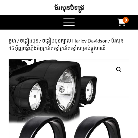
ម័រសុនបិទផ្លូវ
0
ម៉ឺនុយបើក
ផ្ទហ
/
ចង្កៀងមុខ
/
ចង្កៀងមុខក្បាល Harley Davidson
/ ម័រសុន
45 អ៊ីញពន្លឺភ្លើងអ័ព្ទក្រវ៉ាត់ខ្មៅក្រវ៉ាត់ខ្មៅសម្រាប់ផ្លូវហាលី