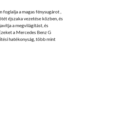
 foglalja a magas fénysugárot ,
sötét éjszaka vezetése közben, és
vítja a megvilágítást, és
k. Ezeket a Mercedes Benz G
űtési hatékonyság, több mint