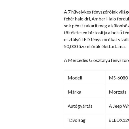
A 7 hüvelykes fényszóróink világ
fehér halo drl, Amber Halo fordul
sok pénzt takarít meg a különböző
tökéletesen biztosítja a belső f
osztályú LED fényszórókat vízáll
50,000 üzemi órák élettartama.
A Mercedes G osztályú fényszó
Modell
MS-6080
Márka
Morzsás
Autógyártás
A Jeep Wr
Távolság
6LEDX12