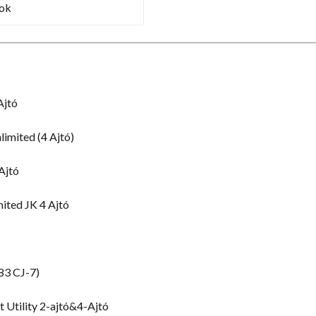
ok
Ajtó
imited (4 Ajtó)
Ajtó
ited JK 4 Ajtó
83 CJ-7)
 Utility 2-ajtó&4-Ajtó