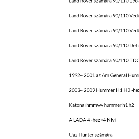
Land Rover számára 90/110 198
Land Rover számára 90/110 Véd
Land Rover számára 90/110 Véd
Land Rover számára 90/110 Def
Land Rover számára 90/110 TD
1992~ 2001 az Am General Hum
2003~ 2009 Hummer H1 H2 -hez 
Katonai hmmwv hummer h1 h2
A LADA 4 -hez×4 Nivi
Uaz Hunter számára