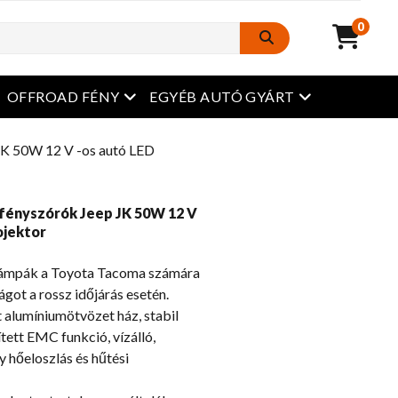
0
Nyissa meg a menüt
Nyissa meg a 
OFFROAD FÉNY
EGYÉB AUTÓ GYÁRT
JK 50W 12 V -os autó LED
fényszórók Jeep JK 50W 12 V
ojektor
mpák a Toyota Tacoma számára
got a rossz időjárás esetén.
alumíniumötvözet ház, stabil
tett EMC funkció, vízálló,
y hőeloszlás és hűtési