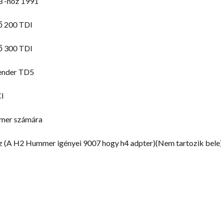
3 -hoz 1991
ő 200 TDI
ő 300 TDI
ender TD5
CI
mer számára
(A H2 Hummer igényei 9007 hogy h4 adpter)(Nem tartozik bele