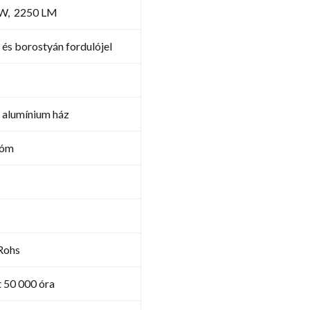
W, 2250 LM
 és borostyán fordulójel
 alumínium ház
róm
 Rohs
 50 000 óra