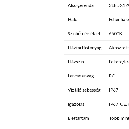
Alsó gerenda
3LEDX12
Halo
Fehér halo
Színhőmérséklet
6500K -
Háztartási anyag
Akasztott
Házszín
Fekete/k
Lencse anyag
PC
Vízálló sebesség
IP67
Igazolás
IP67, CE,
Élettartam
Több mint