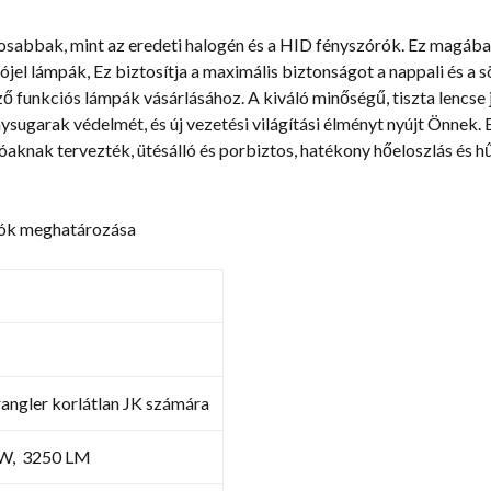
projektor
mennyiség
osabbak, mint az eredeti halogén és a HID fényszórók. Ez magában
ójel lámpák, Ez biztosítja a maximális biztonságot a nappali és a 
 funkciós lámpák vásárlásához. A kiváló minőségű, tiszta lencse ja
énysugarak védelmét, és új vezetési világítási élményt nyújt Önne
óaknak tervezték, ütésálló és porbiztos, hatékony hőeloszlás és h
rók meghatározása
angler korlátlan JK számára
W, 3250 LM