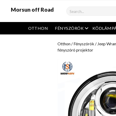
Morsun off Road
Keresés
Nyissa meg a m
OTTHON
FÉNYSZÓRÓK
KÖDLÁMP
Otthon
/
Fényszórók
/
Jeep Wran
fényszóró projektor