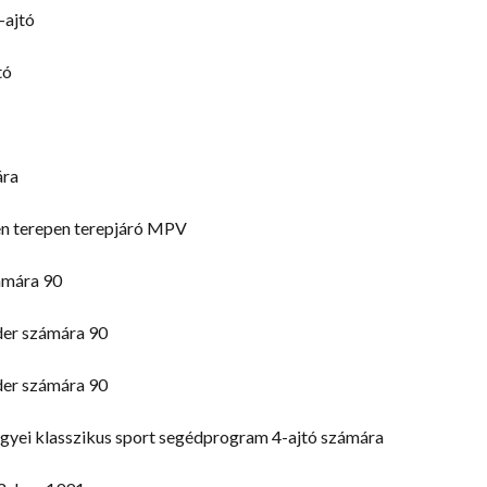
-ajtó
tó
ára
n terepen terepjáró MPV
ámára 90
der számára 90
der számára 90
yei klasszikus sport segédprogram 4-ajtó számára