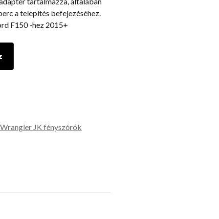
dapter tartalmazza, általában
erc a telepítés befejezéséhez.
ord F150 -hez 2015+
z
 Wrangler JK fényszórók