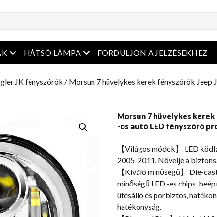
enüt
Nyissa meg a menüt
Nyissa meg a menüt
ÁK
HÁTSÓ LÁMPA
FORDULJON A JELZÉSEKHEZ
gler JK fényszórók
/ Morsun 7 hüvelykes kerek fényszórók Jeep 
Morsun 7 hüvelykes kerek 
-os autó LED fényszóró pr
【Világos módok】 LED ködlá
2005-2011, Növelje a biztonsá
【Kiváló minőségű】 Die-cast 
minőségű LED -es chips, beépí
ütésálló és porbiztos, hatékon
hatékonyság.