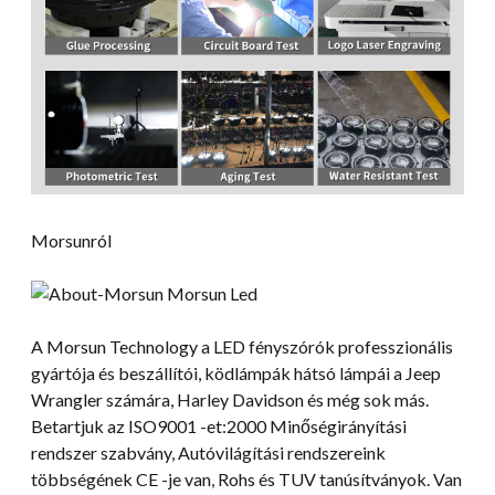
Morsunról
A Morsun Technology a LED fényszórók professzionális
gyártója és beszállítói, ködlámpák hátsó lámpái a Jeep
Wrangler számára, Harley Davidson és még sok más.
Betartjuk az ISO9001 -et:2000 Minőségirányítási
rendszer szabvány, Autóvilágítási rendszereink
többségének CE -je van, Rohs és TUV tanúsítványok. Van