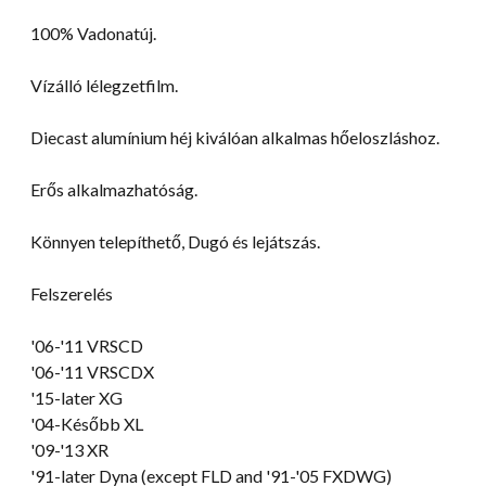
100% Vadonatúj.
Vízálló lélegzetfilm.
Diecast alumínium héj kiválóan alkalmas hőeloszláshoz.
Erős alkalmazhatóság.
Könnyen telepíthető, Dugó és lejátszás.
Felszerelés
'06-
'11 VRSCD
'06-
'11 VRSCDX
'15-later XG
'04-Később XL
'09-
'13 XR
'91-later Dyna
(
except FLD and '91-
'05 FXDWG)