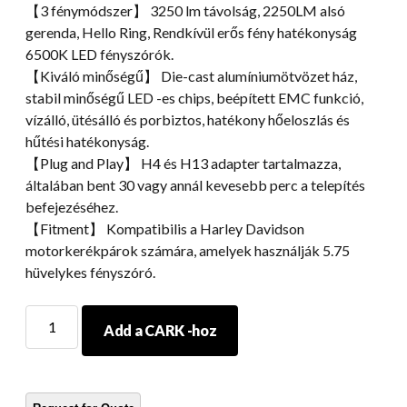
【3 fénymódszer】 3250 lm távolság, 2250LM alsó
gerenda, Hello Ring, Rendkívül erős fény hatékonyság
6500K LED fényszórók.
【Kiváló minőségű】 Die-cast alumíniumötvözet ház,
stabil minőségű LED -es chips, beépített EMC funkció,
vízálló, ütésálló és porbiztos, hatékony hőeloszlás és
hűtési hatékonyság.
【Plug and Play】 H4 és H13 adapter tartalmazza,
általában bent 30 vagy annál kevesebb perc a telepítés
befejezéséhez.
【Fitment】 Kompatibilis a Harley Davidson
motorkerékpárok számára, amelyek használják 5.75
hüvelykes fényszóró.
5.75
Add a CARK -hoz
LED
HALO
fényszórók
a