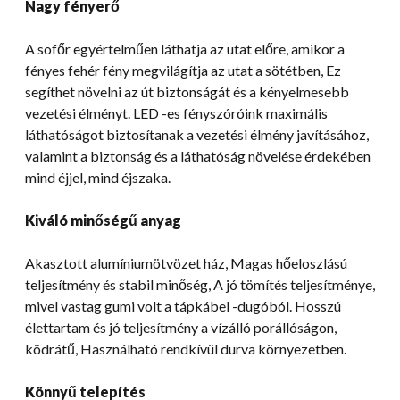
Nagy fényerő
A sofőr egyértelműen láthatja az utat előre, amikor a
fényes fehér fény megvilágítja az utat a sötétben, Ez
segíthet növelni az út biztonságát és a kényelmesebb
vezetési élményt. LED -es fényszóróink maximális
láthatóságot biztosítanak a vezetési élmény javításához,
valamint a biztonság és a láthatóság növelése érdekében
mind éjjel, mind éjszaka.
Kiváló minőségű anyag
Akasztott alumíniumötvözet ház, Magas hőeloszlású
teljesítmény és stabil minőség, A jó tömítés teljesítménye,
mivel vastag gumi volt a tápkábel -dugóból. Hosszú
élettartam és jó teljesítmény a vízálló porállóságon,
ködrátű, Használható rendkívül durva környezetben.
Könnyű telepítés