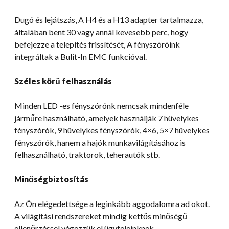
Dugó és lejátszás, A H4 és a H13 adapter tartalmazza,
általában bent 30 vagy annál kevesebb perc, hogy
befejezze a telepítés frissítését, A fényszóróink
integráltak a Bulit-In EMC funkcióval.
Széles körű felhasználás
Minden LED -es fényszórónk nemcsak mindenféle
járműre használható, amelyek használják 7 hüvelykes
fényszórók, 9 hüvelykes fényszórók, 4×6, 5×7 hüvelykes
fényszórók, hanem a hajók munkavilágításához is
felhasználható, traktorok, teherautók stb.
Minőségbiztosítás
Az Ön elégedettsége a leginkább aggodalomra ad okot.
A világítási rendszereket mindig kettős minőségű
ellenőrzéssel végezzük el ügyfeleinknek.