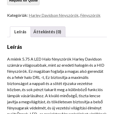
Harley
Davidson
Kategóriák:
Harley Davidson fényszórók
,
Fényszórók
motorkerékpár
VRSCDX
DYNA
Leírás
Áttekintés (0)
FLSTSC
-
Leírás
hez
mennyiség
A miénk 5.75 A LED Halo fényszórók Harley Davidson
számára világosabbak, mint az eredeti halogén és a HID
fényszórók. Ez magában foglalja a magas alsó gerendát
és a fehér halo DRL -t, Ez biztosítja a maximális
biztonságot a nappali és a sötét éjszaka vezetése
közben, és sok pénzt takarít meg a különböző funkciós
lámpák vásárlásához. A kiváló minőségű, tiszta lencse
javítja a megvilágítást, és tökéletesen biztosítja a belső
fénysugarak védelmét, és új vezetési világítási élményt
nyújt Önnek. LED -es projektor fényszóróinkat vízállónak