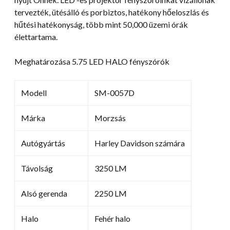
tervezték, ütésálló és porbiztos, hatékony hőeloszlás és
hűtési hatékonyság, több mint 50,000 üzemi órák
élettartama.
Meghatározása 5.75 LED HALO fényszórók
Modell
SM-0057D
Márka
Morzsás
Autógyártás
Harley Davidson számára
Távolság
3250 LM
Alsó gerenda
2250 LM
Halo
Fehér halo