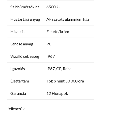
Színhőmérséklet
6500K -
Háztartási anyag
Akasztott alumínium ház
Házszín
Fekete/króm
Lencse anyag
PC
Vízálló sebesség
IP67
Igazolás
IP67, CE, Rohs
Élettartam
Több mint 50 000 óra
Garancia
12 Hónapok
Jellemzők