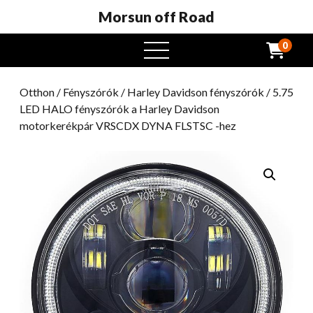
Morsun off Road
0
Nyissa
meg
a
Otthon
/
Fényszórók
/
Harley Davidson fényszórók
/ 5.75
menüt
LED HALO fényszórók a Harley Davidson
motorkerékpár VRSCDX DYNA FLSTSC -hez