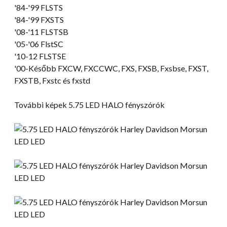
'84-'99 FLSTS
'84-'99 FXSTS
'08-
'11 FLSTSB
'05-'06 FlstSC
'10-12 FLSTSE
'00-Később FXCW, FXCCWC, FXS, FXSB, Fxsbse, FXST,
FXSTB, Fxstc és fxstd
További képek 5.75 LED HALO fényszórók