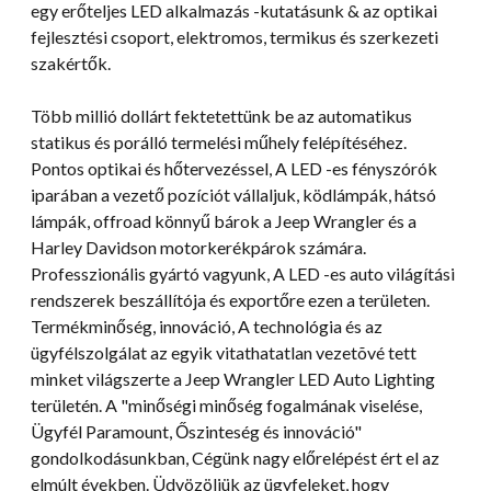
egy erőteljes LED alkalmazás -kutatásunk & az optikai
fejlesztési csoport, elektromos, termikus és szerkezeti
szakértők.
Több millió dollárt fektetettünk be az automatikus
statikus és porálló termelési műhely felépítéséhez.
Pontos optikai és hőtervezéssel, A LED -es fényszórók
iparában a vezető pozíciót vállaljuk, ködlámpák, hátsó
lámpák, offroad könnyű bárok a Jeep Wrangler és a
Harley Davidson motorkerékpárok számára.
Professzionális gyártó vagyunk, A LED -es auto világítási
rendszerek beszállítója és exportőre ezen a területen.
Termékminőség, innováció, A technológia és az
ügyfélszolgálat az egyik vitathatatlan vezetõvé tett
minket világszerte a Jeep Wrangler LED Auto Lighting
területén. A "minőségi minőség fogalmának viselése,
Ügyfél Paramount, Őszinteség és innováció"
gondolkodásunkban, Cégünk nagy előrelépést ért el az
elmúlt években. Üdvözöljük az ügyfeleket, hogy