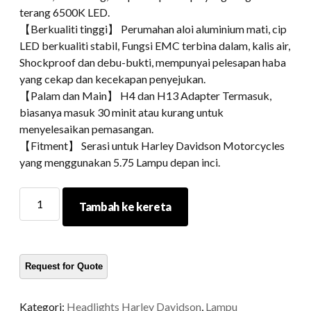
terang 6500K LED.
【Berkualiti tinggi】 Perumahan aloi aluminium mati, cip
LED berkualiti stabil, Fungsi EMC terbina dalam, kalis air,
Shockproof dan debu-bukti, mempunyai pelesapan haba
yang cekap dan kecekapan penyejukan.
【Palam dan Main】 H4 dan H13 Adapter Termasuk,
biasanya masuk 30 minit atau kurang untuk
menyelesaikan pemasangan.
【Fitment】 Serasi untuk Harley Davidson Motorcycles
yang menggunakan 5.75 Lampu depan inci.
5.75
Tambah ke kereta
LED
HALO
LEAD
SORTOR
UN
kuantiti
Kategori:
Headlights Harley Davidson
,
Lampu