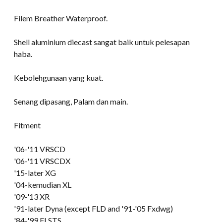
Filem Breather Waterproof.
Shell aluminium diecast sangat baik untuk pelesapan
haba.
Kebolehgunaan yang kuat.
Senang dipasang, Palam dan main.
Fitment
'06-
'11 VRSCD
'06-
'11 VRSCDX
'15-later XG
'04-kemudian XL
'09-
'13 XR
'91-later Dyna
(
except FLD and '91-
'05 Fxdwg)
'84-'99 FLSTS