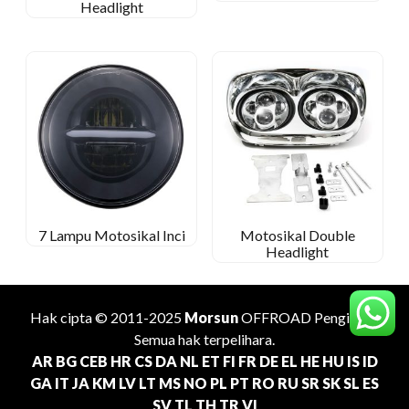
Headlight
7 Lampu Motosikal Inci
Motosikal Double
Headlight
Hak cipta © 2011-2025
Morsun
OFFROAD
Pengilang
.
Semua hak terpelihara.
AR
BG
CEB
HR
CS
DA
NL
ET
FI
FR
DE
EL
HE
HU
IS
ID
GA
IT
JA
KM
LV
LT
MS
NO
PL
PT
RO
RU
SR
SK
SL
ES
SV
TL
TH
TR
VI