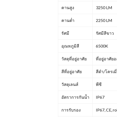
คานสูง
3250 LM
คานต่ำ
2250 LM
รัศมี
รัศมีสีขาว
อุณหภูมิสี
6500K
วัสดุที่อยู่อาศัย
ที่อยู่อาศั
สีที่อยู่อาศัย
สีดำ/โครเมี
วัสดุเลนส์
พีซี
อัตราการกันน้ำ
IP67
การรับรอง
IP67, CE, r