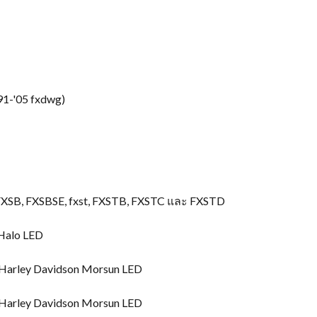
91-
'05 fxdwg)
FXSB, FXSBSE, fxst, FXSTB, FXSTC และ FXSTD
 Halo LED