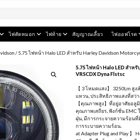
เปิดเมนู
เปิดเมนู
เปิดเมนู
ไฟตัดหมอก
ไฟท้าย
สัญญาณเลี้ยว
ไฟออฟโรด
avidson
/ 5.75 ไฟหน้า Halo LED สำหรับ Harley Davidson Motorcy
5.75 ไฟหน้า Halo LED สำหร
VRSCDX Dyna Flstsc
【 3 โหมดแสง】 3250Lm สูงลำ
แหวน, ประสิทธิภาพแสงที่สว่
【คุณภาพสูง】ที่อยู่อาศัยอลูม
คุณภาพเสถียร, ฟังก์ชั่น EMC 
ฝุ่น, มีการกระจายความร้อนท
การระบายความร้อน.
at Adapter Plug and Play 】 H