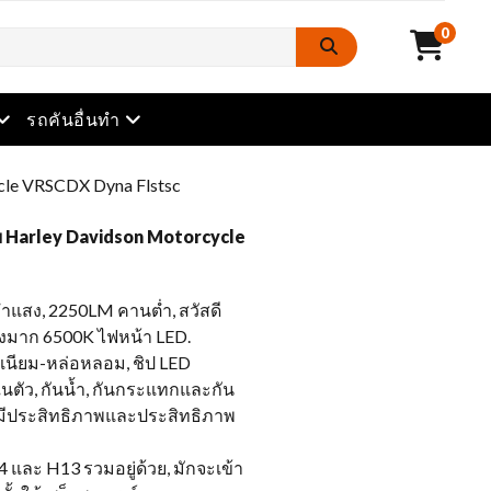
0
เปิดเมนู
เปิดเมนู
รถคันอื่นทำ
cle VRSCDX Dyna Flstsc
ับ Harley Davidson Motorcycle
แสง, 2250LM คานต่ำ, สวัสดี
างมาก 6500K ไฟหน้า LED.
ิเนียม-หล่อหลอม, ชิป LED
ในตัว, กันน้ำ, กันกระแทกและกัน
ี่มีประสิทธิภาพและประสิทธิภาพ
4 และ H13 รวมอยู่ด้วย, มักจะเข้า