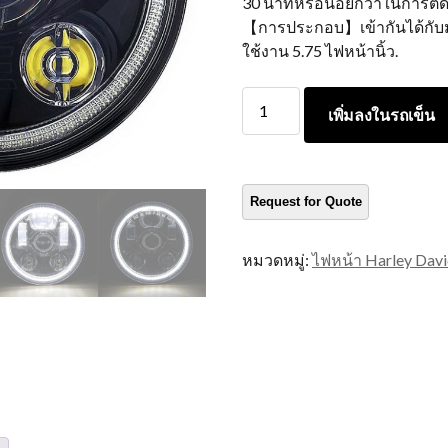
30 นาทีหรือน้อยกว่าในการติดต
【การประกอบ】เข้ากันได้กับมอเ
ใช้งาน 5.75 ไฟหน้านิ้ว.
5.75
เพิ่มลงในรถเข็น
ไฟ
หน้า
Halo
LED
สำหรับ
Harley
หมวดหมู่:
ไฟหน้า Harley Dav
Davidson
Motorcycle
VRSCDX
Dyna
Flstsc
ปริมาณ