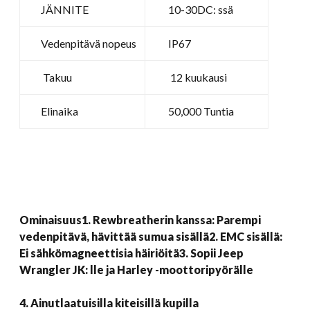
JÄNNITE
10-30DC: ssä
Vedenpitävä nopeus
IP67
Takuu
12 kuukausi
Elinaika
50,000 Tuntia
Ominaisuus
1. Rewbreatherin kanssa: Parempi
vedenpitävä, hävittää sumua sisällä
2. EMC sisällä:
Ei sähkömagneettisia häiriöitä
3. Sopii Jeep
Wrangler JK: lle ja Harley -moottoripyörälle
4. Ainutlaatuisilla kiteisillä kupilla