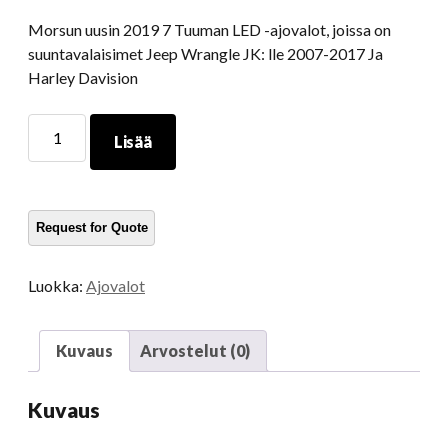
Morsun uusin 2019 7 Tuuman LED -ajovalot, joissa on
suuntavalaisimet Jeep Wrangle JK: lle 2007-2017 Ja
Harley Davision
7
Lisää
Tuuman
LED
-
pyöreä
ajovalot
LED
Luokka:
Ajovalot
12v
pyöreä
7
Kuvaus
Arvostelut (0)
Tuuman
ajovalot
Kuvaus
Harley
moottoripyörälle