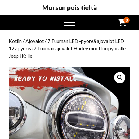
Morsun pois tieltä
0
avaa
valikko
Kotiin
/
Ajovalot
/ 7 Tuuman LED -pyöreä ajovalot LED
12v pyöreä 7 Tuuman ajovalot Harley moottoripyörälle
Jeep JK: lle