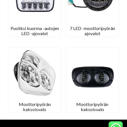
Puoliksi kuorma -autojen
7 LED -moottoripyörän
LED -ajovalot
ajovalot
Moottoripyörän
Moottoripyörän
kaksoisvalo
kaksoisvalo