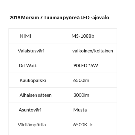
Jeep
JK:
2019
Morsun 7 Tuuman pyöreä LED -ajovalo
lle
määrä
NIMI
MS-1088b
Valaistusväri
valkoinen/keltainen
Drl Watt
90LED *6W
Kaukopalkki
6500lm
Alhaisen säteen
3000lm
Asuntoväri
Musta
Värilämpötila
6500K -k -