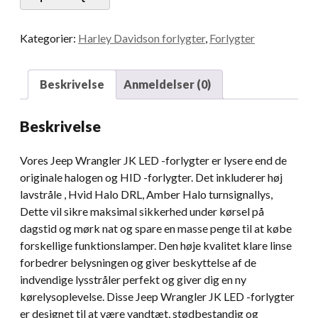
forlygter
projektor
Kategorier:
Harley Davidson forlygter
,
Forlygter
med
hvid
DRL
Beskrivelse
Anmeldelser (0)
til
2007-
Beskrivelse
2017
Jeep
Vores Jeep Wrangler JK LED -forlygter er lysere end de
Wrangler
originale halogen og HID -forlygter. Det inkluderer høj
JK
lavstråle , Hvid Halo DRL, Amber Halo turnsignallys,
Dot
Dette vil sikre maksimal sikkerhed under kørsel på
Emark
dagstid og mørk nat og spare en masse penge til at købe
godkendt
forskellige funktionslamper. Den høje kvalitet klare linse
mængde
forbedrer belysningen og giver beskyttelse af de
indvendige lysstråler perfekt og giver dig en ny
kørelysoplevelse. Disse Jeep Wrangler JK LED -forlygter
er designet til at være vandtæt, stødbestandig og