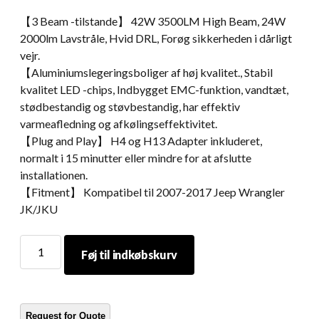
【3 Beam -tilstande】 42W 3500LM High Beam, 24W
2000lm Lavstråle, Hvid DRL, Forøg sikkerheden i dårligt
vejr.
【Aluminiumslegeringsboliger af høj kvalitet., Stabil
kvalitet LED -chips, Indbygget EMC-funktion, vandtæt,
stødbestandig og støvbestandig, har effektiv
varmeafledning og afkølingseffektivitet.
【Plug and Play】 H4 og H13 Adapter inkluderet,
normalt i 15 minutter eller mindre for at afslutte
installationen.
【Fitment】 Kompatibel til 2007-2017 Jeep Wrangler
JK/JKU
Morsun
Føj til indkøbskurv
-
motorcykler
LED
-