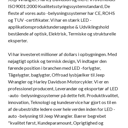
ISO9001:2000 Kvalitetsstyringssystemstandard, De
fleste af vores auto -belysningssystemer har CE, ROHS
og TUV -certifikater. Vi har en stærk LED -
applikationsproduktundersøgelse & Udviklingshold
bestående af optisk, Elektrisk, Termiske og strukturelle
eksperter.
Vi har investeret millioner af dollars i opbygningen. Med
nøjagtigt optisk og termisk design, Vi indtager den
førende position i branchen med LED -forlygter,
Tågelygter, baglygter, Offroad lysbjælker til Jeep
Wrangler og Harley Davidson Motorcykler. Vi er en
professionel producent, Leverandør og eksportør af LED
-auto -belysningssystemer på dette felt. Produktkvalitet,
innovation, Teknologi og kundeservice har gjort os til en
af ​​de ubestridte ledere over hele verden inden for LED -
auto -belysning til Jeep Wrangler. Bærer begrebet
"kvalitet først, Kundeparamount, Oprigtighed og