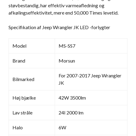
støvbestandig, har effektiv varmeafledning og
afkølingseffektivitet, mere end 50,000 Times levetid.
Specifikation af Jeep Wrangler JK LED -forlygter
Model
MS-SS7
Brand
Morsun
For 2007-2017 Jeep Wrangler
Bilmarked
JK
Høj bjælke
42W 3500lm
Lav stråle
24I 2000 lm
Halo
6W