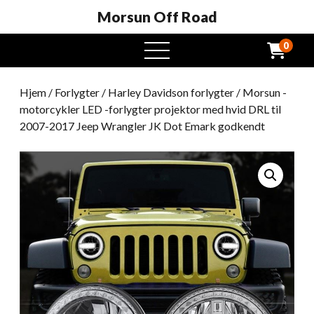
Morsun Off Road
0
Åben
menu
Hjem
/
Forlygter
/
Harley Davidson forlygter
/ Morsun -
motorcykler LED -forlygter projektor med hvid DRL til
2007-2017 Jeep Wrangler JK Dot Emark godkendt