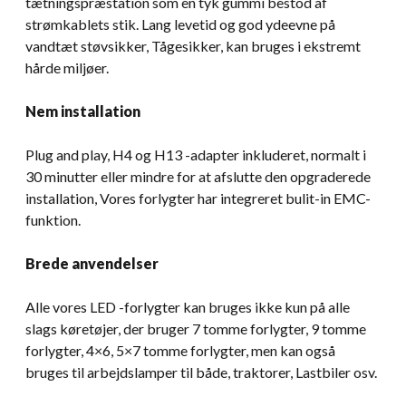
tætningspræstation som en tyk gummi bestod af
strømkablets stik. Lang levetid og god ydeevne på
vandtæt støvsikker, Tågesikker, kan bruges i ekstremt
hårde miljøer.
Nem installation
Plug and play, H4 og H13 -adapter inkluderet, normalt i
30 minutter eller mindre for at afslutte den opgraderede
installation, Vores forlygter har integreret bulit-in EMC-
funktion.
Brede anvendelser
Alle vores LED -forlygter kan bruges ikke kun på alle
slags køretøjer, der bruger 7 tomme forlygter, 9 tomme
forlygter, 4×6, 5×7 tomme forlygter, men kan også
bruges til arbejdslamper til både, traktorer, Lastbiler osv.