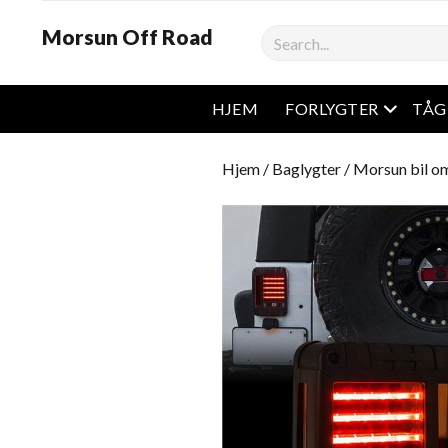
Morsun Off Road
Søge
Åben m
HJEM
FORLYGTER
TÅG
Hjem
/
Baglygter
/ Morsun bil o