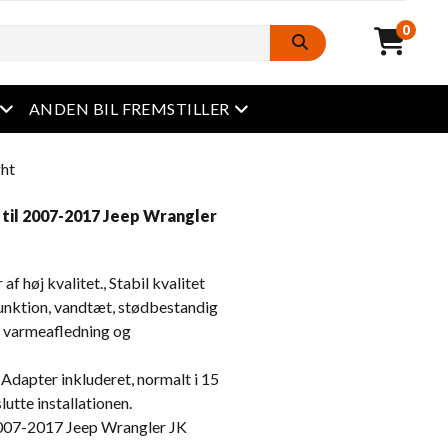
0
Åben menu
Åben menu
ANDEN BIL FREMSTILLER
ght
til 2007-2017 Jeep Wrangler
 høj kvalitet., Stabil kvalitet
nktion, vandtæt, stødbestandig
v varmeafledning og
apter inkluderet, normalt i 15
lutte installationen.
007-2017 Jeep Wrangler JK