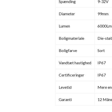
Spænding
9-32V
Diameter
99mm
Lumen
6000Lm
Boligmateriale
Die-stø
Boligfarve
Sort
Vandtæt hastighed
IP67
Certificeringer
IP67
Levetid
Mere en
Garanti
12 Mån