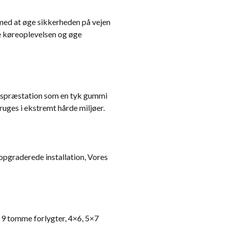
g med at øge sikkerheden på vejen
e køreoplevelsen og øge
ngspræstation som en tyk gummi
uges i ekstremt hårde miljøer.
 opgraderede installation, Vores
, 9 tomme forlygter, 4×6, 5×7