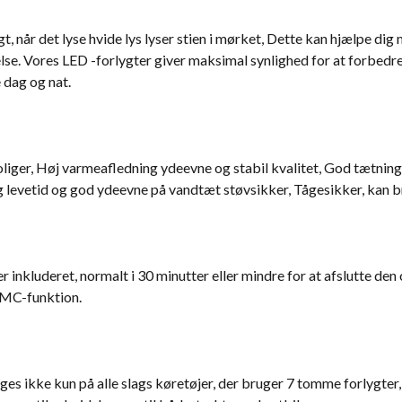
t, når det lyse hvide lys lyser stien i mørket, Dette kan hjælpe di
se. Vores LED -forlygter giver maksimal synlighed for at forbedr
 dag og nat.
liger, Høj varmeafledning ydeevne og stabil kvalitet, God tætni
g levetid og god ydeevne på vandtæt støvsikker, Tågesikker, kan br
 inkluderet, normalt i 30 minutter eller mindre for at afslutte den
 EMC-funktion.
ges ikke kun på alle slags køretøjer, der bruger 7 tomme forlygter