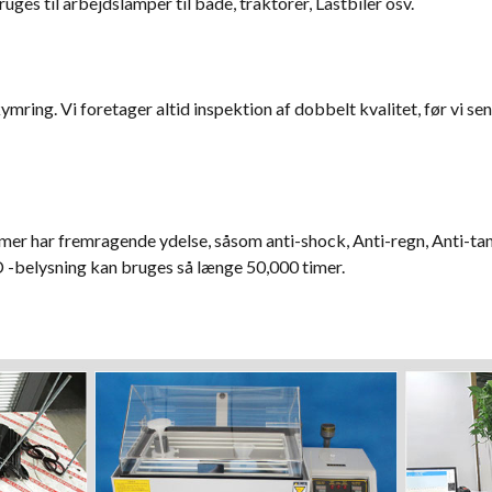
ges til arbejdslamper til både, traktorer, Lastbiler osv.
ymring. Vi foretager altid inspektion af dobbelt kvalitet, før vi s
r har fremragende ydelse, såsom anti-shock, Anti-regn, Anti-tan
 -belysning kan bruges så længe 50,000 timer.