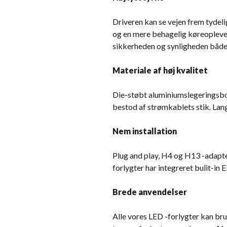
Driveren kan se vejen frem tydelig
og en mere behagelig køreoplevel
sikkerheden og synligheden både
Materiale af høj kvalitet
Die-støbt aluminiumslegeringsbo
bestod af strømkablets stik. Lan
Nem installation
Plug and play, H4 og H13 -adapter
forlygter har integreret bulit-in
Brede anvendelser
Alle vores LED -forlygter kan bru