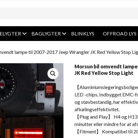
enu
Åben menu
Åben menu
ELYGTER
BAGLYGTER
BLINKLYS
OFFROAD LYS
mvendt lampe til 2007-2017 Jeep Wrangler JK Red Yellow Stop Li
Morsun bil omvendt lampe 
JK Red Yellow Stop Light
【Aluminiumslegeringsboliger af
LED -chips, Indbygget EMC-fu
og støvbestandig, har effekti
afkølingseffektivitet.
【Plug and Play】 H4 og H13 Ad
minutter eller mindre for at afs
【Fitment】 Kompatibel til 2