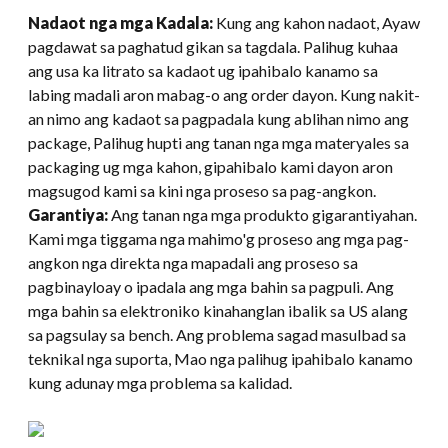
Nadaot nga mga Kadala:
Kung ang kahon nadaot, Ayaw
pagdawat sa paghatud gikan sa tagdala. Palihug kuhaa
ang usa ka litrato sa kadaot ug ipahibalo kanamo sa
labing madali aron mabag-o ang order dayon. Kung nakit-
an nimo ang kadaot sa pagpadala kung ablihan nimo ang
package, Palihug hupti ang tanan nga mga materyales sa
packaging ug mga kahon, gipahibalo kami dayon aron
magsugod kami sa kini nga proseso sa pag-angkon.
Garantiya:
Ang tanan nga mga produkto gigarantiyahan.
Kami mga tiggama nga mahimo'g proseso ang mga pag-
angkon nga direkta nga mapadali ang proseso sa
pagbinayloay o ipadala ang mga bahin sa pagpuli. Ang
mga bahin sa elektroniko kinahanglan ibalik sa US alang
sa pagsulay sa bench. Ang problema sagad masulbad sa
teknikal nga suporta, Mao nga palihug ipahibalo kanamo
kung adunay mga problema sa kalidad.