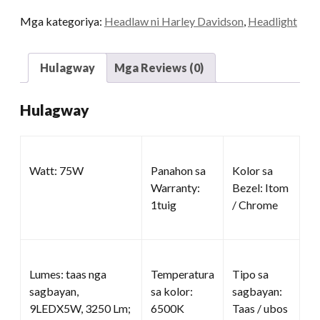
sa
Mga kategoriya:
Headlaw ni Harley Davidson
,
Headlight
motorsiklo
kadaghanon
Hulagway
Mga Reviews (0)
Hulagway
Watt: 75W
Panahon sa
Kolor sa
Warranty:
Bezel: Itom
1tuig
/ Chrome
Lumes: taas nga
Temperatura
Tipo sa
sagbayan,
sa kolor:
sagbayan:
9LEDX5W, 3250 Lm;
6500K
Taas / ubos