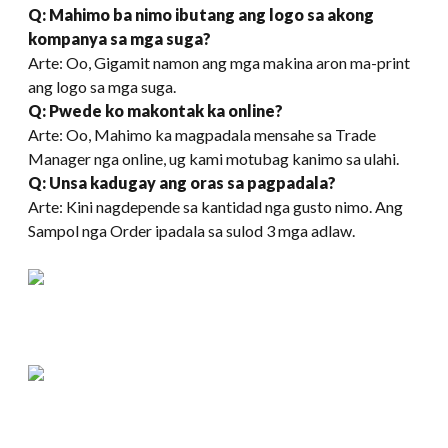
Q: Mahimo ba nimo ibutang ang logo sa akong
kompanya sa mga suga?
Arte: Oo, Gigamit namon ang mga makina aron ma-print
ang logo sa mga suga.
Q: Pwede ko makontak ka online?
Arte: Oo, Mahimo ka magpadala mensahe sa Trade
Manager nga online, ug kami motubag kanimo sa ulahi.
Q: Unsa kadugay ang oras sa pagpadala?
Arte: Kini nagdepende sa kantidad nga gusto nimo. Ang
Sampol nga Order ipadala sa sulod 3 mga adlaw.