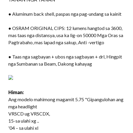
● Aluminum back shell, paspas nga pag-undang sa kainit
● OSRAM ORIGINAL CIPS: 12 lumens hangtod sa 3600,
mas taas nga distansya, usa ka lig-on 50000 Mga Oras sa
Pagtrabaho, mas lapad nga sakup, Anti -vertigo
● Taas nga sagbayan + ubos nga sagbayan + drl, Hingpit
nga Sumbanan sa Beam, Dakong kahayag
Himan:
Ang modelo mahimong magamit 5.75 "Gipangulohan ang
mga headlight
VRSCD ug VRSCDX,
15-sa ulahi xg ..
'04 – sa ulahi xl