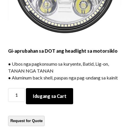
Gi-aprubahan sa DOT ang headlight sa motorsiklo
● Ubos nga pagkonsumo sa kuryente, Batid, Lig-on,
TANAN NGA TANAN
● Aluminum back shell, paspas nga pag-undang sa kainit
Gi-
Idugang sa Cart
aprubahan
sa
DOT
ang
headlight