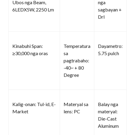
Ubos nga Beam,
nga
6LEDX5W, 2250 Lm
sagbayan +
Drl
Kinabuhi Span:
Temperatura
Dayametro:
≥30,000 nga oras
sa
5.75 pulch
pagtrabaho:
-40~ + 80
Degree
Kalig-onan: Tul-id, E-
Materyal sa
Balay nga
Market
lens: PC
materyal:
Die-Cast
Aluminum