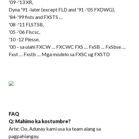
'09 -
'13 XR
,
Dyna '91 -later
(
except FLD and '91 -
'05 FXDWG),
'84-'99 fists and FXSTS
…
'08 -
'11 FLSTSB
,
'05 -'06 Flscsc,
'10
-12 Plesse,
'00 – sa ulahi FXCW … FXCWC FXS … FxSB … FxSbse …
Fxst … Fxstb … Mga modelo sa FXSC ug FXSTD
FAQ
Q: Mahimo ka kostumbre?
Arte: Oo, Adunay kami usa ka team alang sa
pagpahiangay.