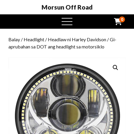
Morsun Off Road
0
Open
Menu
Balay
/
Headlight
/
Headlaw ni Harley Davidson
/ Gi-
aprubahan sa DOT ang headlight sa motorsiklo