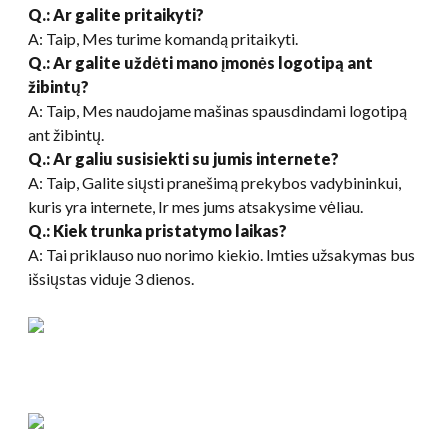
Q.: Ar galite pritaikyti?
A: Taip, Mes turime komandą pritaikyti.
Q.: Ar galite uždėti mano įmonės logotipą ant
žibintų?
A: Taip, Mes naudojame mašinas spausdindami logotipą
ant žibintų.
Q.: Ar galiu susisiekti su jumis internete?
A: Taip, Galite siųsti pranešimą prekybos vadybininkui,
kuris yra internete, Ir mes jums atsakysime vėliau.
Q.: Kiek trunka pristatymo laikas?
A: Tai priklauso nuo norimo kiekio. Imties užsakymas bus
išsiųstas viduje 3 dienos.