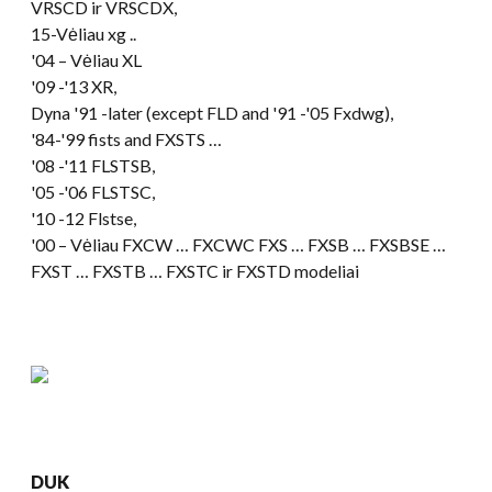
VRSCD ir VRSCDX,
15-Vėliau xg ..
'04 – Vėliau XL
'09 -
'13 XR
,
Dyna '91 -later
(
except FLD and '91 -
'05 Fxdwg),
'84-'99 fists and FXSTS
…
'08 -
'11 FLSTSB
,
'05 -'06 FLSTSC,
'10
-12 Flstse,
'00 – Vėliau FXCW … FXCWC FXS … FXSB … FXSBSE …
FXST … FXSTB … FXSTC ir FXSTD modeliai
DUK