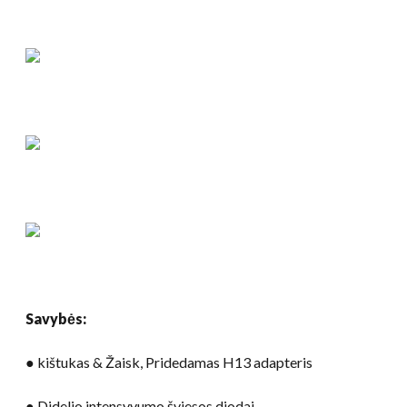
Savybės:
● kištukas & Žaisk, Pridedamas H13 adapteris
● Didelio intensyvumo šviesos diodai