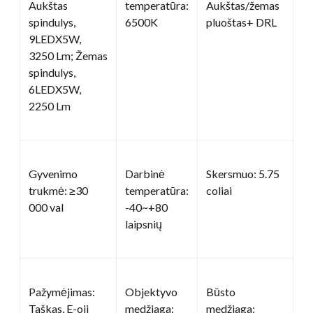
Aukštas
temperatūra:
Aukštas/žemas
spindulys,
6500K
pluoštas+ DRL
9LEDX5W,
3250 Lm; Žemas
spindulys,
6LEDX5W,
2250 Lm
Gyvenimo
Darbinė
Skersmuo: 5.75
trukmė: ≥30
temperatūra:
coliai
000 val
-40~+80
laipsnių
Pažymėjimas:
Objektyvo
Būsto
Taškas, E-oji
medžiaga:
medžiaga: