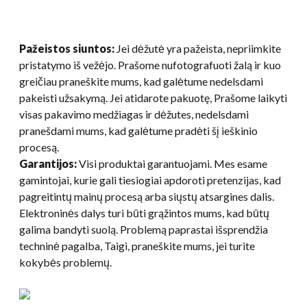
Pažeistos siuntos:
Jei dėžutė yra pažeista, nepriimkite
pristatymo iš vežėjo. Prašome nufotografuoti žalą ir kuo
greičiau praneškite mums, kad galėtume nedelsdami
pakeisti užsakymą. Jei atidarote pakuotę, Prašome laikyti
visas pakavimo medžiagas ir dėžutes, nedelsdami
pranešdami mums, kad galėtume pradėti šį ieškinio
procesą.
Garantijos:
Visi produktai garantuojami. Mes esame
gamintojai, kurie gali tiesiogiai apdoroti pretenzijas, kad
pagreitintų mainų procesą arba siųstų atsargines dalis.
Elektroninės dalys turi būti grąžintos mums, kad būtų
galima bandyti suolą. Problemą paprastai išsprendžia
techninė pagalba, Taigi, praneškite mums, jei turite
kokybės problemų.