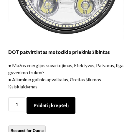
DOT patvirtintas motociklo priekinis žibintas
● Mažos energijos suvartojimas, Efektyvus, Patvarus, Ilga
gyvenimo trukmė
● Aliuminio galinio apvalkalas, Greitas šilumos
išsisklaidymas
DOT
Pridėti į krepšelį
patvirtintas
motociklo
priekinis
žibintas