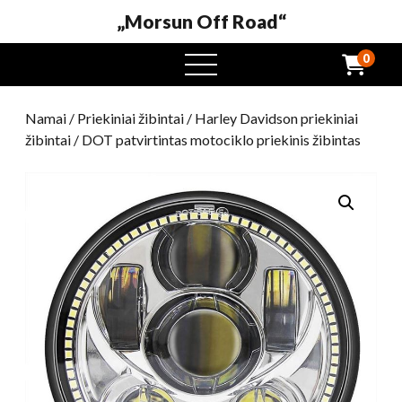
„Morsun Off Road“
0
Atidaryti
meniu
Namai
/
Priekiniai žibintai
/
Harley Davidson priekiniai
žibintai
/ DOT patvirtintas motociklo priekinis žibintas