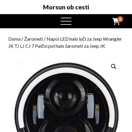
Morsun ob cesti
0
odprt
meni
Doma
/
Žarometi
/ Napol LED halo luči za Jeep Wrangler
JK TJ LJ CJ 7 Palčni pol halo žarometi za Jeep JK