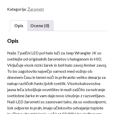
Wrangler
Kategorija:
Žarometi
JK
TJ
LJ
Opis
Ocene (0)
CJ
7
Opis
Palčni
pol
Naše 7 palčni LED pol halo luči za Jeep Wrangler JK so
halo
svetlejše od originalnih žarometov s halogenom in HID.
žarometi
Vključuje visok nizki žarek in beli halo zavoj Amber zavoj,
za
To bo zagotovilo največjo varnost med vožnjo ob
Jeep
dnevnem času in temni noči in prihranilo veliko denarja za
JK
nakup različnih funkcijskih svetilk. Visokokakovostna
količina
jasna leča izboljšuje osvetlitev in nudi zaščito za notranje
svetlobne žarke in vam daje novo izkušnjo z razsvetljavo.
Naši LED žarometi so zasnovani tako, da so vodoodporni,
šok odporen in prah, imajo učinkovito odvajanje toplote
in učinkovitost hlajenja, več kot 50,000 Ure službenega