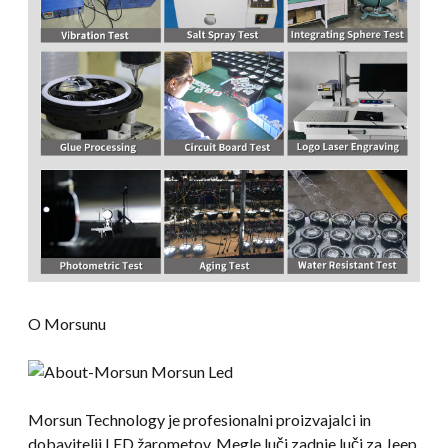
O Morsunu
Morsun Technology je profesionalni proizvajalci in
dobavitelji LED žarometov, Megle luči zadnje luči za Jeep