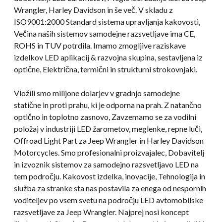
Wrangler, Harley Davidson in še več. V skladu z
ISO9001:2000 Standard sistema upravljanja kakovosti,
Večina naših sistemov samodejne razsvetljave ima CE,
ROHS in TUV potrdila. Imamo zmogljive raziskave
izdelkov LED aplikacij & razvojna skupina, sestavljena iz
optične, Električna, termični in strukturni strokovnjaki.
Vložili smo milijone dolarjev v gradnjo samodejne
statične in proti prahu, ki je odporna na prah. Z natančno
optično in toplotno zasnovo, Zavzemamo se za vodilni
položaj v industriji LED žarometov, meglenke, repne luči,
Offroad Light Part za Jeep Wrangler in Harley Davidson
Motorcycles. Smo profesionalni proizvajalec, Dobavitelj
in izvoznik sistemov za samodejno razsvetljavo LED na
tem področju. Kakovost izdelka, inovacije, Tehnologija in
služba za stranke sta nas postavila za enega od nespornih
voditeljev po vsem svetu na področju LED avtomobilske
razsvetljave za Jeep Wrangler. Najprej nosi koncept