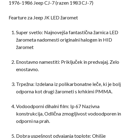
1976-1986 Jeep CJ-7 (razen 1983 CJ-7)
Fearture za Jeep JK LED žaromet
Super svetlo: Najnovejša fantastična žarnica LED
žarometa nadomesti originalni halogen in HID
žaromet
Enostavno namestiti: Priključek in predvajaj. Zelo
enostavno.
Trpežna: Izdelana iz polikarbonatne leče, ki je bolj
odporna kot drugi žarometi s krhkimi PMMA.
Vodoodporni dihalni film: Ip 67 Nazivna
konstrukcija, Odlična zmogljivost vodoodporen in
odporni na prah.
Dobra uspešnost odvajanja toplote: Ohišje