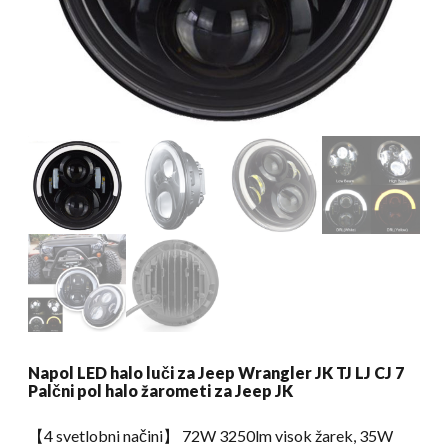
Napol LED halo luči za Jeep Wrangler JK TJ LJ CJ 7
Palčni pol halo žarometi za Jeep JK
【4 svetlobni načini】 72W 3250lm visok žarek, 35W