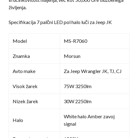
življenja.
Specifikacija 7 palčni LED pol halo luči za Jeep JK
Model
MS-R7060
Znamka
Morsun
Avto make
Za Jeep Wrangler JK, TJ, CJ
Visok žarek
75W 3250lm
Nizek žarek
30W 2250lm
White halo Amber zavoj
Halo
signal