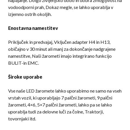
napajanje. Dolgo življenjsko dobo in dobra zmogljivost na
vodoodporni prah, Dokaz megle, se lahko uporablja v
izjemno ostrih okoljih.
Enostavna namestitev
Priključek in predvajaj, Vključen adapter H4 in H13,
običajno v 30 minut ali manj za dokončanje nadgrajene
namestitve, Naši žarometi imajo integrirano funkcijo
BULIT-in EMC.
Široke uporabe
Vse naše LED žaromete lahko uporabimo ne samo na vseh
vrstah vozil, ki uporabljajo 7 palčni žarometi, 9 palčni
žarometi, 4×6, 5×7 palčni žarometi, lahko pa se lahko
uporablja tudi za delovne luči za čolne, Traktorji,
tovornjaki itd.