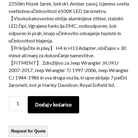
2250lm Nizek žarek, beli drl, Amber zavoj, izjemno svetla
svetlobna učinkovitost 6500K LED žarometov.
【Visokokakovostno ohišje aluminijeve zlitine, stabilni
LED čipi, Vgrajena funkcija EMC, vodoodporen, šok
odporen in prah, imajo učinkovito odvajanje toplote in
učinkovitost hlajenja.
【Priključite in play】 H4 in H13 Adapter, običajno v 30
minut ali manj za dokončanje namestitve.
【FITMENT】 Združljivo za Jeep Wrangler JK/JKU
2007-2017, Jeep Wrangler TJ 1997-2006, Jeep Wrangler
CJ 1944-1986 in vsa druga vozila, ki uporabljajo 7 palčni
žarometi, kot je Harley Davidson, Royal Enfield itd.
Napol
Dodaj v košarico
LED
halo
luči
za
Jeep