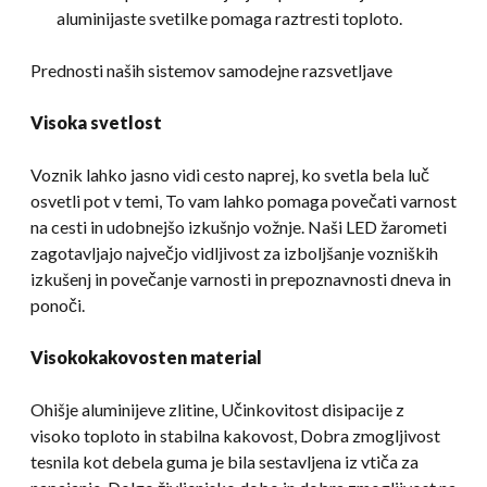
aluminijaste svetilke pomaga raztresti toploto.
Prednosti naših sistemov samodejne razsvetljave
Visoka svetlost
Voznik lahko jasno vidi cesto naprej, ko svetla bela luč
osvetli pot v temi, To vam lahko pomaga povečati varnost
na cesti in udobnejšo izkušnjo vožnje. Naši LED žarometi
zagotavljajo največjo vidljivost za izboljšanje vozniških
izkušenj in povečanje varnosti in prepoznavnosti dneva in
ponoči.
Visokokakovosten material
Ohišje aluminijeve zlitine, Učinkovitost disipacije z
visoko toploto in stabilna kakovost, Dobra zmogljivost
tesnila kot debela guma je bila sestavljena iz vtiča za