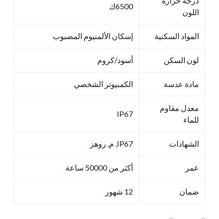
درجة حرارة
6500ك
اللون
المواد السكنية
إسكان الألمنيوم المصبوب
لون السكن
أسود/كروم
مادة عدسة
الكمبيوتر الشخصي
معدل مقاوم
IP67
للماء
الشهادات
IP67, م, روهز
عمر
أكثر من 50000 ساعة
ضمان
12 شهور