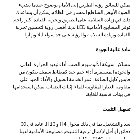
يمكن للسائق رؤية الطريق إلى الأمام بوضوح عندما يضيء
الضوء الأبيض الساطع المسار في الظلام, يمكن أن يساعدك
ذلك في زيادة السلامة على الطريق وتجربة القيادة أكثر راحة.
توفر المصابيح الأمامية LED لدينا أقصى رؤية لتحسين تجربة
القيادة وزيادة السلامة والرؤية على حد سواء ليلا ونهارا.
مادة عالية الجودة
مساكن سبيكة الألومنيوم الصب, أداء تبديد الحرارة العالي
والجودة المستقرة, أداء ختم جيد كمطاط سميك يتكون من
قابس كابل الطاقة. عمر الخدمة الطويل والأداء الجيد على
مقاومة الغبار المقاومة للماء, إثبات الضباب, يمكن استخدامها
في بيئات قاسية للغاية.
تسهيل التثبيت
سد والتشغيل, بما في ذلك محول H4 و H13, عادة في 30
دقائق أو أقل لإكمال ترقية التثبيت, مصابيحنا الأمامية لدينا
وظيفة بترات EMC متكاملة.