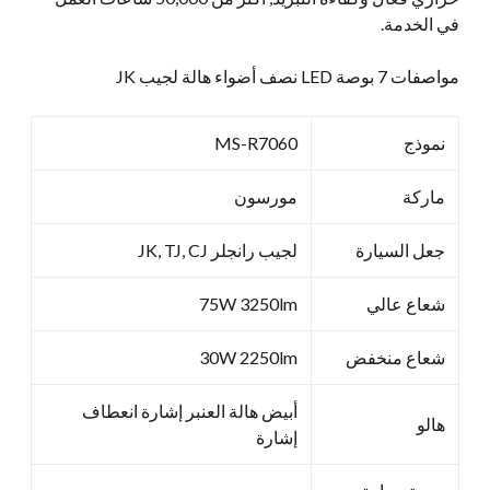
في الخدمة.
مواصفات 7 بوصة LED نصف أضواء هالة لجيب JK
نموذج
MS-R7060
ماركة
مورسون
جعل السيارة
لجيب رانجلر JK, TJ, CJ
شعاع عالي
75W 3250lm
شعاع منخفض
30W 2250lm
أبيض هالة العنبر إشارة انعطاف
هالو
إشارة