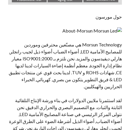
حول مورسون
Morsun Technology هي مصنّعين محترفين وموردين
للمصابيح الأمامية LED, أضواء الضباب أضواء ذيل لجيب رانجلر,
هارلي ديفيدسون والمزيد. نحن نلتزم بـ ISO9001:2000 معيار
نظام إدارة الجودة, معظم أنظمة إضاءة السيارات لدينا لديها
CE, شهادات ROHS و TUV. لدينا بحث قوي عن منتجات تطبيق
LED & فريق التطوير يتكون من بصري, كهربائي, الخبراء
الحراريين والهيكليين.
لقد استثمرنا ملايين الدولارات في بناء ورشة الإنتاج التلقائية
الثابتة والثبات. مع التصميم البصري والحراري الدقيق, نحن
نتولى المركز الرئيسي في صناعة المصابيح الأمامية LED,
أضواء الضباب, أضواء الذيل, أشرطة الضوء على الطرق الوعرة
لجيب رانجلر وهارلي ديفيدسون الدراجات النارية. نحن شركة