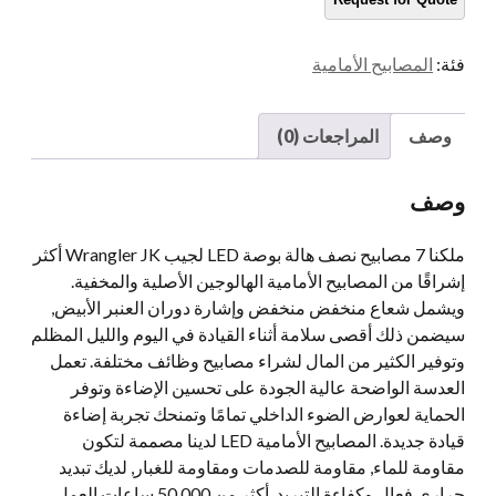
لـ
JEEP
فئة:
المصابيح الأمامية
WRANGLER
JK
TJ
وصف
المراجعات (0)
LJ
CJ
وصف
7
المصابيح
ملكنا 7 مصابيح نصف هالة بوصة LED لجيب Wrangler JK أكثر
الأمامية
إشراقًا من المصابيح الأمامية الهالوجين الأصلية والمخفية.
نصف
ويشمل شعاع منخفض منخفض وإشارة دوران العنبر الأبيض,
هالة
سيضمن ذلك أقصى سلامة أثناء القيادة في اليوم والليل المظلم
بوصة
وتوفير الكثير من المال لشراء مصابيح وظائف مختلفة. تعمل
لجيب
العدسة الواضحة عالية الجودة على تحسين الإضاءة وتوفر
JK
الحماية لعوارض الضوء الداخلي تمامًا وتمنحك تجربة إضاءة
كمية
قيادة جديدة. المصابيح الأمامية LED لدينا مصممة لتكون
مقاومة للماء, مقاومة للصدمات ومقاومة للغبار, لديك تبديد
حراري فعال وكفاءة التبريد, أكثر من 50,000 ساعات العمل