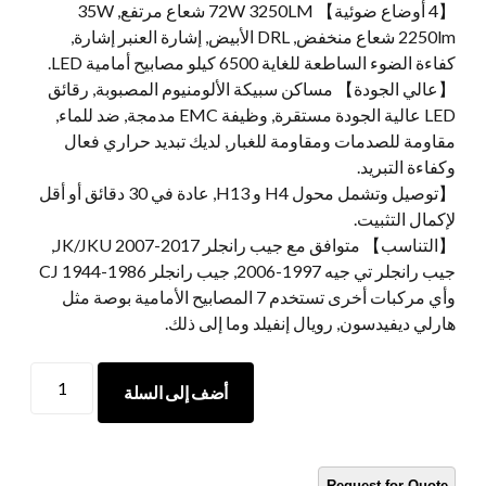
【4 أوضاع ضوئية】 72W 3250LM شعاع مرتفع, 35W
2250lm شعاع منخفض, DRL الأبيض, إشارة العنبر إشارة,
كفاءة الضوء الساطعة للغاية 6500 كيلو مصابيح أمامية LED.
【عالي الجودة】 مساكن سبيكة الألومنيوم المصبوبة, رقائق
LED عالية الجودة مستقرة, وظيفة EMC مدمجة, ضد للماء,
مقاومة للصدمات ومقاومة للغبار, لديك تبديد حراري فعال
وكفاءة التبريد.
【توصيل وتشمل محول H4 و H13, عادة في 30 دقائق أو أقل
لإكمال التثبيت.
【التناسب】 متوافق مع جيب رانجلر JK/JKU 2007-2017,
جيب رانجلر تي جيه 1997-2006, جيب رانجلر CJ 1944-1986
وأي مركبات أخرى تستخدم 7 المصابيح الأمامية بوصة مثل
هارلي ديفيدسون, رويال إنفيلد وما إلى ذلك.
نصف
أضف إلى السلة
LED
LED
HALO
LIGHTS