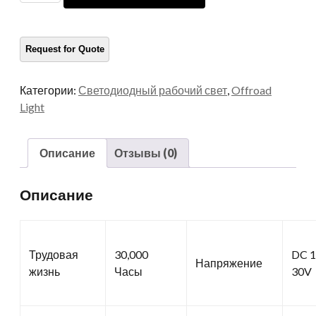
с
высокой
мощностью
количество
Категории:
Светодиодный рабочий свет
,
Offroad
Light
Описание
Отзывы (0)
Описание
Трудовая
30,000
DC 1
Напряжение
жизнь
Часы
30V