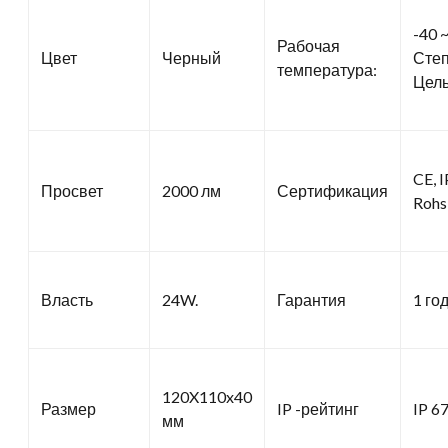
-40 
Рабочая
Цвет
Черный
Сте
температура:
Цел
CE, I
Просвет
2000 лм
Сертификация
Rohs
Власть
24W.
Гарантия
1 го
120X110x40
Размер
IP -рейтинг
IP 6
мм