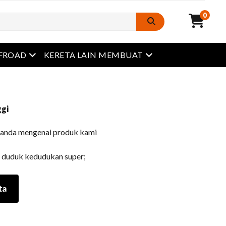
0
Buka menu
Buka menu
FROAD
KERETA LAIN MEMBUAT
ggi
n anda mengenai produk kami
n duduk kedudukan super;
ta