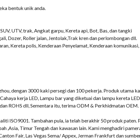
eka bentuk unik anda.
SUV, UTV, trak, Angkat garpu, Kereta api, Bot, Bas, dan tangki
i, Dozer, Roller jalan, Jentolak,Trak kren dan perlombongan dll.
aran, Kereta polis, Kenderaan Penyelamat, Kenderaan komunikasi
zhou, dengan 3000 kaki persegi dan 100 pekerja. Produk utama k
Cahaya kerja LED, Lampu bar yang diketuai dan lampu kereta LED 
 air dan ROHS dll, Sementara itu, terima ODM & Perkhidmatan OEM.
iti ISO9001. Tambahan pula, ia telah berakhir 50 produk paten.
pah ,Asia, Timur Tengah dan kawasan lain. Kami menghadiri pame
i Canton Fair, Las Vegas Sema/ Appex, Jerman Frankfurt dan sumber