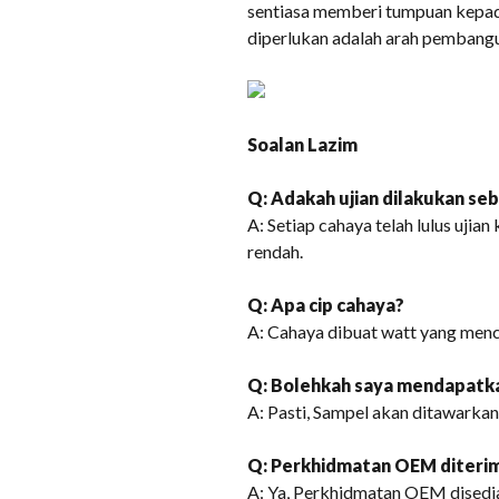
sentiasa memberi tumpuan kepada
diperlukan adalah arah pembang
Soalan Lazim
Q: Adakah ujian dilakukan s
A: Setiap cahaya telah lulus ujian
rendah.
Q: Apa cip cahaya?
A: Cahaya dibuat watt yang menc
Q: Bolehkah saya mendapatk
A: Pasti, Sampel akan ditawarkan
Q: Perkhidmatan OEM diteri
A: Ya, Perkhidmatan OEM disedi