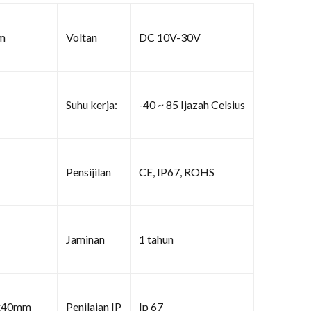
am
Voltan
DC 10V-30V
Suhu kerja:
-40 ~ 85 Ijazah Celsius
Pensijilan
CE, IP67, ROHS
Jaminan
1 tahun
x40mm
Penilaian IP
Ip 67