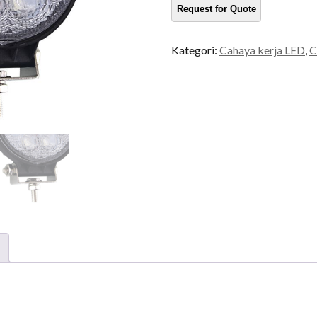
tinggi
kuantiti
Kategori:
Cahaya kerja LED
,
C