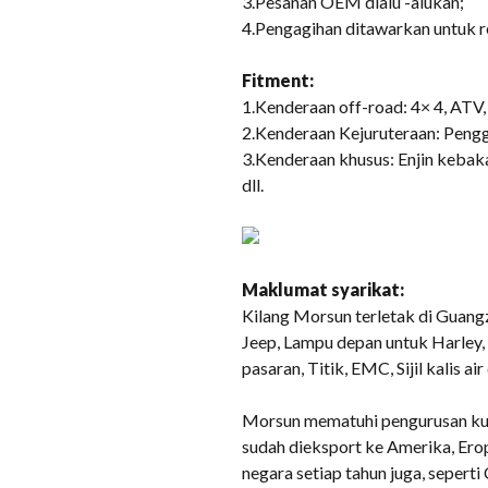
3.Pesanan OEM dialu -alukan;
4.Pengagihan ditawarkan untuk r
Fitment:
1.Kenderaan off-road: 4× 4, ATV, 
2.Kenderaan Kejuruteraan: Penggal
3.Kenderaan khusus: Enjin kebak
dll.
Maklumat syarikat:
Kilang Morsun terletak di Guang
Jeep, Lampu depan untuk Harley, 
pasaran, Titik, EMC, Sijil kalis
Morsun mematuhi pengurusan kual
sudah dieksport ke Amerika, Ero
negara setiap tahun juga, sepert