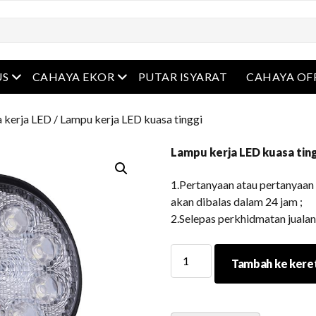
Buka menu
Buka menu
US
CAHAYA EKOR
PUTAR ISYARAT
CAHAYA OF
 kerja LED
/ Lampu kerja LED kuasa tinggi
Lampu kerja LED kuasa tin
1.Pertanyaan atau pertanyaa
akan dibalas dalam 24 jam ;
2.Selepas perkhidmatan juala
Lampu
Tambah ke kere
kerja
LED
kuasa