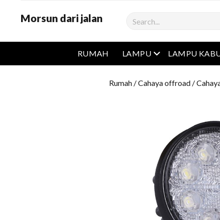
Morsun dari jalan
Cari
Buka menu
RUMAH
LAMPU
LAMPU KAB
Rumah
/
Cahaya offroad
/
Cahaya