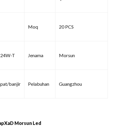
Moq
20 PCS
-24W-T
Jenama
Morsun
pat/banjir
Pelabuhan
Guangzhou