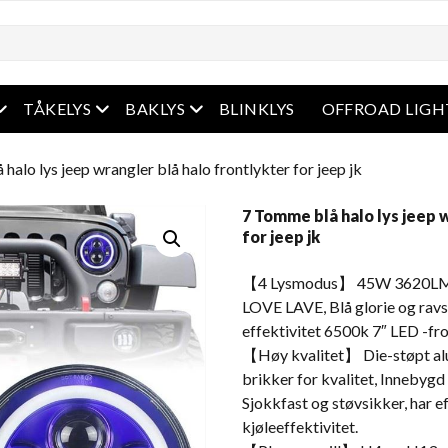
Åpen meny
Åpen meny
Åpen meny
TÅKELYS
BAKLYS
BLINKLYS
OFFROAD LIGH
halo lys jeep wrangler blå halo frontlykter for jeep jk
7 Tomme blå halo lys jeep 
for jeep jk
【4 Lysmodus】 45W 3620LM
LOVE LAVE, Blå glorie og ravsi
effektivitet 6500k 7″ LED -fr
【Høy kvalitet】 Die-støpt alu
brikker for kvalitet, Innebyg
Sjokkfast og støvsikker, har 
kjøleeffektivitet.