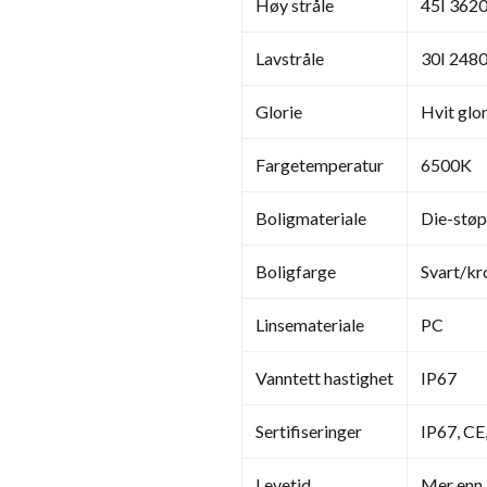
Høy stråle
45I 362
Lavstråle
30I 248
Glorie
Hvit glor
Fargetemperatur
6500K
Boligmateriale
Die-støp
Boligfarge
Svart/k
Linsemateriale
PC
Vanntett hastighet
IP67
Sertifiseringer
IP67, C
Levetid
Mer enn 