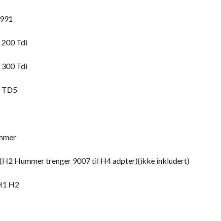
1991
 200 Tdi
 300 Tdi
r TD5
ummer
2 Hummer trenger 9007 til H4 adpter)(ikke inkludert)
H1 H2