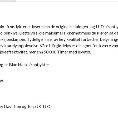
mengde
o -frontlykter er lysere enn de originale Halogen- og HID -frontl
alo blinklys, Dette vil sikre maksimal sikkerhet mens du kjører på 
unksjonslamper. Tydelige linser av høy kvalitet forbedrer belysning
 ny kjørelysopplevelse. Våre blå glødelys er designet for å være van
jøleeffektivitet, mer enn 50,000 Timer med levetid.
ngler Blue Halo -frontlykter
1W
ey Davidson og Jeep JK TJ CJ