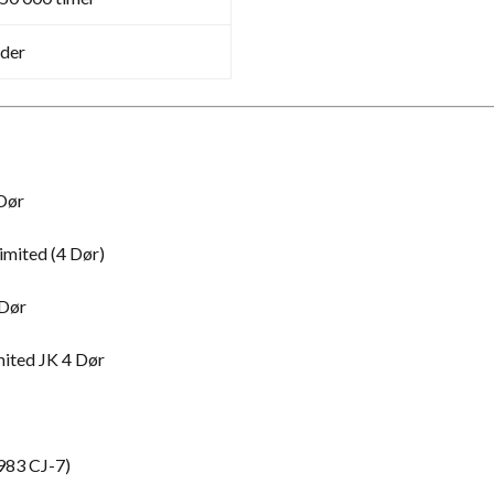
der
Dør
imited (4 Dør)
 Dør
ited JK 4 Dør
983 CJ-7)