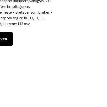
apter inkludert, vanligvis i 30
føre installasjonen.
fleste kjøretøyer som bruker 7
ep Wrangler JK, TJ, LJ, CJ,
ld, Hummer H2 osv.
rven