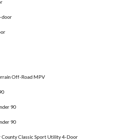
or
2-door
oor
Terrain Off-Road MPV
90
nder 90
nder 90
County Classic Sport Utility 4-Door