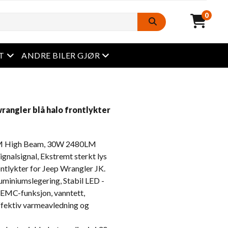
0
Åpen meny
Åpen meny
T
ANDRE BILER GJØR
wrangler blå halo frontlykter
 High Beam, 30W 2480LM
gnalsignal, Ekstremt sterkt lys
ontlykter for Jeep Wrangler JK.
miniumslegering, Stabil LED -
d EMC-funksjon, vanntett,
effektiv varmeavledning og