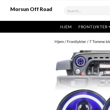
Morsun Off Road
Søk
HJEM
FRONTLYKTER
Hjem
/
Frontlykter
/ 7 Tomme blå 