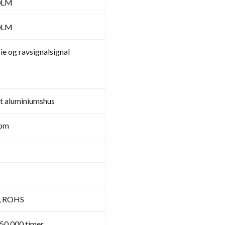
0LM
0LM
ie og ravsignalsignal
t aluminiumshus
rom
E, ROHS
50 000 timer