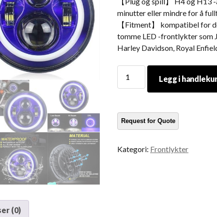
【Plug og spill】 H4 og H13 -ad
minutter eller mindre for å full
【Fitment】 kompatibel for de 
tomme LED -frontlykter som Je
Harley Davidson, Royal Enfie
7
Legg i handleku
Tomme
blå
halo
lys
jeep
wrangler
Kategori:
Frontlykter
blå
halo
frontlykter
for
jeep
jk
er (0)