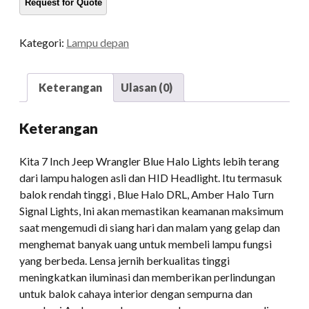
Jeep
Wrangler
Kategori:
Lampu depan
Blue
Halo
Lampu
Keterangan
Ulasan (0)
Lampu
untuk
Keterangan
Jeep
JK
Kita 7 Inch Jeep Wrangler Blue Halo Lights lebih terang
kuantitas
dari lampu halogen asli dan HID Headlight. Itu termasuk
balok rendah tinggi , Blue Halo DRL, Amber Halo Turn
Signal Lights, Ini akan memastikan keamanan maksimum
saat mengemudi di siang hari dan malam yang gelap dan
menghemat banyak uang untuk membeli lampu fungsi
yang berbeda. Lensa jernih berkualitas tinggi
meningkatkan iluminasi dan memberikan perlindungan
untuk balok cahaya interior dengan sempurna dan