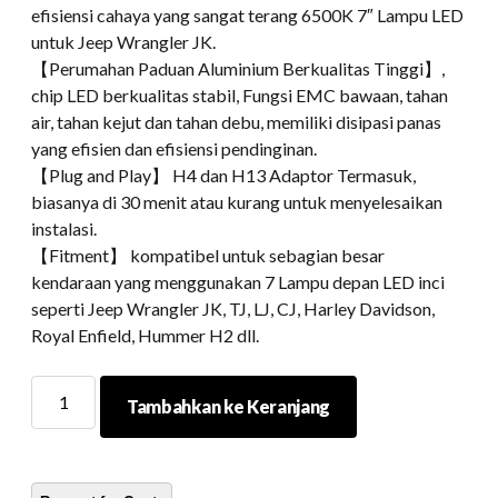
efisiensi cahaya yang sangat terang 6500K 7″ Lampu LED
untuk Jeep Wrangler JK.
【Perumahan Paduan Aluminium Berkualitas Tinggi】,
chip LED berkualitas stabil, Fungsi EMC bawaan, tahan
air, tahan kejut dan tahan debu, memiliki disipasi panas
yang efisien dan efisiensi pendinginan.
【Plug and Play】 H4 dan H13 Adaptor Termasuk,
biasanya di 30 menit atau kurang untuk menyelesaikan
instalasi.
【Fitment】 kompatibel untuk sebagian besar
kendaraan yang menggunakan 7 Lampu depan LED inci
seperti Jeep Wrangler JK, TJ, LJ, CJ, Harley Davidson,
Royal Enfield, Hummer H2 dll.
7
Tambahkan ke Keranjang
Inch
Blue
Halo
Lights