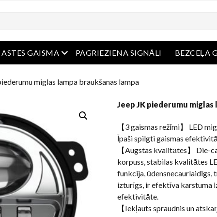
ērta ēdienkarte
atvērta ēdienkarte
ASTES GAISMA
PAGRIEZIENA SIGNĀLI
BEZCEĻA 
piederumu miglas lampa braukšanas lampa
Jeep JK piederumu miglas
【3 gaismas režīmi】 LED miglas 
Īpaši spilgti gaismas efektivi
【Augstas kvalitātes】 Die-ca
korpuss, stabilas kvalitātes
funkcija, ūdensnecaurlaidīgs, t
izturīgs, ir efektīva karstuma
efektivitāte.
【Iekļauts spraudnis un atsk