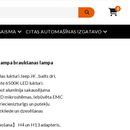
0
atvērta ēdienkarte
atvērta ēdi
GAISMA
CITAS AUTOMAŠĪNAS IZGATAVO
 lampa braukšanas lampa
lukturi Jeep JK , balts drl,
tāte 6500K LED lukturi.
st alumīnija sakausējuma
 LED mikroshēmas, Iebūvēta EMC
riecienizturīgs un putekļu
 izkliede un dzesēšanas
aņošana】 H4 un H13 adapteris,