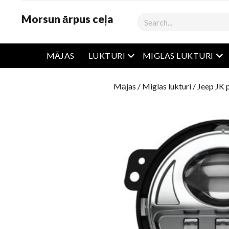
Morsun ārpus ceļa
Meklēšana
atvērta ēdienkarte
atv
MĀJAS
LUKTURI
MIGLAS LUKTURI
Mājas
/
Miglas lukturi
/ Jeep JK 