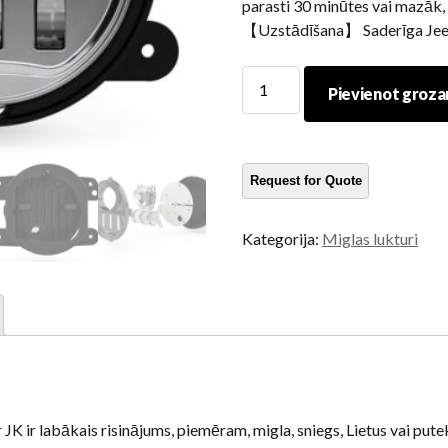
parasti 30 minūtes vai mazāk, 
【Uzstādīšana】 Saderīga Jee
Jeep
Pievienot groz
JK
piederumu
miglas
lampa
braukšanas
lampa
Kategorija:
Miglas lukturi
daudzums
JK ir labākais risinājums, piemēram, migla, sniegs, Lietus vai put