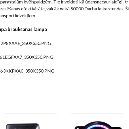
 parastajām kvēlspuldzēm, Tie ir veidoti kā ūdensnecaurlaidīgi , tri
 dzesēšanas efektivitāte, vairāk nekā 50000 Darba laika stundas. 
ansportlīdzekļiem
mpa braukšanas lampa